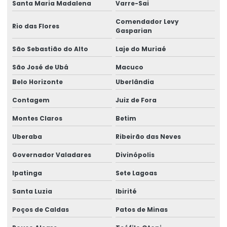
Santa Maria Madalena
Varre-Sai
Manutenção preventiva de ponte rolante em mg
Comendador Levy
Rio das Flores
Gasparian
Manutenção preventiva de ponte rolante em pr
São Sebastião do Alto
Laje do Muriaé
Manutenção preventiva ponte rolante rio do sul
São José de Ubá
Macuco
Manutenção preventiva de ponte rolante em rs
Belo Horizonte
Uberlândia
Manutenção preventiva ponte rolante são josé dos pinhais
Contagem
Juiz de Fora
Manutenção preventiva de ponte rolante em sc
Montes Claros
Betim
Uberaba
Ribeirão das Neves
Manutenção preventiva de ponte rolante em sp
Governador Valadares
Divinópolis
Manutenção preventiva em pontes rolantes
Ipatinga
Sete Lagoas
Manutenção preventiva de talha elétrica em am
Santa Luzia
Ibirité
Manutenção preventiva de talha elétrica em mg
Poços de Caldas
Patos de Minas
Manutenção preventiva de talha elétrica em pr