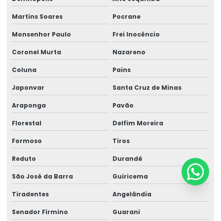
Martins Soares
Pocrane
Monsenhor Paulo
Frei Inocêncio
Coronel Murta
Nazareno
Coluna
Pains
Japonvar
Santa Cruz de Minas
Araponga
Pavão
Florestal
Delfim Moreira
Formoso
Tiros
Reduto
Durandé
São José da Barra
Guiricema
Tiradentes
Angelândia
Senador Firmino
Guarani