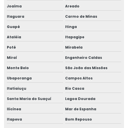
Joaíma
Areado
Venda de talha elétrica
Itaguara
Carmo de Minas
Venda de talha elétrica de grau alimentício
Guapé
Itinga
Venda de talha elétrica para usina hidrelétrica
Ataléia
Itapagipe
Poté
Mirabela
Miraí
Engenheiro Caldas
Monte Belo
São João das Missões
Ubaporanga
Campos Altos
Itatiaiuçu
Rio Casca
Santa Maria do Suaçuí
Lagoa Dourada
Ilicínea
Mar de Espanha
Itapeva
Bom Repouso