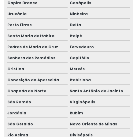
Capim Branco
Canápolis
Urucânia
Ninheira
Porto Firme
Delta
Santa Maria de Itabira
Itaipé
Pedras de Maria da Cruz
Fervedouro
Senhora dos Remédios
Capitólio
Cristina
Mercês
Conceição da Aparecida
Itabirinha
Chapada do Norte
Santo Antônio do Jacinto
São Romão
Virginópolis
Jordânia
Rubim
São Geraldo
Novo Oriente de Minas
Rio Acima
Divisópolis