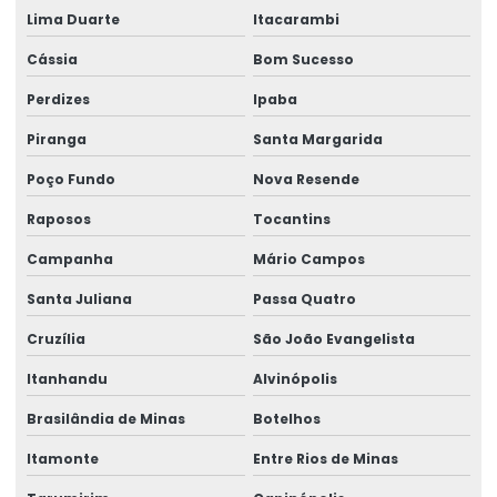
Lima Duarte
Itacarambi
Talha Fixa Para Cargas Extrema
Cássia
Bom Sucesso
Talha Fixa Para Indústria Pesada
Perdizes
Ipaba
Talha Fixa Para Projetos De Engenharia Pesada
Piranga
Santa Margarida
Talha Motorizada Para Pontes Rolantes Duplaviga
Poço Fundo
Nova Resende
Talha Nova Com Inversor De Frequência
Raposos
Tocantins
Talha Para Ambientes Com Restrição De Altura
Campanha
Mário Campos
Talha Univiga Com Monitoramento
Santa Juliana
Passa Quatro
Talhas elétricas de cabo de aço
Cruzília
São João Evangelista
Talhas elétricas de cabo de aço swf
Itanhandu
Alvinópolis
Talhas elétricas de corrente swf
Brasilândia de Minas
Botelhos
Topografia caminho de rolamento
Itamonte
Entre Rios de Minas