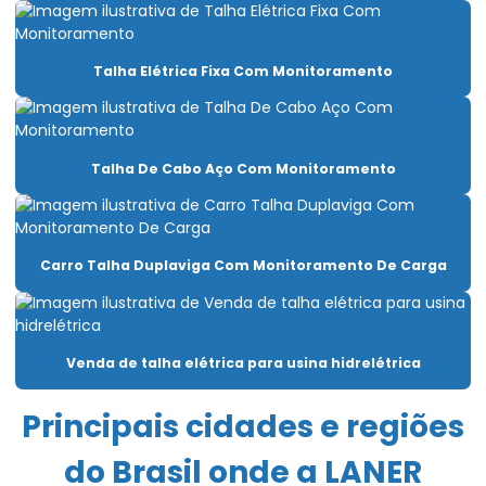
Caminho de rolamento para pontes rolantes
Capacitação Para Uso De Pontes Rolantes E Talhas
Talha Elétrica Fixa Com Monitoramento
Carro Talha Duplaviga
Carro Talha Duplaviga Com Monitoramento De Carga
Talha De Cabo Aço Com Monitoramento
Carro Talha Duplaviga Eletrônico
Carro Talha Motorizado Para Cargas Pesadas
Carro Talha Duplaviga Com Monitoramento De Carga
Célula carga industrial
Célula de carga para ponte rolante
Chave fim de curso para ponte rolante
Venda de talha elétrica para usina hidrelétrica
Compra De Carro Talha Duplaviga Para Elevação
Principais cidades e regiões
Comprar Talha Fixa Aço Carbono
do Brasil onde a LANER
Comprar Talha Nova Para Elevação Industrial