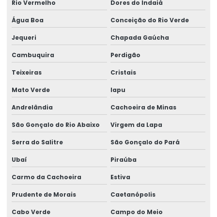
Rio Vermelho
Dores do Indaiá
Água Boa
Conceição do Rio Verde
Jequeri
Chapada Gaúcha
Cambuquira
Perdigão
Teixeiras
Cristais
Mato Verde
Iapu
Andrelândia
Cachoeira de Minas
São Gonçalo do Rio Abaixo
Virgem da Lapa
Serra do Salitre
São Gonçalo do Pará
Ubaí
Piraúba
Carmo da Cachoeira
Estiva
Prudente de Morais
Caetanópolis
Cabo Verde
Campo do Meio