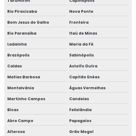
Tarumirim
Capinópolis
Treinamento De Operação Com Talhas Elétricas
Rio Piracicaba
Nova Ponte
Treinamento De Pontes Rolantes
Bom Jesus do Galho
Fronteira
Treinamento Em Segurança De Elevadores
Rio Paranaíba
Itaú de Minas
Treinamento para operadores de ponte rolante
Ladainha
Maria da Fé
Treinamento de ponte rolante
Brazópolis
Sabinópolis
Trilhos para pontes rolantes
Caldas
Astolfo Dutra
Trilhos de rolamento para pontes rolantes
Matias Barbosa
Capitão Enéas
Trole Elétrico
Montalvânia
Águas Vermelhas
Trole Elétrico Para Produção E Montagem
Martinho Campos
Candeias
Trole Motorizado Para Talha
Bicas
Felixlândia
Venda de peças para pontes rolantes
Abre Campo
Papagaios
Venda de talha cabo de aço
Alterosa
Grão Mogol