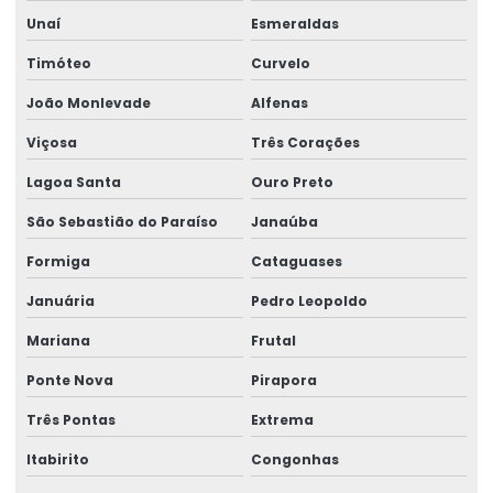
Unaí
Esmeraldas
Montagem Técnica De Sistemas De Elevação
Timóteo
Curvelo
Motor elétrico para ponte rolante
João Monlevade
Alfenas
Motor para ponte rolante
Viçosa
Três Corações
Motor redutor para ponte rolante
Lagoa Santa
Ouro Preto
Movimentação de cargas laner
São Sebastião do Paraíso
Janaúba
Movimentação Horizontal Com Trole Elétrico
Formiga
Cataguases
Painel elétrico para ponte rolante
Januária
Pedro Leopoldo
Mariana
Frutal
Painel elétrico para talha
Ponte Nova
Pirapora
Peças para ponte rolante
Três Pontas
Extrema
Peças para ponte rolante swf
Itabirito
Congonhas
Peças para pontes rolantes de qualquer marca