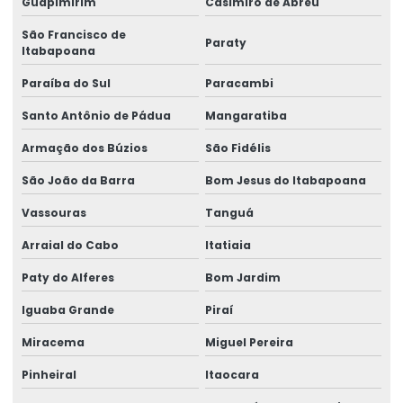
Guapimirim
Casimiro de Abreu
Instalação de barramento blindado
São Francisco de
Paraty
Itabapoana
Instalação De Pontes Rolantes Com Segurança
Paraíba do Sul
Paracambi
Instalação de nr 12 em pontes rolantes
Santo Antônio de Pádua
Mangaratiba
Inversor de frequência para ponte rolante
Armação dos Búzios
São Fidélis
Laudo de ponte rolante
São João da Barra
Bom Jesus do Itabapoana
Limitador de carga para ponte rolante
Vassouras
Tanguá
Manutenção Corretiva De Pontes Rolantes
Arraial do Cabo
Itatiaia
Manutenção corretiva de ponte rolante em am
Paty do Alferes
Bom Jardim
Iguaba Grande
Piraí
Manutenção corretiva de ponte rolante em sc
Miracema
Miguel Pereira
Manutenção corretiva em pontes rolantes
Pinheiral
Itaocara
Manutenção corretiva em talhas