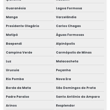
Talha Elétrica Para Içamento De Cargas
Guaranésia
Lagoa Formosa
Talha Elétrica Para Indústria Alimentícia
Manga
Varzelândia
Talha Elétrica Para Indústrias Diversas
Presidente Olegário
Carlos Chagas
Talha Elétrica Para Movimentação De Cargas
Matipó
Águas Formosas
Talha elétrica para ponte rolante
Baependi
Alpinópolis
Talha Elétrica Resistente A Corrosão Para Indústria
Campina Verde
Carmópolis de Minas
Talha Fixa Aço Carbono
Luz
Malacacheta
Talha Fixa Aço Carbono Aplicações Industriais
Urucuia
Peçanha
Talha Fixa Aço Carbono Preço
Rio Pomba
Nova Era
Talha Fixa Cinta Industrial
Borda da Mata
São Domingos do Prata
Talha Fixa De Cabo De Aço
Padre Paraíso
Santo Antônio do Amparo
Arinos
Resplendor
Talha Fixa Duplaviga Para Indústrias