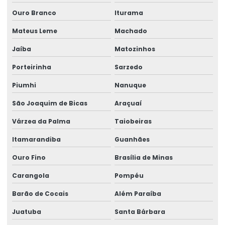
Ouro Branco
Iturama
Reforma De Equipamentos De Movimentação De Cargas
Mateus Leme
Machado
Reforma De Talhas Elétricas
Jaíba
Matozinhos
Reforma de ponte rolante
Porteirinha
Sarzedo
Reforma de ponte rolante em am
Piumhi
Nanuque
Reforma de ponte rolante em pr
São Joaquim de Bicas
Araçuaí
Reforma de ponte rolante em rs
Várzea da Palma
Taiobeiras
Reforma de ponte rolante em sc
Itamarandiba
Guanhães
Reforma de ponte rolante em sp
Ouro Fino
Brasília de Minas
Carangola
Pompéu
Reforma de talha elétrica
Barão de Cocais
Além Paraíba
Reforma de talha elétrica em am
Juatuba
Santa Bárbara
Reforma de talha elétrica em sc