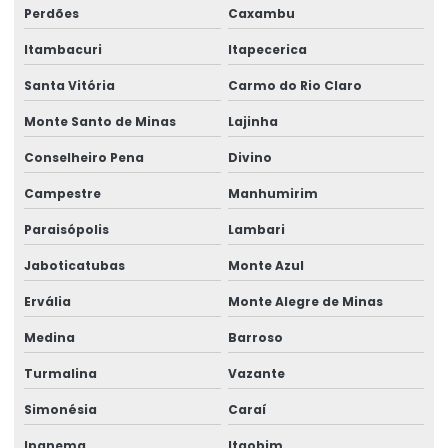
Perdões
Caxambu
Talha Elétrica Com Capacidade Até 5 Toneladas
Itambacuri
Itapecerica
Talha Elétrica Com Controle Inteligente
Santa Vitória
Carmo do Rio Claro
Talha Elétrica Com Inversor De Frequência
Monte Santo de Minas
Lajinha
Talha Elétrica Com Trole Incorporado
Conselheiro Pena
Divino
Talha Elétrica Compacta Para Indústria
Campestre
Manhumirim
Talha elétrica de corrente
Paraisópolis
Lambari
Talha Elétrica Fixa Com Monitoramento
Jaboticatubas
Monte Azul
Talha Elétrica Industrial
Ervália
Monte Alegre de Minas
Talha Elétrica Inox Para Movimentação Horizontal
Medina
Barroso
Talha Elétrica Nova
Turmalina
Vazante
Simonésia
Caraí
Talha Elétrica Para Elevação
Ipanema
Itaobim