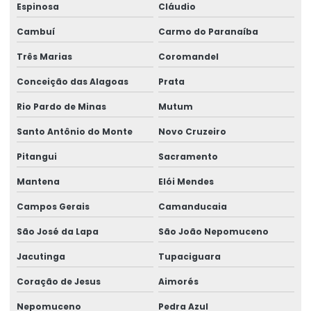
Espinosa
Cláudio
Representação swf krantechnik brasil
Cambuí
Carmo do Paranaíba
Retrofit de pontes rolantes
Três Marias
Coromandel
Sensor anti colisão ponte rolante
Conceição das Alagoas
Prata
Serviço De Manutenção Preventiva
Rio Pardo de Minas
Mutum
Serviço De Montagem De Elevadores De Carga
Santo Antônio do Monte
Novo Cruzeiro
Serviço De Reforma De Pontes Rolantes
Pitangui
Sacramento
Serviços Especializados Em Reforma De Pontes Rolantes
Mantena
Elói Mendes
Sinalizador áudio visual
Campos Gerais
Camanducaia
Sistema De Içamento Com Trole Motorizado
São José da Lapa
São João Nepomuceno
Jacutinga
Tupaciguara
Sistema festoon para pontes rolantes
Coração de Jesus
Aimorés
Talha De Cabo Aço Com Monitoramento
Nepomuceno
Pedra Azul