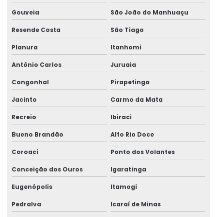
Gouveia
São João do Manhuaçu
Resende Costa
São Tiago
Planura
Itanhomi
Antônio Carlos
Juruaia
Congonhal
Pirapetinga
Jacinto
Carmo da Mata
Recreio
Ibiraci
Bueno Brandão
Alto Rio Doce
Coroaci
Ponto dos Volantes
Conceição dos Ouros
Igaratinga
Eugenópolis
Itamogi
Pedralva
Icaraí de Minas