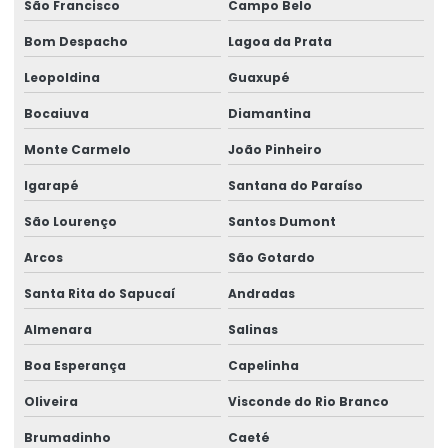
São Francisco
Campo Belo
Peças de reposição para pontes rolantes
Bom Despacho
Lagoa da Prata
Peças de reposição para talhas
Leopoldina
Guaxupé
Peças sobressalentes multimarcas
Bocaiuva
Diamantina
Peças sobressalentes para pontes rolantes
Monte Carmelo
João Pinheiro
Peças para talha elétrica
Igarapé
Santana do Paraíso
Ponte rolante fabricante
São Lourenço
Santos Dumont
Pontes rolante swf
Arcos
São Gotardo
Pontes rolante e talhas para ambientes perigosos
Santa Rita do Sapucaí
Andradas
Almenara
Salinas
Projetos especiais em pontes rolantes
Boa Esperança
Capelinha
Projetos especiais em talhas elétricas
Oliveira
Visconde do Rio Branco
Radio controle para ponte rolante
Brumadinho
Caeté
Reforma de caminho de rolamento