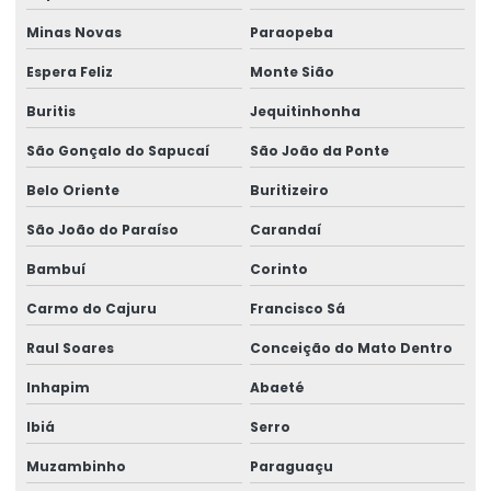
Talha De Cabo De Aço Eletrônica
Minas Novas
Paraopeba
Talha De Cinta Aço Carbono
Espera Feliz
Monte Sião
Talha De Cinta Elétrica Aço Carbono Versátil
Buritis
Jequitinhonha
Talha Elétrica
São Gonçalo do Sapucaí
São João da Ponte
Talha Elétrica 125 Kg A 5 Toneladas
Belo Oriente
Buritizeiro
Talha Elétrica Aço Carbono
São João do Paraíso
Carandaí
Talha Elétrica Aço Inox
Bambuí
Corinto
Talha Elétrica Aço Inox Para Setores Críticos
Carmo do Cajuru
Francisco Sá
Talha Elétrica Aço Inoxidável
Raul Soares
Conceição do Mato Dentro
Talha Elétrica Baixa Altura
Inhapim
Abaeté
Ibiá
Serro
Talha Elétrica Cabo De Aço
Muzambinho
Paraguaçu
Talha Elétrica Capacidade 5 Toneladas