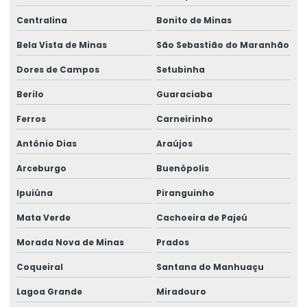
Centralina
Bonito de Minas
Bela Vista de Minas
São Sebastião do Maranhão
Dores de Campos
Setubinha
Berilo
Guaraciaba
Ferros
Carneirinho
Antônio Dias
Araújos
Arceburgo
Buenópolis
Ipuiúna
Piranguinho
Mata Verde
Cachoeira de Pajeú
Morada Nova de Minas
Prados
Coqueiral
Santana do Manhuaçu
Lagoa Grande
Miradouro