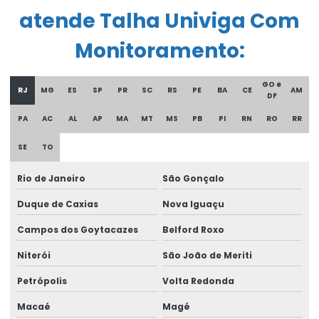
atende Talha Univiga Com
Controle remoto para ponte rolante
Monitoramento:
Corrente Para Talha Elétrica Até 9 Metros
Cortina de cabo ponte rolante
GO e
RJ
MG
ES
SP
PR
SC
RS
PE
BA
CE
AM
DF
Curso De Reciclagem Para Operadores De Talhas
PA
AC
AL
AP
MA
MT
MS
PB
PI
RN
RO
RR
Discos de freios ponte rolante multimarcas
SE
TO
Distribuidor autorizado swf krantechnik brasil
Rio de Janeiro
São Gonçalo
Empresa especializada em manutenção de ponte rolante
Duque de Caxias
Nova Iguaçu
Empresa de ponte rolante
Campos dos Goytacazes
Belford Roxo
Empresa de talha elétrica
Niterói
São João de Meriti
Empresas de barramento blindado
Petrópolis
Volta Redonda
Empresas de manutenção em ponte rolante
Macaé
Magé