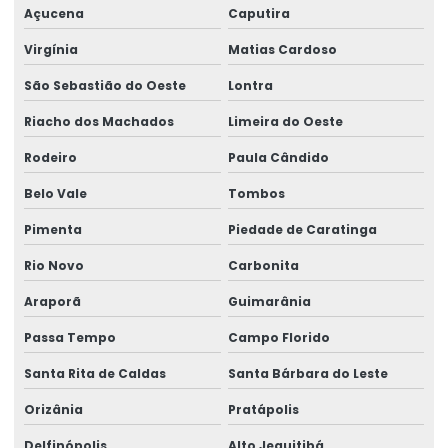
Açucena
Caputira
Virgínia
Matias Cardoso
São Sebastião do Oeste
Lontra
Riacho dos Machados
Limeira do Oeste
Rodeiro
Paula Cândido
Belo Vale
Tombos
Pimenta
Piedade de Caratinga
Rio Novo
Carbonita
Araporã
Guimarânia
Passa Tempo
Campo Florido
Santa Rita de Caldas
Santa Bárbara do Leste
Orizânia
Pratápolis
Delfinópolis
Alto Jequitibá