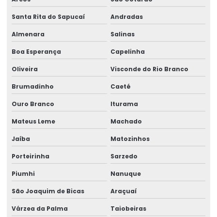
Pontes rolante swf
Santa Rita do Sapucaí
Andradas
Pontes rolante e talhas para ambientes perigosos
Almenara
Salinas
Projetos especiais em pontes rolantes
Boa Esperança
Capelinha
Projetos especiais em talhas elétricas
Oliveira
Visconde do Rio Branco
Radio controle para ponte rolante
Brumadinho
Caeté
Reforma de caminho de rolamento
Ouro Branco
Iturama
Reforma De Equipamentos De Movimentação De Cargas
Mateus Leme
Machado
Jaíba
Matozinhos
Reforma De Talhas Elétricas
Porteirinha
Sarzedo
Reforma de ponte rolante
Piumhi
Nanuque
Reforma de ponte rolante em am
São Joaquim de Bicas
Araçuaí
Reforma de ponte rolante em pr
Várzea da Palma
Taiobeiras
Reforma de ponte rolante em rs