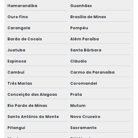
Itamarandiba
Guanhães
Reforma de ponte rolante em sc
Ouro Fino
Brasília de Minas
Reforma de ponte rolante em sp
Carangola
Pompéu
Reforma de talha elétrica
Barão de Cocais
Além Paraíba
Reforma de talha elétrica em am
Juatuba
Santa Bárbara
Reforma de talha elétrica em sc
Espinosa
Cláudio
Representação swf krantechnik brasil
Cambuí
Carmo do Paranaíba
Retrofit de pontes rolantes
Três Marias
Coromandel
Conceição das Alagoas
Prata
Sensor anti colisão ponte rolante
Rio Pardo de Minas
Mutum
Serviço De Manutenção Preventiva
Santo Antônio do Monte
Novo Cruzeiro
Serviço De Montagem De Elevadores De Carga
Pitangui
Sacramento
Serviço De Reforma De Pontes Rolantes