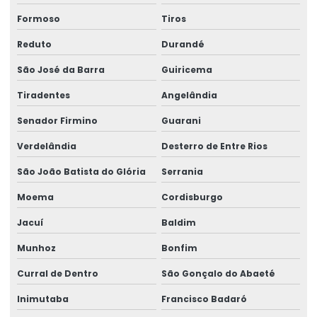
Formoso
Tiros
Reduto
Durandé
São José da Barra
Guiricema
Tiradentes
Angelândia
Senador Firmino
Guarani
Verdelândia
Desterro de Entre Rios
São João Batista do Glória
Serrania
Moema
Cordisburgo
Jacuí
Baldim
Munhoz
Bonfim
Curral de Dentro
São Gonçalo do Abaeté
Inimutaba
Francisco Badaró