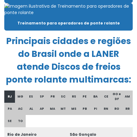
Célula carga industrial
Célula de carga para ponte rolante
Treinamento para operadores de ponte rolante
Chave fim de curso para ponte rolante
Principais cidades e regiões
Compra De Carro Talha Duplaviga Para Elevação
do Brasil onde a LANER
Comprar Talha Fixa Aço Carbono
Comprar Talha Nova Para Elevação Industrial
atende Discos de freios
Controle remoto para ponte rolante
ponte rolante multimarcas:
Corrente Para Talha Elétrica Até 9 Metros
GO e
RJ
MG
ES
SP
PR
SC
RS
PE
BA
CE
AM
Cortina de cabo ponte rolante
DF
PA
AC
AL
AP
MA
MT
MS
PB
PI
RN
RO
RR
Curso De Reciclagem Para Operadores De Talhas
SE
TO
Discos de freios ponte rolante multimarcas
Distribuidor autorizado swf krantechnik brasil
Rio de Janeiro
São Gonçalo