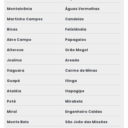
Montalvânia
Águas Vermelhas
Trole Elétrico
Martinho Campos
Candeias
Trole Elétrico Para Produção E Montagem
Bicas
Felixlândia
Trole Motorizado Para Talha
Abre Campo
Papagaios
Venda de peças para pontes rolantes
Alterosa
Grão Mogol
Venda de talha cabo de aço
Joaíma
Areado
Venda de talha elétrica
Itaguara
Carmo de Minas
Venda de talha elétrica de grau alimentício
Guapé
Itinga
Venda de talha elétrica para usina hidrelétrica
Ataléia
Itapagipe
Poté
Mirabela
Miraí
Engenheiro Caldas
Monte Belo
São João das Missões