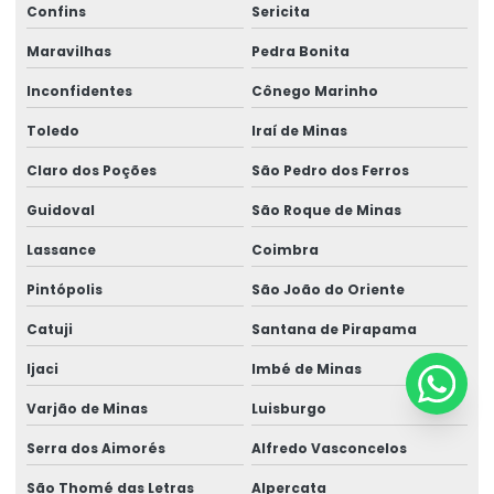
Confins
Sericita
Maravilhas
Pedra Bonita
Inconfidentes
Cônego Marinho
Toledo
Iraí de Minas
Claro dos Poções
São Pedro dos Ferros
Guidoval
São Roque de Minas
Lassance
Coimbra
Pintópolis
São João do Oriente
Catuji
Santana de Pirapama
Ijaci
Imbé de Minas
Varjão de Minas
Luisburgo
Serra dos Aimorés
Alfredo Vasconcelos
São Thomé das Letras
Alpercata