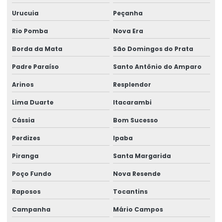
Urucuia
Peçanha
Talha Fixa Aço Carbono Aplicações Industriais
Rio Pomba
Nova Era
Talha Fixa Aço Carbono Preço
Borda da Mata
São Domingos do Prata
Talha Fixa Cinta Industrial
Padre Paraíso
Santo Antônio do Amparo
Talha Fixa De Cabo De Aço
Arinos
Resplendor
Talha Fixa Duplaviga Para Indústrias
Lima Duarte
Itacarambi
Talha Fixa Para Cargas Extrema
Cássia
Bom Sucesso
Talha Fixa Para Indústria Pesada
Perdizes
Ipaba
Talha Fixa Para Projetos De Engenharia Pesada
Piranga
Santa Margarida
Talha Motorizada Para Pontes Rolantes Duplaviga
Poço Fundo
Nova Resende
Raposos
Tocantins
Talha Nova Com Inversor De Frequência
Campanha
Mário Campos
Talha Para Ambientes Com Restrição De Altura