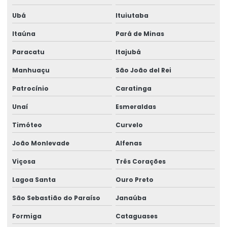
Montagem de caminho de rolamento
Ubá
Ituiutaba
Montagem De Equipamentos De Elevação
Itaúna
Pará de Minas
Montagem De Pontes Rolantes Seguras
Paracatu
Itajubá
Montagem e desmontagem de ponte rolante
Manhuaçu
São João del Rei
Montagem de ponte rolante
Patrocínio
Caratinga
Montagem de talha elétrica
Unaí
Esmeraldas
Timóteo
Curvelo
Montagem Técnica De Sistemas De Elevação
João Monlevade
Alfenas
Motor elétrico para ponte rolante
Viçosa
Três Corações
Motor para ponte rolante
Lagoa Santa
Ouro Preto
Motor redutor para ponte rolante
São Sebastião do Paraíso
Janaúba
Movimentação de cargas laner
Formiga
Cataguases
Movimentação Horizontal Com Trole Elétrico