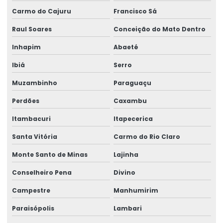
Carmo do Cajuru
Francisco Sá
Talha Elétrica Aço Inox Para Setores Críticos
Raul Soares
Conceição do Mato Dentro
Talha Elétrica Aço Inoxidável
Inhapim
Abaeté
Talha Elétrica Baixa Altura
Ibiá
Serro
Talha Elétrica Cabo De Aço
Muzambinho
Paraguaçu
Talha Elétrica Capacidade 5 Toneladas
Perdões
Caxambu
Talha Elétrica Com Capacidade Até 5 Toneladas
Itambacuri
Itapecerica
Talha Elétrica Com Controle Inteligente
Santa Vitória
Carmo do Rio Claro
Talha Elétrica Com Inversor De Frequência
Monte Santo de Minas
Lajinha
Conselheiro Pena
Divino
Talha Elétrica Com Trole Incorporado
Campestre
Manhumirim
Talha Elétrica Compacta Para Indústria
Paraisópolis
Lambari
Talha elétrica de corrente