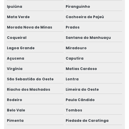
Ipuiúna
Piranguinho
Mata Verde
Cachoeira de Pajeú
Morada Nova de Minas
Prados
Coqueiral
Santana do Manhuaçu
Lagoa Grande
Miradouro
Açucena
Caputira
Virgínia
Matias Cardoso
São Sebastião do Oeste
Lontra
Riacho dos Machados
Limeira do Oeste
Rodeiro
Paula Cândido
Belo Vale
Tombos
Pimenta
Piedade de Caratinga