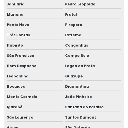
Januária
Pedro Leopoldo
Painel elétrico para ponte rolante
Mariana
Frutal
Painel elétrico para talha
Ponte Nova
Pirapora
Peças para ponte rolante
Três Pontas
Extrema
Peças para ponte rolante swf
Itabirito
Congonhas
Peças para pontes rolantes de qualquer marca
São Francisco
Campo Belo
Peças de reposição para pontes rolantes
Bom Despacho
Lagoa da Prata
Leopoldina
Guaxupé
Peças de reposição para talhas
Bocaiuva
Diamantina
Peças sobressalentes multimarcas
Monte Carmelo
João Pinheiro
Peças sobressalentes para pontes rolantes
Igarapé
Santana do Paraíso
Peças para talha elétrica
São Lourenço
Santos Dumont
Ponte rolante fabricante
Arcos
São Gotardo