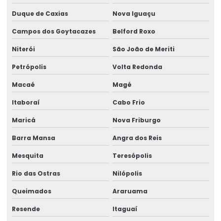
Duque de Caxias
Nova Iguaçu
Empresa especializada em manutenção de ponte rolante
Campos dos Goytacazes
Belford Roxo
Empresa de ponte rolante
Niterói
São João de Meriti
Empresa de talha elétrica
Petrópolis
Volta Redonda
Empresas de barramento blindado
Macaé
Magé
Empresas de manutenção em ponte rolante
Itaboraí
Cabo Frio
Equipamento Para Elevação De Cargas Até 250 Toneladas
Maricá
Nova Friburgo
Equipamentos swf krantechnik brasil
Barra Mansa
Angra dos Reis
Especialista Em Manutenção De Cargas
Mesquita
Teresópolis
Esteira porta cabo para ponte rolante
Rio das Ostras
Nilópolis
Fabricação de caminho de rolamento
Queimados
Araruama
Fornecedores de cabo de aço
Resende
Itaguaí