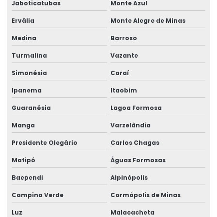
Jaboticatubas
Monte Azul
Talha Elétrica Fixa Com Monitoramento
Ervália
Monte Alegre de Minas
Talha Elétrica Industrial
Medina
Barroso
Talha Elétrica Inox Para Movimentação Horizontal
Turmalina
Vazante
Talha Elétrica Nova
Simonésia
Caraí
Talha Elétrica Para Elevação
Ipanema
Itaobim
Talha Elétrica Para Içamento De Cargas
Guaranésia
Lagoa Formosa
Talha Elétrica Para Indústria Alimentícia
Manga
Varzelândia
Talha Elétrica Para Indústrias Diversas
Presidente Olegário
Carlos Chagas
Talha Elétrica Para Movimentação De Cargas
Matipó
Águas Formosas
Baependi
Alpinópolis
Talha elétrica para ponte rolante
Campina Verde
Carmópolis de Minas
Talha Elétrica Resistente A Corrosão Para Indústria
Luz
Malacacheta
Talha Fixa Aço Carbono