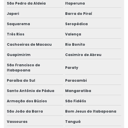
Fornecedores de talha elétrica
São Pedro da Aldeia
Itaperuna
Japeri
Barra do Piraí
Freio para ponte rolante multimarcas
Saquarema
Seropédica
Gancho para ponte rolante
Três Rios
Valença
Importadora de equipamento swf
Cachoeiras de Macacu
Rio Bonito
Importadora de peças ponte rolante multimarcas
Guapimirim
Casimiro de Abreu
Inspeção De Pontes Rolantes Conforme Abnt
São Francisco de
Paraty
Instalação de barramento blindado
Itabapoana
Paraíba do Sul
Paracambi
Instalação De Pontes Rolantes Com Segurança
Santo Antônio de Pádua
Mangaratiba
Instalação de nr 12 em pontes rolantes
Armação dos Búzios
São Fidélis
Inversor de frequência para ponte rolante
São João da Barra
Bom Jesus do Itabapoana
Laudo de ponte rolante
Vassouras
Tanguá
Limitador de carga para ponte rolante