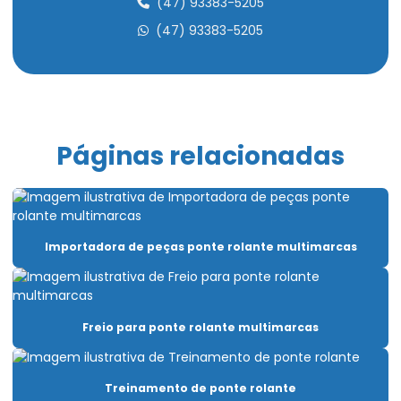
(47) 93383-5205
Cabo de aço para elevadores
(47) 93383-5205
Cabo de aço para içamento de carga
Cabo de aço para movimentação de carga
Cabo de aço para ponte rolante
Páginas relacionadas
Cabo de aço para talha elétrica
Caminho de rolamento para pontes rolantes
Capacitação Para Uso De Pontes Rolantes E Talhas
Importadora de peças ponte rolante multimarcas
Carro Talha Duplaviga
Carro Talha Duplaviga Com Monitoramento De Carga
Freio para ponte rolante multimarcas
Carro Talha Duplaviga Eletrônico
Carro Talha Motorizado Para Cargas Pesadas
Treinamento de ponte rolante