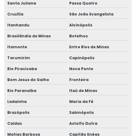
Santa Juliana
Passa Quatro
Talha Univiga Com Monitoramento
Cruzília
São João Evangelista
Talhas elétricas de cabo de aço
Itanhandu
Alvinópolis
Talhas elétricas de cabo de aço swf
Brasilândia de Minas
Botelhos
Talhas elétricas de corrente swf
Itamonte
Entre Rios de Minas
Topografia caminho de rolamento
Tarumirim
Capinópolis
Treinamento De Operação Com Talhas Elétricas
Rio Piracicaba
Nova Ponte
Treinamento De Pontes Rolantes
Bom Jesus do Galho
Fronteira
Treinamento Em Segurança De Elevadores
Rio Paranaíba
Itaú de Minas
Treinamento para operadores de ponte rolante
Ladainha
Maria da Fé
Treinamento de ponte rolante
Brazópolis
Sabinópolis
Caldas
Astolfo Dutra
Trilhos para pontes rolantes
Matias Barbosa
Capitão Enéas
Trilhos de rolamento para pontes rolantes