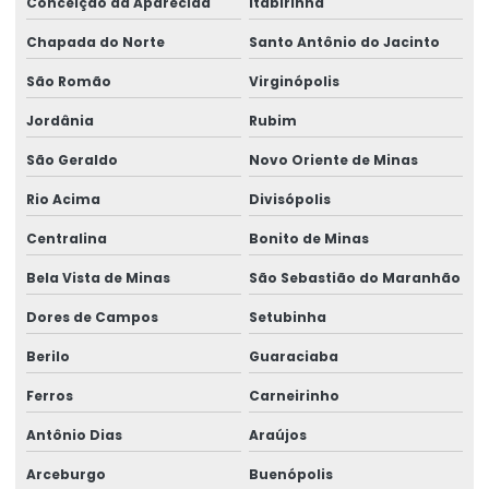
Conceição da Aparecida
Itabirinha
Chapada do Norte
Santo Antônio do Jacinto
São Romão
Virginópolis
Jordânia
Rubim
São Geraldo
Novo Oriente de Minas
Rio Acima
Divisópolis
Centralina
Bonito de Minas
Bela Vista de Minas
São Sebastião do Maranhão
Dores de Campos
Setubinha
Berilo
Guaraciaba
Ferros
Carneirinho
Antônio Dias
Araújos
Arceburgo
Buenópolis