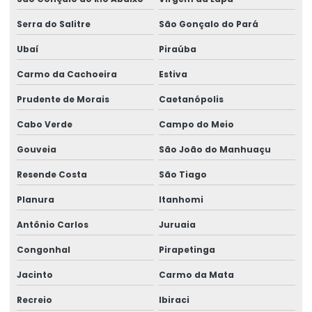
Serra do Salitre
São Gonçalo do Pará
Ubaí
Piraúba
Carmo da Cachoeira
Estiva
Prudente de Morais
Caetanópolis
Cabo Verde
Campo do Meio
Gouveia
São João do Manhuaçu
Resende Costa
São Tiago
Planura
Itanhomi
Antônio Carlos
Juruaia
Congonhal
Pirapetinga
Jacinto
Carmo da Mata
Recreio
Ibiraci