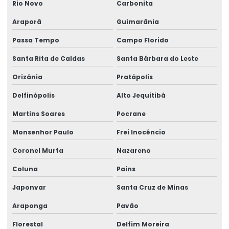
Rio Novo
Carbonita
Araporã
Guimarânia
Passa Tempo
Campo Florido
Santa Rita de Caldas
Santa Bárbara do Leste
Orizânia
Pratápolis
Delfinópolis
Alto Jequitibá
Martins Soares
Pocrane
Monsenhor Paulo
Frei Inocêncio
Coronel Murta
Nazareno
Coluna
Pains
Japonvar
Santa Cruz de Minas
Araponga
Pavão
Florestal
Delfim Moreira