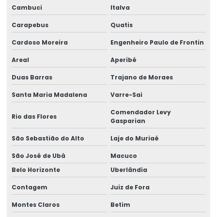
Manutenção preventiva ponte rolante araquari
Cambuci
Italva
Manutenção preventiva ponte rolante caxias do sul
Carapebus
Quatis
Cardoso Moreira
Engenheiro Paulo de Frontin
Manutenção preventiva ponte rolante curitiba
Areal
Aperibé
Manutenção preventiva ponte rolante itajaí
Duas Barras
Trajano de Moraes
Manutenção preventiva ponte rolante jaraguá do sul
Santa Maria Madalena
Varre-Sai
Manutenção preventiva ponte rolante joinville
Comendador Levy
Rio das Flores
Manutenção preventiva de ponte rolante em mg
Gasparian
Manutenção preventiva de ponte rolante em pr
São Sebastião do Alto
Laje do Muriaé
São José de Ubá
Macuco
Manutenção preventiva ponte rolante rio do sul
Belo Horizonte
Uberlândia
Manutenção preventiva de ponte rolante em rs
Contagem
Juiz de Fora
Manutenção preventiva ponte rolante são josé dos pinhais
Montes Claros
Betim
Manutenção preventiva de ponte rolante em sc