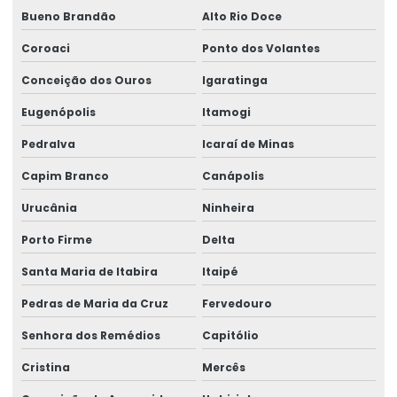
Bueno Brandão
Alto Rio Doce
Coroaci
Ponto dos Volantes
Conceição dos Ouros
Igaratinga
Eugenópolis
Itamogi
Pedralva
Icaraí de Minas
Capim Branco
Canápolis
Urucânia
Ninheira
Porto Firme
Delta
Santa Maria de Itabira
Itaipé
Pedras de Maria da Cruz
Fervedouro
Senhora dos Remédios
Capitólio
Cristina
Mercês