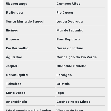
Ubaporanga
Campos Altos
Itatiaiuçu
Rio Casca
Santa Maria do Suaçuí
Lagoa Dourada
Ilicínea
Mar de Espanha
Itapeva
Bom Repouso
Rio Vermelho
Dores do Indaiá
Água Boa
Conceição do Rio Verde
Jequeri
Chapada Gaúcha
Cambuquira
Perdigão
Teixeiras
Cristais
Mato Verde
Iapu
Andrelândia
Cachoeira de Minas
São Gonçalo do Rio Abaixo
Virgem da Lapa