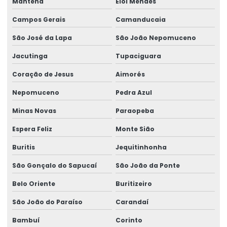
Mantena
Elói Mendes
Serviços Especializados Em Reforma De Pontes Rolantes
Campos Gerais
Camanducaia
Sinalizador áudio visual
São José da Lapa
São João Nepomuceno
Sistema De Içamento Com Trole Motorizado
Jacutinga
Tupaciguara
Sistema festoon para pontes rolantes
Coração de Jesus
Aimorés
Talha De Cabo Aço Com Monitoramento
Nepomuceno
Pedra Azul
Talha De Cabo De Aço Eletrônica
Minas Novas
Paraopeba
Talha De Cinta Aço Carbono
Espera Feliz
Monte Sião
Talha De Cinta Elétrica Aço Carbono Versátil
Buritis
Jequitinhonha
São Gonçalo do Sapucaí
São João da Ponte
Talha Elétrica
Belo Oriente
Buritizeiro
Talha Elétrica 125 Kg A 5 Toneladas
São João do Paraíso
Carandaí
Talha Elétrica Aço Carbono
Bambuí
Corinto
Talha Elétrica Aço Inox