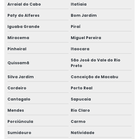
Arraial do Cabo
Itatiaia
Manutenção Corretiva De Pontes Rolantes
Paty do Alferes
Bom Jardim
Manutenção corretiva de ponte rolante em am
Iguaba Grande
Piraí
Manutenção corretiva de ponte rolante em sc
Miracema
Miguel Pereira
Manutenção corretiva em pontes rolantes
Pinheiral
Itaocara
Manutenção corretiva em talhas
São José do Vale do Rio
Quissamã
Preto
Manutenção De Pontes Rolantes
Silva Jardim
Conceição de Macabu
Manutenção ponte rolante
Cordeiro
Porto Real
Manutenção ponte rolante rio de janeiro
Cantagalo
Sapucaia
Manutenção ponte rolante santa catarina
Mendes
Rio Claro
Manutenção ponte rolante swf
Porciúncula
Carmo
Manutenção preventiva de ponte rolante em am
Sumidouro
Natividade