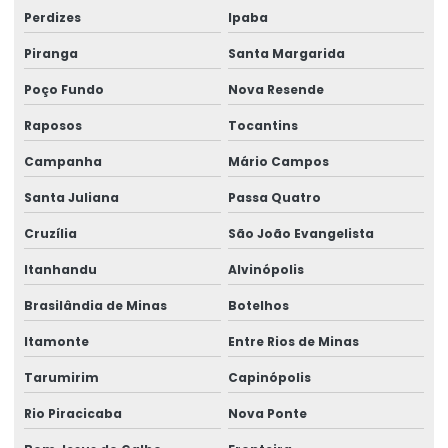
Talha Fixa Para Indústria Pesada
Perdizes
Ipaba
Talha Fixa Para Projetos De Engenharia Pesada
Piranga
Santa Margarida
Talha Motorizada Para Pontes Rolantes Duplaviga
Poço Fundo
Nova Resende
Raposos
Tocantins
Talha Nova Com Inversor De Frequência
Campanha
Mário Campos
Talha Para Ambientes Com Restrição De Altura
Santa Juliana
Passa Quatro
Talha Univiga Com Monitoramento
Cruzília
São João Evangelista
Talhas elétricas de cabo de aço
Itanhandu
Alvinópolis
Talhas elétricas de cabo de aço swf
Brasilândia de Minas
Botelhos
Talhas elétricas de corrente swf
Itamonte
Entre Rios de Minas
Topografia caminho de rolamento
Tarumirim
Capinópolis
Treinamento De Operação Com Talhas Elétricas
Rio Piracicaba
Nova Ponte
Treinamento De Pontes Rolantes