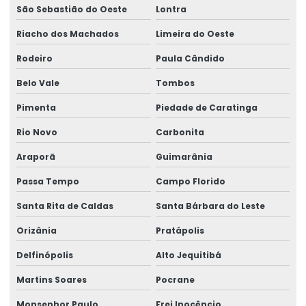
São Sebastião do Oeste
Lontra
Riacho dos Machados
Limeira do Oeste
Rodeiro
Paula Cândido
Belo Vale
Tombos
Pimenta
Piedade de Caratinga
Rio Novo
Carbonita
Araporã
Guimarânia
Passa Tempo
Campo Florido
Santa Rita de Caldas
Santa Bárbara do Leste
Orizânia
Pratápolis
Delfinópolis
Alto Jequitibá
Martins Soares
Pocrane
Monsenhor Paulo
Frei Inocêncio