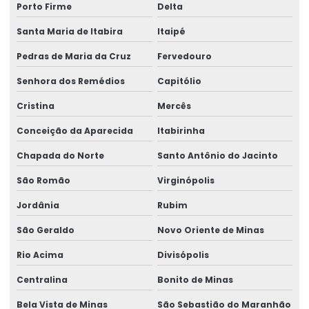
Porto Firme
Delta
Santa Maria de Itabira
Itaipé
Pedras de Maria da Cruz
Fervedouro
Senhora dos Remédios
Capitólio
Cristina
Mercês
Conceição da Aparecida
Itabirinha
Chapada do Norte
Santo Antônio do Jacinto
São Romão
Virginópolis
Jordânia
Rubim
São Geraldo
Novo Oriente de Minas
Rio Acima
Divisópolis
Centralina
Bonito de Minas
Bela Vista de Minas
São Sebastião do Maranhão