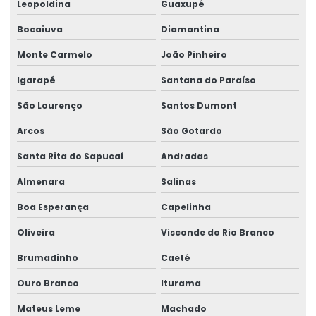
Leopoldina
Guaxupé
Peças de reposição para talhas
Bocaiuva
Diamantina
Peças sobressalentes multimarcas
Monte Carmelo
João Pinheiro
Peças sobressalentes para pontes rolantes
Igarapé
Santana do Paraíso
Peças para talha elétrica
São Lourenço
Santos Dumont
Ponte rolante fabricante
Arcos
São Gotardo
Pontes rolante swf
Santa Rita do Sapucaí
Andradas
Pontes rolante e talhas para ambientes perigosos
Almenara
Salinas
Projetos especiais em pontes rolantes
Boa Esperança
Capelinha
Projetos especiais em talhas elétricas
Oliveira
Visconde do Rio Branco
Radio controle para ponte rolante
Brumadinho
Caeté
Reforma de caminho de rolamento
Ouro Branco
Iturama
Reforma De Equipamentos De Movimentação De Cargas
Mateus Leme
Machado