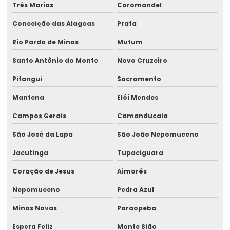
Retrofit de pontes rolantes
Três Marias
Coromandel
Conceição das Alagoas
Prata
Sensor anti colisão ponte rolante
Rio Pardo de Minas
Mutum
Serviço De Manutenção Preventiva
Santo Antônio do Monte
Novo Cruzeiro
Serviço De Montagem De Elevadores De Carga
Pitangui
Sacramento
Serviço De Reforma De Pontes Rolantes
Mantena
Elói Mendes
Serviços Especializados Em Reforma De Pontes Rolantes
Campos Gerais
Camanducaia
Sinalizador áudio visual
São José da Lapa
São João Nepomuceno
Sistema De Içamento Com Trole Motorizado
Jacutinga
Tupaciguara
Sistema festoon para pontes rolantes
Coração de Jesus
Aimorés
Talha De Cabo Aço Com Monitoramento
Nepomuceno
Pedra Azul
Talha De Cabo De Aço Eletrônica
Minas Novas
Paraopeba
Talha De Cinta Aço Carbono
Espera Feliz
Monte Sião