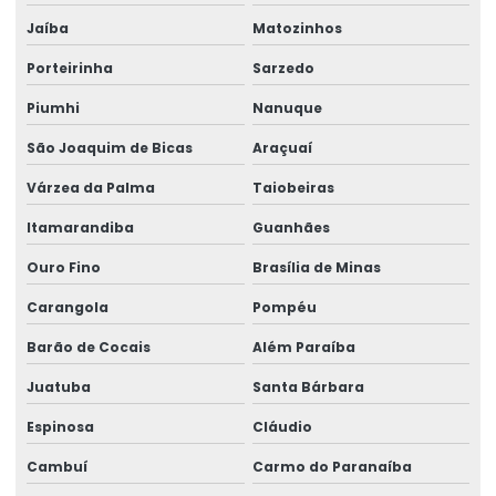
Jaíba
Matozinhos
Reforma De Talhas Elétricas
Porteirinha
Sarzedo
Reforma de ponte rolante
Piumhi
Nanuque
Reforma de ponte rolante em am
São Joaquim de Bicas
Araçuaí
Reforma de ponte rolante em pr
Várzea da Palma
Taiobeiras
Reforma de ponte rolante em rs
Itamarandiba
Guanhães
Reforma de ponte rolante em sc
Ouro Fino
Brasília de Minas
Reforma de ponte rolante em sp
Carangola
Pompéu
Reforma de talha elétrica
Barão de Cocais
Além Paraíba
Reforma de talha elétrica em am
Juatuba
Santa Bárbara
Reforma de talha elétrica em sc
Espinosa
Cláudio
Representação swf krantechnik brasil
Cambuí
Carmo do Paranaíba