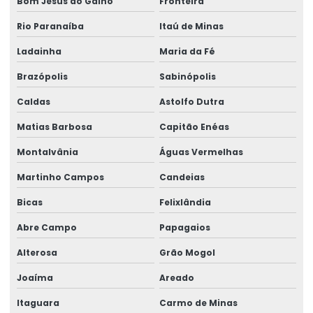
Bom Jesus do Galho
Fronteira
Treinamento Em Segurança De Elevadores
Rio Paranaíba
Itaú de Minas
Treinamento para operadores de ponte rolante
Ladainha
Maria da Fé
Treinamento de ponte rolante
Brazópolis
Sabinópolis
Caldas
Astolfo Dutra
Trilhos para pontes rolantes
Matias Barbosa
Capitão Enéas
Trilhos de rolamento para pontes rolantes
Montalvânia
Águas Vermelhas
Trole Elétrico
Martinho Campos
Candeias
Trole Elétrico Para Produção E Montagem
Bicas
Felixlândia
Trole Motorizado Para Talha
Abre Campo
Papagaios
Venda de peças para pontes rolantes
Alterosa
Grão Mogol
Venda de talha cabo de aço
Joaíma
Areado
Venda de talha elétrica
Itaguara
Carmo de Minas