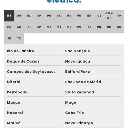
Corrente Para Talha Elétrica Até 9 Metros
GO e
RJ
MG
ES
SP
PR
SC
RS
PE
BA
CE
AM
Cortina de cabo ponte rolante
DF
PA
AC
AL
AP
MA
MT
MS
PB
PI
RN
RO
RR
Curso De Reciclagem Para Operadores De Talhas
SE
TO
Discos de freios ponte rolante multimarcas
Distribuidor autorizado swf krantechnik brasil
Rio de Janeiro
São Gonçalo
Duque de Caxias
Nova Iguaçu
Empresa especializada em manutenção de ponte rolante
Campos dos Goytacazes
Belford Roxo
Empresa de ponte rolante
Niterói
São João de Meriti
Empresa de talha elétrica
Petrópolis
Volta Redonda
Empresas de barramento blindado
Macaé
Magé
Empresas de manutenção em ponte rolante
Itaboraí
Cabo Frio
Equipamento Para Elevação De Cargas Até 250 Toneladas
Maricá
Nova Friburgo