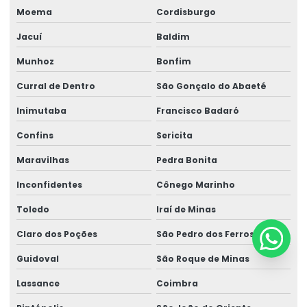
Moema
Cordisburgo
Jacuí
Baldim
Munhoz
Bonfim
Curral de Dentro
São Gonçalo do Abaeté
Inimutaba
Francisco Badaró
Confins
Sericita
Maravilhas
Pedra Bonita
Inconfidentes
Cônego Marinho
Toledo
Iraí de Minas
Claro dos Poções
São Pedro dos Ferros
Guidoval
São Roque de Minas
Lassance
Coimbra