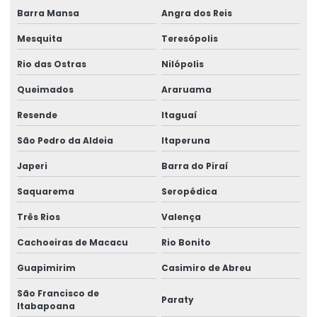
Equipamentos swf krantechnik brasil
Barra Mansa
Angra dos Reis
Especialista Em Manutenção De Cargas
Mesquita
Teresópolis
Esteira porta cabo para ponte rolante
Rio das Ostras
Nilópolis
Fabricação de caminho de rolamento
Queimados
Araruama
Fornecedores de cabo de aço
Resende
Itaguaí
Fornecedores de talha elétrica
São Pedro da Aldeia
Itaperuna
Japeri
Barra do Piraí
Freio para ponte rolante multimarcas
Saquarema
Seropédica
Gancho para ponte rolante
Três Rios
Valença
Importadora de equipamento swf
Cachoeiras de Macacu
Rio Bonito
Importadora de peças ponte rolante multimarcas
Guapimirim
Casimiro de Abreu
Inspeção De Pontes Rolantes Conforme Abnt
São Francisco de
Paraty
Instalação de barramento blindado
Itabapoana