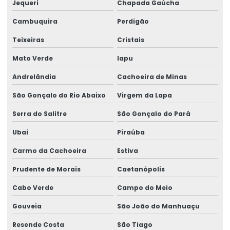
Jequeri
Chapada Gaúcha
Cambuquira
Perdigão
Teixeiras
Cristais
Mato Verde
Iapu
Andrelândia
Cachoeira de Minas
São Gonçalo do Rio Abaixo
Virgem da Lapa
Serra do Salitre
São Gonçalo do Pará
Ubaí
Piraúba
Carmo da Cachoeira
Estiva
Prudente de Morais
Caetanópolis
Cabo Verde
Campo do Meio
Gouveia
São João do Manhuaçu
Resende Costa
São Tiago