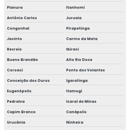
Planura
Itanhomi
Antônio Carlos
Juruaia
Congonhal
Pirapetinga
Jacinto
Carmo da Mata
Recreio
Ibiraci
Bueno Brandão
Alto Rio Doce
Coroaci
Ponto dos Volantes
Conceição dos Ouros
Igaratinga
Eugenópolis
Itamogi
Pedralva
Icaraí de Minas
Capim Branco
Canápolis
Urucânia
Ninheira