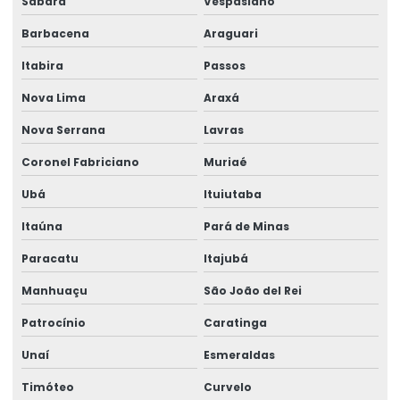
Sabará
Vespasiano
Manutenção preventiva de talha elétrica em sc
Barbacena
Araguari
Manutenção preventiva de talha elétrica em sp
Itabira
Passos
Manutenção preventiva em talhas elétricas
Nova Lima
Araxá
Modernização de ponte rolante
Nova Serrana
Lavras
Montagem de barramento blindado
Coronel Fabriciano
Muriaé
Montagem de caminho de rolamento
Ubá
Ituiutaba
Montagem De Equipamentos De Elevação
Itaúna
Pará de Minas
Montagem De Pontes Rolantes Seguras
Paracatu
Itajubá
Montagem e desmontagem de ponte rolante
Manhuaçu
São João del Rei
Montagem de ponte rolante
Patrocínio
Caratinga
Montagem de talha elétrica
Unaí
Esmeraldas
Timóteo
Curvelo
Montagem Técnica De Sistemas De Elevação