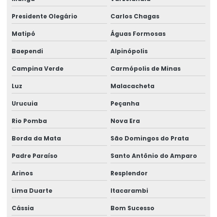
Talha Elétrica Para Indústrias Diversas
Presidente Olegário
Carlos Chagas
Talha Elétrica Para Movimentação De Cargas
Matipó
Águas Formosas
Baependi
Alpinópolis
Talha elétrica para ponte rolante
Campina Verde
Carmópolis de Minas
Talha Elétrica Resistente A Corrosão Para Indústria
Luz
Malacacheta
Talha Fixa Aço Carbono
Urucuia
Peçanha
Talha Fixa Aço Carbono Aplicações Industriais
Rio Pomba
Nova Era
Talha Fixa Aço Carbono Preço
Borda da Mata
São Domingos do Prata
Talha Fixa Cinta Industrial
Padre Paraíso
Santo Antônio do Amparo
Talha Fixa De Cabo De Aço
Arinos
Resplendor
Talha Fixa Duplaviga Para Indústrias
Lima Duarte
Itacarambi
Talha Fixa Para Cargas Extrema
Cássia
Bom Sucesso