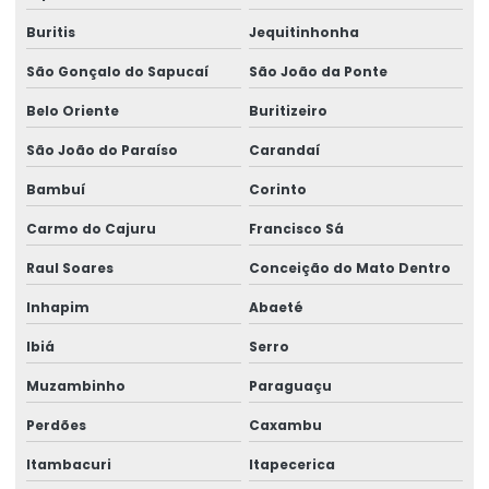
Talha De Cinta Elétrica Aço Carbono Versátil
Buritis
Jequitinhonha
São Gonçalo do Sapucaí
São João da Ponte
Talha Elétrica
Belo Oriente
Buritizeiro
Talha Elétrica 125 Kg A 5 Toneladas
São João do Paraíso
Carandaí
Talha Elétrica Aço Carbono
Bambuí
Corinto
Talha Elétrica Aço Inox
Carmo do Cajuru
Francisco Sá
Talha Elétrica Aço Inox Para Setores Críticos
Raul Soares
Conceição do Mato Dentro
Talha Elétrica Aço Inoxidável
Inhapim
Abaeté
Talha Elétrica Baixa Altura
Ibiá
Serro
Talha Elétrica Cabo De Aço
Muzambinho
Paraguaçu
Talha Elétrica Capacidade 5 Toneladas
Perdões
Caxambu
Talha Elétrica Com Capacidade Até 5 Toneladas
Itambacuri
Itapecerica