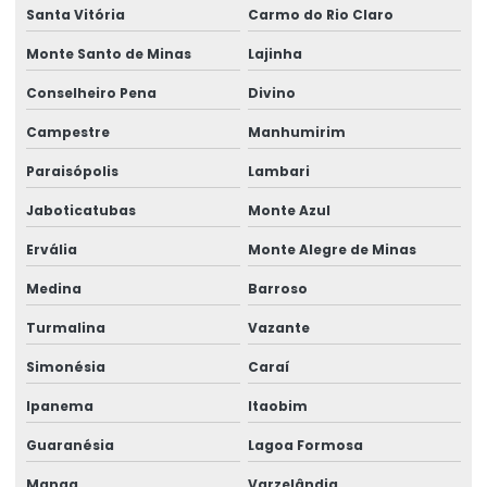
Talha Elétrica Com Controle Inteligente
Santa Vitória
Carmo do Rio Claro
Talha Elétrica Com Inversor De Frequência
Monte Santo de Minas
Lajinha
Conselheiro Pena
Divino
Talha Elétrica Com Trole Incorporado
Campestre
Manhumirim
Talha Elétrica Compacta Para Indústria
Paraisópolis
Lambari
Talha elétrica de corrente
Jaboticatubas
Monte Azul
Talha Elétrica Fixa Com Monitoramento
Ervália
Monte Alegre de Minas
Talha Elétrica Industrial
Medina
Barroso
Talha Elétrica Inox Para Movimentação Horizontal
Turmalina
Vazante
Talha Elétrica Nova
Simonésia
Caraí
Talha Elétrica Para Elevação
Ipanema
Itaobim
Talha Elétrica Para Içamento De Cargas
Guaranésia
Lagoa Formosa
Talha Elétrica Para Indústria Alimentícia
Manga
Varzelândia