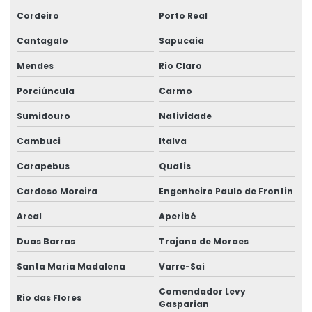
Manutenção ponte rolante
Cordeiro
Porto Real
Manutenção ponte rolante rio de janeiro
Cantagalo
Sapucaia
Manutenção ponte rolante santa catarina
Mendes
Rio Claro
Manutenção ponte rolante swf
Porciúncula
Carmo
Manutenção preventiva de ponte rolante em am
Sumidouro
Natividade
Manutenção preventiva ponte rolante araquari
Cambuci
Italva
Manutenção preventiva ponte rolante caxias do sul
Carapebus
Quatis
Cardoso Moreira
Engenheiro Paulo de Frontin
Manutenção preventiva ponte rolante curitiba
Areal
Aperibé
Manutenção preventiva ponte rolante itajaí
Duas Barras
Trajano de Moraes
Manutenção preventiva ponte rolante jaraguá do sul
Santa Maria Madalena
Varre-Sai
Manutenção preventiva ponte rolante joinville
Comendador Levy
Rio das Flores
Manutenção preventiva de ponte rolante em mg
Gasparian