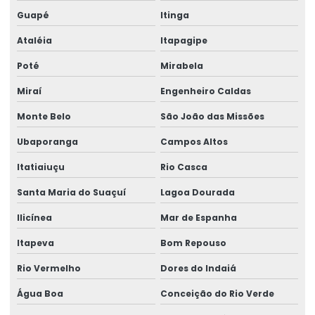
Venda de talha elétrica de grau alimentício
Guapé
Itinga
Venda de talha elétrica para usina hidrelétrica
Ataléia
Itapagipe
Poté
Mirabela
Miraí
Engenheiro Caldas
Monte Belo
São João das Missões
Ubaporanga
Campos Altos
Itatiaiuçu
Rio Casca
Santa Maria do Suaçuí
Lagoa Dourada
Ilicínea
Mar de Espanha
Itapeva
Bom Repouso
Rio Vermelho
Dores do Indaiá
Água Boa
Conceição do Rio Verde