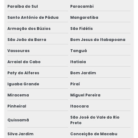
Paraíba do Sul
Paracambi
Instalação De Pontes Rolantes Com Segurança
Santo Antônio de Pádua
Mangaratiba
Instalação de nr 12 em pontes rolantes
Armação dos Búzios
São Fidélis
Inversor de frequência para ponte rolante
São João da Barra
Bom Jesus do Itabapoana
Laudo de ponte rolante
Vassouras
Tanguá
Limitador de carga para ponte rolante
Arraial do Cabo
Itatiaia
Manutenção Corretiva De Pontes Rolantes
Paty do Alferes
Bom Jardim
Manutenção corretiva de ponte rolante em am
Iguaba Grande
Piraí
Manutenção corretiva de ponte rolante em sc
Miracema
Miguel Pereira
Manutenção corretiva em pontes rolantes
Pinheiral
Itaocara
Manutenção corretiva em talhas
São José do Vale do Rio
Quissamã
Preto
Manutenção De Pontes Rolantes
Silva Jardim
Conceição de Macabu