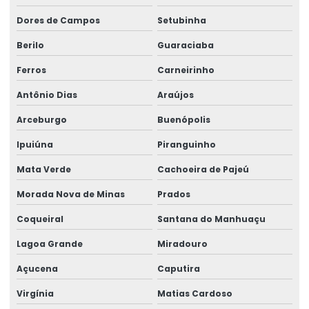
Dores de Campos
Setubinha
Berilo
Guaraciaba
Ferros
Carneirinho
Antônio Dias
Araújos
Arceburgo
Buenópolis
Ipuiúna
Piranguinho
Mata Verde
Cachoeira de Pajeú
Morada Nova de Minas
Prados
Coqueiral
Santana do Manhuaçu
Lagoa Grande
Miradouro
Açucena
Caputira
Virgínia
Matias Cardoso