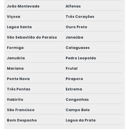
João Monlevade
Alfenas
Motor elétrico para ponte rolante
Viçosa
Três Corações
Motor para ponte rolante
Lagoa Santa
Ouro Preto
Motor redutor para ponte rolante
São Sebastião do Paraíso
Janaúba
Movimentação de cargas laner
Formiga
Cataguases
Movimentação Horizontal Com Trole Elétrico
Januária
Pedro Leopoldo
Painel elétrico para ponte rolante
Mariana
Frutal
Painel elétrico para talha
Ponte Nova
Pirapora
Peças para ponte rolante
Três Pontas
Extrema
Peças para ponte rolante swf
Itabirito
Congonhas
Peças para pontes rolantes de qualquer marca
São Francisco
Campo Belo
Peças de reposição para pontes rolantes
Bom Despacho
Lagoa da Prata