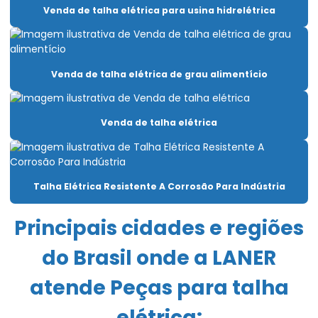
Capacitação Para Uso De Pontes Rolantes E Talhas
Venda de talha elétrica para usina hidrelétrica
Carro Talha Duplaviga
Carro Talha Duplaviga Com Monitoramento De Carga
Venda de talha elétrica de grau alimentício
Carro Talha Duplaviga Eletrônico
Carro Talha Motorizado Para Cargas Pesadas
Venda de talha elétrica
Célula carga industrial
Célula de carga para ponte rolante
Talha Elétrica Resistente A Corrosão Para Indústria
Chave fim de curso para ponte rolante
Principais cidades e regiões
Compra De Carro Talha Duplaviga Para Elevação
do Brasil onde a LANER
Comprar Talha Fixa Aço Carbono
Comprar Talha Nova Para Elevação Industrial
atende Peças para talha
Controle remoto para ponte rolante
elétrica: