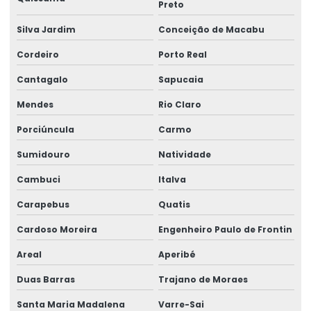
Preto
Manutenção De Pontes Rolantes
Silva Jardim
Conceição de Macabu
Manutenção ponte rolante
Cordeiro
Porto Real
Manutenção ponte rolante rio de janeiro
Cantagalo
Sapucaia
Manutenção ponte rolante santa catarina
Mendes
Rio Claro
Manutenção ponte rolante swf
Porciúncula
Carmo
Manutenção preventiva de ponte rolante em am
Sumidouro
Natividade
Manutenção preventiva ponte rolante araquari
Cambuci
Italva
Manutenção preventiva ponte rolante caxias do sul
Carapebus
Quatis
Cardoso Moreira
Engenheiro Paulo de Frontin
Manutenção preventiva ponte rolante curitiba
Areal
Aperibé
Manutenção preventiva ponte rolante itajaí
Duas Barras
Trajano de Moraes
Manutenção preventiva ponte rolante jaraguá do sul
Santa Maria Madalena
Varre-Sai