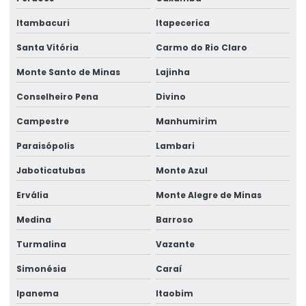
Talha Elétrica Com Capacidade Até 5 Toneladas
Itambacuri
Itapecerica
Talha Elétrica Com Controle Inteligente
Santa Vitória
Carmo do Rio Claro
Talha Elétrica Com Inversor De Frequência
Monte Santo de Minas
Lajinha
Conselheiro Pena
Divino
Talha Elétrica Com Trole Incorporado
Campestre
Manhumirim
Talha Elétrica Compacta Para Indústria
Paraisópolis
Lambari
Talha elétrica de corrente
Jaboticatubas
Monte Azul
Talha Elétrica Fixa Com Monitoramento
Ervália
Monte Alegre de Minas
Talha Elétrica Industrial
Medina
Barroso
Talha Elétrica Inox Para Movimentação Horizontal
Turmalina
Vazante
Talha Elétrica Nova
Simonésia
Caraí
Talha Elétrica Para Elevação
Ipanema
Itaobim