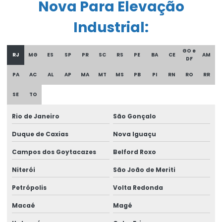
Comprar Talha Nova Para Elevação Industrial
Nova Para Elevação
Controle remoto para ponte rolante
Industrial:
Corrente Para Talha Elétrica Até 9 Metros
GO e
RJ
MG
ES
SP
PR
SC
RS
PE
BA
CE
AM
Cortina de cabo ponte rolante
DF
PA
AC
AL
AP
MA
MT
MS
PB
PI
RN
RO
RR
Curso De Reciclagem Para Operadores De Talhas
SE
TO
Discos de freios ponte rolante multimarcas
Distribuidor autorizado swf krantechnik brasil
Rio de Janeiro
São Gonçalo
Duque de Caxias
Nova Iguaçu
Empresa especializada em manutenção de ponte rolante
Campos dos Goytacazes
Belford Roxo
Empresa de ponte rolante
Niterói
São João de Meriti
Empresa de talha elétrica
Petrópolis
Volta Redonda
Empresas de barramento blindado
Macaé
Magé
Empresas de manutenção em ponte rolante