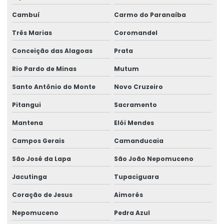
Representação swf krantechnik brasil
Cambuí
Carmo do Paranaíba
Retrofit de pontes rolantes
Três Marias
Coromandel
Conceição das Alagoas
Prata
Sensor anti colisão ponte rolante
Rio Pardo de Minas
Mutum
Serviço De Manutenção Preventiva
Santo Antônio do Monte
Novo Cruzeiro
Serviço De Montagem De Elevadores De Carga
Pitangui
Sacramento
Serviço De Reforma De Pontes Rolantes
Mantena
Elói Mendes
Serviços Especializados Em Reforma De Pontes Rolantes
Campos Gerais
Camanducaia
Sinalizador áudio visual
São José da Lapa
São João Nepomuceno
Sistema De Içamento Com Trole Motorizado
Jacutinga
Tupaciguara
Sistema festoon para pontes rolantes
Coração de Jesus
Aimorés
Talha De Cabo Aço Com Monitoramento
Nepomuceno
Pedra Azul