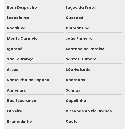
Peças de reposição para pontes rolantes
Bom Despacho
Lagoa da Prata
Leopoldina
Guaxupé
Peças de reposição para talhas
Bocaiuva
Diamantina
Peças sobressalentes multimarcas
Monte Carmelo
João Pinheiro
Peças sobressalentes para pontes rolantes
Igarapé
Santana do Paraíso
Peças para talha elétrica
São Lourenço
Santos Dumont
Ponte rolante fabricante
Arcos
São Gotardo
Pontes rolante swf
Santa Rita do Sapucaí
Andradas
Pontes rolante e talhas para ambientes perigosos
Almenara
Salinas
Projetos especiais em pontes rolantes
Boa Esperança
Capelinha
Projetos especiais em talhas elétricas
Oliveira
Visconde do Rio Branco
Radio controle para ponte rolante
Brumadinho
Caeté