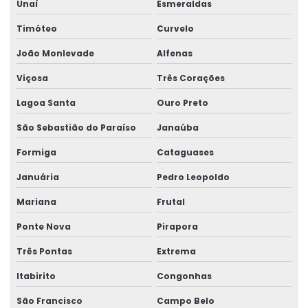
Montagem de talha elétrica
Unaí
Esmeraldas
Timóteo
Curvelo
Montagem Técnica De Sistemas De Elevação
João Monlevade
Alfenas
Motor elétrico para ponte rolante
Viçosa
Três Corações
Motor para ponte rolante
Lagoa Santa
Ouro Preto
Motor redutor para ponte rolante
São Sebastião do Paraíso
Janaúba
Movimentação de cargas laner
Formiga
Cataguases
Movimentação Horizontal Com Trole Elétrico
Januária
Pedro Leopoldo
Painel elétrico para ponte rolante
Mariana
Frutal
Painel elétrico para talha
Ponte Nova
Pirapora
Peças para ponte rolante
Três Pontas
Extrema
Peças para ponte rolante swf
Itabirito
Congonhas
Peças para pontes rolantes de qualquer marca
São Francisco
Campo Belo