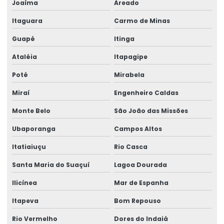
Joaíma
Areado
Venda de talha elétrica
Itaguara
Carmo de Minas
Venda de talha elétrica de grau alimentício
Guapé
Itinga
Venda de talha elétrica para usina hidrelétrica
Ataléia
Itapagipe
Poté
Mirabela
Miraí
Engenheiro Caldas
Monte Belo
São João das Missões
Ubaporanga
Campos Altos
Itatiaiuçu
Rio Casca
Santa Maria do Suaçuí
Lagoa Dourada
Ilicínea
Mar de Espanha
Itapeva
Bom Repouso
Rio Vermelho
Dores do Indaiá