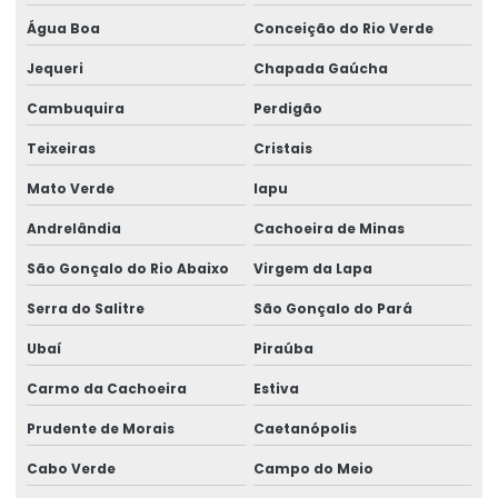
Água Boa
Conceição do Rio Verde
Jequeri
Chapada Gaúcha
Cambuquira
Perdigão
Teixeiras
Cristais
Mato Verde
Iapu
Andrelândia
Cachoeira de Minas
São Gonçalo do Rio Abaixo
Virgem da Lapa
Serra do Salitre
São Gonçalo do Pará
Ubaí
Piraúba
Carmo da Cachoeira
Estiva
Prudente de Morais
Caetanópolis
Cabo Verde
Campo do Meio