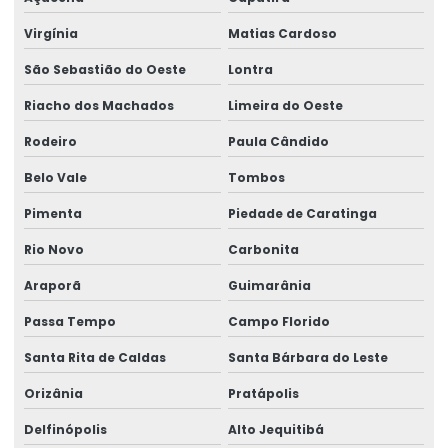
Virgínia
Matias Cardoso
São Sebastião do Oeste
Lontra
Riacho dos Machados
Limeira do Oeste
Rodeiro
Paula Cândido
Belo Vale
Tombos
Pimenta
Piedade de Caratinga
Rio Novo
Carbonita
Araporã
Guimarânia
Passa Tempo
Campo Florido
Santa Rita de Caldas
Santa Bárbara do Leste
Orizânia
Pratápolis
Delfinópolis
Alto Jequitibá