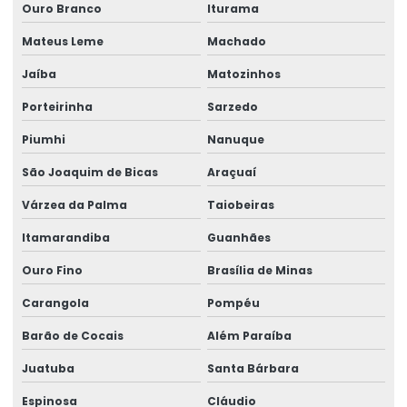
Reforma de caminho de rolamento
Ouro Branco
Iturama
Reforma De Equipamentos De Movimentação De Cargas
Mateus Leme
Machado
Jaíba
Matozinhos
Reforma De Talhas Elétricas
Porteirinha
Sarzedo
Reforma de ponte rolante
Piumhi
Nanuque
Reforma de ponte rolante em am
São Joaquim de Bicas
Araçuaí
Reforma de ponte rolante em pr
Várzea da Palma
Taiobeiras
Reforma de ponte rolante em rs
Itamarandiba
Guanhães
Reforma de ponte rolante em sc
Ouro Fino
Brasília de Minas
Reforma de ponte rolante em sp
Carangola
Pompéu
Reforma de talha elétrica
Barão de Cocais
Além Paraíba
Reforma de talha elétrica em am
Juatuba
Santa Bárbara
Reforma de talha elétrica em sc
Espinosa
Cláudio