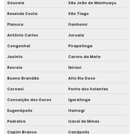
Gouveia
São João do Manhuaçu
Resende Costa
São Tiago
Planura
Itanhomi
Antônio Carlos
Juruaia
Congonhal
Pirapetinga
Jacinto
Carmo da Mata
Recreio
Ibiraci
Bueno Brandão
Alto Rio Doce
Coroaci
Ponto dos Volantes
Conceição dos Ouros
Igaratinga
Eugenópolis
Itamogi
Pedralva
Icaraí de Minas
Capim Branco
Canápolis