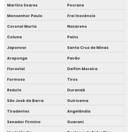
Martins Soares
Pocrane
Monsenhor Paulo
Frei Inocêncio
Coronel Murta
Nazareno
Coluna
Pains
Japonvar
Santa Cruz de Minas
Araponga
Pavão
Florestal
Delfim Moreira
Formoso
Tiros
Reduto
Durandé
São José da Barra
Guiricema
Tiradentes
Angelândia
Senador Firmino
Guarani