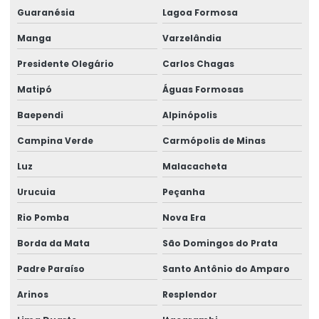
Talha Elétrica Para Içamento De Cargas
Guaranésia
Lagoa Formosa
Talha Elétrica Para Indústria Alimentícia
Manga
Varzelândia
Talha Elétrica Para Indústrias Diversas
Presidente Olegário
Carlos Chagas
Talha Elétrica Para Movimentação De Cargas
Matipó
Águas Formosas
Baependi
Alpinópolis
Talha elétrica para ponte rolante
Campina Verde
Carmópolis de Minas
Talha Elétrica Resistente A Corrosão Para Indústria
Luz
Malacacheta
Talha Fixa Aço Carbono
Urucuia
Peçanha
Talha Fixa Aço Carbono Aplicações Industriais
Rio Pomba
Nova Era
Talha Fixa Aço Carbono Preço
Borda da Mata
São Domingos do Prata
Talha Fixa Cinta Industrial
Padre Paraíso
Santo Antônio do Amparo
Talha Fixa De Cabo De Aço
Arinos
Resplendor
Talha Fixa Duplaviga Para Indústrias