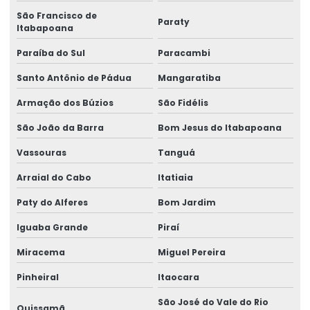
Inspeção De Pontes Rolantes Conforme Abnt
São Francisco de
Paraty
Instalação de barramento blindado
Itabapoana
Paraíba do Sul
Paracambi
Instalação De Pontes Rolantes Com Segurança
Santo Antônio de Pádua
Mangaratiba
Instalação de nr 12 em pontes rolantes
Armação dos Búzios
São Fidélis
Inversor de frequência para ponte rolante
São João da Barra
Bom Jesus do Itabapoana
Laudo de ponte rolante
Vassouras
Tanguá
Limitador de carga para ponte rolante
Arraial do Cabo
Itatiaia
Manutenção Corretiva De Pontes Rolantes
Paty do Alferes
Bom Jardim
Manutenção corretiva de ponte rolante em am
Iguaba Grande
Piraí
Manutenção corretiva de ponte rolante em sc
Miracema
Miguel Pereira
Manutenção corretiva em pontes rolantes
Pinheiral
Itaocara
Manutenção corretiva em talhas
São José do Vale do Rio
Quissamã