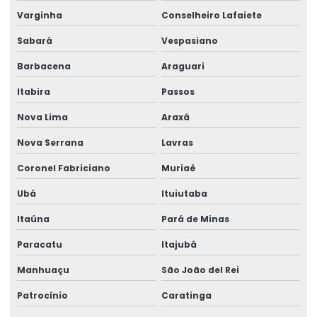
Varginha
Conselheiro Lafaiete
Manutenção preventiva de talha elétrica em rs
Sabará
Vespasiano
Manutenção preventiva de talha elétrica em sc
Barbacena
Araguari
Manutenção preventiva de talha elétrica em sp
Itabira
Passos
Manutenção preventiva em talhas elétricas
Nova Lima
Araxá
Modernização de ponte rolante
Nova Serrana
Lavras
Montagem de barramento blindado
Coronel Fabriciano
Muriaé
Montagem de caminho de rolamento
Ubá
Ituiutaba
Montagem De Equipamentos De Elevação
Itaúna
Pará de Minas
Montagem De Pontes Rolantes Seguras
Paracatu
Itajubá
Montagem e desmontagem de ponte rolante
Manhuaçu
São João del Rei
Montagem de ponte rolante
Patrocínio
Caratinga