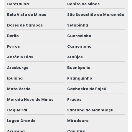
Centralina
Bonito de Minas
Bela Vista de Minas
São Sebastião do Maranhão
Dores de Campos
Setubinha
Berilo
Guaraciaba
Ferros
Carneirinho
Antônio Dias
Araújos
Arceburgo
Buenópolis
Ipuiúna
Piranguinho
Mata Verde
Cachoeira de Pajeú
Morada Nova de Minas
Prados
Coqueiral
Santana do Manhuaçu
Lagoa Grande
Miradouro
Açucena
Caputira