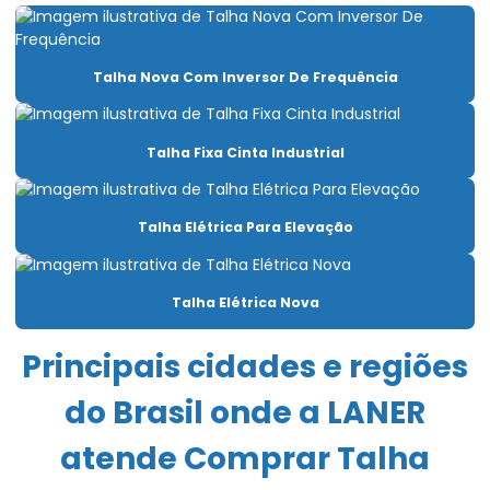
Caminho de rolamento para pontes rolantes
Capacitação Para Uso De Pontes Rolantes E Talhas
Talha Nova Com Inversor De Frequência
Carro Talha Duplaviga
Carro Talha Duplaviga Com Monitoramento De Carga
Talha Fixa Cinta Industrial
Carro Talha Duplaviga Eletrônico
Talha Elétrica Para Elevação
Carro Talha Motorizado Para Cargas Pesadas
Célula carga industrial
Talha Elétrica Nova
Célula de carga para ponte rolante
Principais cidades e regiões
Chave fim de curso para ponte rolante
do Brasil onde a LANER
Compra De Carro Talha Duplaviga Para Elevação
atende Comprar Talha
Comprar Talha Fixa Aço Carbono