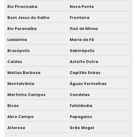
Treinamento De Operação Com Talhas Elétricas
Rio Piracicaba
Nova Ponte
Treinamento De Pontes Rolantes
Bom Jesus do Galho
Fronteira
Treinamento Em Segurança De Elevadores
Rio Paranaíba
Itaú de Minas
Treinamento para operadores de ponte rolante
Ladainha
Maria da Fé
Treinamento de ponte rolante
Brazópolis
Sabinópolis
Caldas
Astolfo Dutra
Trilhos para pontes rolantes
Matias Barbosa
Capitão Enéas
Trilhos de rolamento para pontes rolantes
Montalvânia
Águas Vermelhas
Trole Elétrico
Martinho Campos
Candeias
Trole Elétrico Para Produção E Montagem
Bicas
Felixlândia
Trole Motorizado Para Talha
Abre Campo
Papagaios
Venda de peças para pontes rolantes
Alterosa
Grão Mogol
Venda de talha cabo de aço