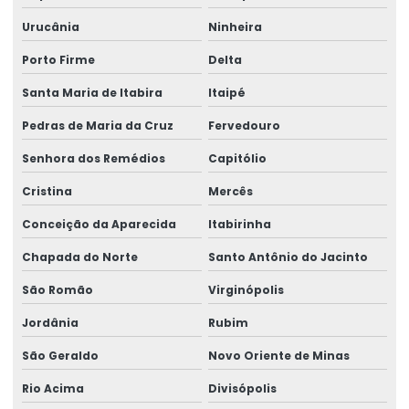
Urucânia
Ninheira
Porto Firme
Delta
Santa Maria de Itabira
Itaipé
Pedras de Maria da Cruz
Fervedouro
Senhora dos Remédios
Capitólio
Cristina
Mercês
Conceição da Aparecida
Itabirinha
Chapada do Norte
Santo Antônio do Jacinto
São Romão
Virginópolis
Jordânia
Rubim
São Geraldo
Novo Oriente de Minas
Rio Acima
Divisópolis