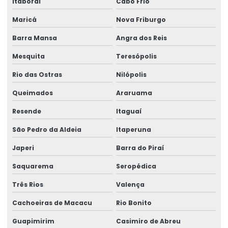
Itaboraí
Cabo Frio
Equipamento Para Elevação De Cargas Até 250 Toneladas
Maricá
Nova Friburgo
Equipamentos swf krantechnik brasil
Barra Mansa
Angra dos Reis
Especialista Em Manutenção De Cargas
Mesquita
Teresópolis
Esteira porta cabo para ponte rolante
Rio das Ostras
Nilópolis
Fabricação de caminho de rolamento
Queimados
Araruama
Fornecedores de cabo de aço
Resende
Itaguaí
Fornecedores de talha elétrica
São Pedro da Aldeia
Itaperuna
Japeri
Barra do Piraí
Freio para ponte rolante multimarcas
Saquarema
Seropédica
Gancho para ponte rolante
Três Rios
Valença
Importadora de equipamento swf
Cachoeiras de Macacu
Rio Bonito
Importadora de peças ponte rolante multimarcas
Guapimirim
Casimiro de Abreu