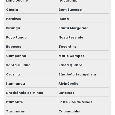
Lima Duarte
Itacarambi
Talha Fixa Para Cargas Extrema
Cássia
Bom Sucesso
Talha Fixa Para Indústria Pesada
Perdizes
Ipaba
Talha Fixa Para Projetos De Engenharia Pesada
Piranga
Santa Margarida
Talha Motorizada Para Pontes Rolantes Duplaviga
Poço Fundo
Nova Resende
Raposos
Tocantins
Talha Nova Com Inversor De Frequência
Campanha
Mário Campos
Talha Para Ambientes Com Restrição De Altura
Santa Juliana
Passa Quatro
Talha Univiga Com Monitoramento
Cruzília
São João Evangelista
Talhas elétricas de cabo de aço
Itanhandu
Alvinópolis
Talhas elétricas de cabo de aço swf
Brasilândia de Minas
Botelhos
Talhas elétricas de corrente swf
Itamonte
Entre Rios de Minas
Topografia caminho de rolamento
Tarumirim
Capinópolis