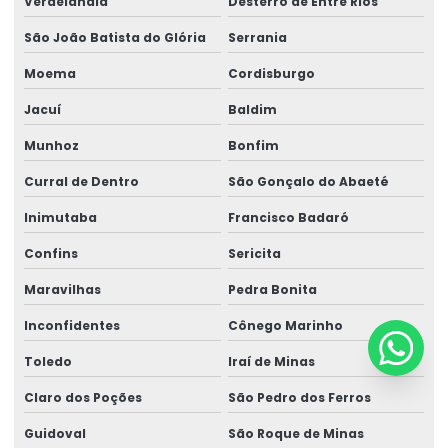
Verdelândia
Desterro de Entre Rios
São João Batista do Glória
Serrania
Moema
Cordisburgo
Jacuí
Baldim
Munhoz
Bonfim
Curral de Dentro
São Gonçalo do Abaeté
Inimutaba
Francisco Badaró
Confins
Sericita
Maravilhas
Pedra Bonita
Inconfidentes
Cônego Marinho
Toledo
Iraí de Minas
Claro dos Poções
São Pedro dos Ferros
Guidoval
São Roque de Minas