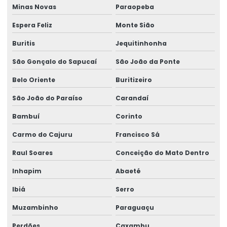
Talha De Cabo De Aço Eletrônica
Minas Novas
Paraopeba
Talha De Cinta Aço Carbono
Espera Feliz
Monte Sião
Talha De Cinta Elétrica Aço Carbono Versátil
Buritis
Jequitinhonha
São Gonçalo do Sapucaí
São João da Ponte
Talha Elétrica
Belo Oriente
Buritizeiro
Talha Elétrica 125 Kg A 5 Toneladas
São João do Paraíso
Carandaí
Talha Elétrica Aço Carbono
Bambuí
Corinto
Talha Elétrica Aço Inox
Carmo do Cajuru
Francisco Sá
Talha Elétrica Aço Inox Para Setores Críticos
Raul Soares
Conceição do Mato Dentro
Talha Elétrica Aço Inoxidável
Inhapim
Abaeté
Talha Elétrica Baixa Altura
Ibiá
Serro
Talha Elétrica Cabo De Aço
Muzambinho
Paraguaçu
Talha Elétrica Capacidade 5 Toneladas
Perdões
Caxambu