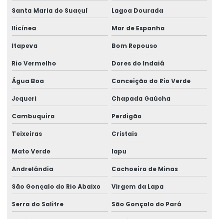
Santa Maria do Suaçuí
Lagoa Dourada
Ilicínea
Mar de Espanha
Itapeva
Bom Repouso
Rio Vermelho
Dores do Indaiá
Água Boa
Conceição do Rio Verde
Jequeri
Chapada Gaúcha
Cambuquira
Perdigão
Teixeiras
Cristais
Mato Verde
Iapu
Andrelândia
Cachoeira de Minas
São Gonçalo do Rio Abaixo
Virgem da Lapa
Serra do Salitre
São Gonçalo do Pará