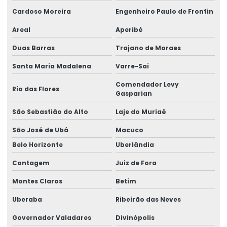
Cardoso Moreira
Engenheiro Paulo de Frontin
Manutenção preventiva ponte rolante curitiba
Areal
Aperibé
Manutenção preventiva ponte rolante itajaí
Duas Barras
Trajano de Moraes
Manutenção preventiva ponte rolante jaraguá do sul
Santa Maria Madalena
Varre-Sai
Manutenção preventiva ponte rolante joinville
Comendador Levy
Rio das Flores
Manutenção preventiva de ponte rolante em mg
Gasparian
Manutenção preventiva de ponte rolante em pr
São Sebastião do Alto
Laje do Muriaé
São José de Ubá
Macuco
Manutenção preventiva ponte rolante rio do sul
Belo Horizonte
Uberlândia
Manutenção preventiva de ponte rolante em rs
Contagem
Juiz de Fora
Manutenção preventiva ponte rolante são josé dos pinhais
Montes Claros
Betim
Manutenção preventiva de ponte rolante em sc
Uberaba
Ribeirão das Neves
Manutenção preventiva de ponte rolante em sp
Governador Valadares
Divinópolis