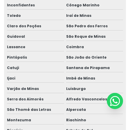
Inconfidentes
Cônego Marinho
Toledo
Iraí de Minas
Claro dos Poções
São Pedro dos Ferros
Guidoval
São Roque de Minas
Lassance
Coimbra
Pintópolis
São João do Oriente
Catuji
Santana de Pirapama
Ijaci
Imbé de Minas
Varjão de Minas
Luisburgo
Serra dos Aimorés
Alfredo Vasconcelos
São Thomé das Letras
Alpercata
Montezuma
Riachinho