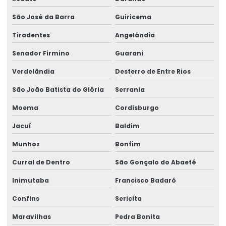
São José da Barra
Guiricema
Tiradentes
Angelândia
Senador Firmino
Guarani
Verdelândia
Desterro de Entre Rios
São João Batista do Glória
Serrania
Moema
Cordisburgo
Jacuí
Baldim
Munhoz
Bonfim
Curral de Dentro
São Gonçalo do Abaeté
Inimutaba
Francisco Badaró
Confins
Sericita
Maravilhas
Pedra Bonita