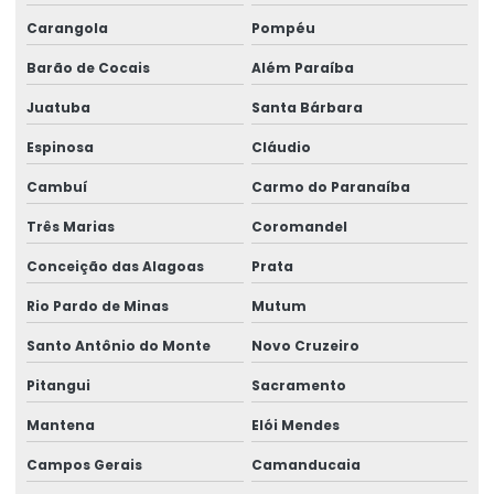
Reforma de ponte rolante em sp
Carangola
Pompéu
Reforma de talha elétrica
Barão de Cocais
Além Paraíba
Reforma de talha elétrica em am
Juatuba
Santa Bárbara
Reforma de talha elétrica em sc
Espinosa
Cláudio
Representação swf krantechnik brasil
Cambuí
Carmo do Paranaíba
Retrofit de pontes rolantes
Três Marias
Coromandel
Conceição das Alagoas
Prata
Sensor anti colisão ponte rolante
Rio Pardo de Minas
Mutum
Serviço De Manutenção Preventiva
Santo Antônio do Monte
Novo Cruzeiro
Serviço De Montagem De Elevadores De Carga
Pitangui
Sacramento
Serviço De Reforma De Pontes Rolantes
Mantena
Elói Mendes
Serviços Especializados Em Reforma De Pontes Rolantes
Campos Gerais
Camanducaia
Sinalizador áudio visual