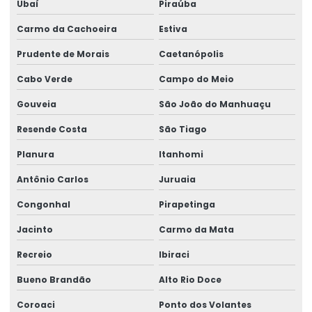
Ubaí
Piraúba
Carmo da Cachoeira
Estiva
Prudente de Morais
Caetanópolis
Cabo Verde
Campo do Meio
Gouveia
São João do Manhuaçu
Resende Costa
São Tiago
Planura
Itanhomi
Antônio Carlos
Juruaia
Congonhal
Pirapetinga
Jacinto
Carmo da Mata
Recreio
Ibiraci
Bueno Brandão
Alto Rio Doce
Coroaci
Ponto dos Volantes