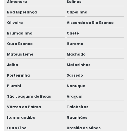
Almenara
Salinas
Projetos especiais em pontes rolantes
Boa Esperança
Capelinha
Projetos especiais em talhas elétricas
Oliveira
Visconde do Rio Branco
Radio controle para ponte rolante
Brumadinho
Caeté
Reforma de caminho de rolamento
Ouro Branco
Iturama
Reforma De Equipamentos De Movimentação De Cargas
Mateus Leme
Machado
Jaíba
Matozinhos
Reforma De Talhas Elétricas
Porteirinha
Sarzedo
Reforma de ponte rolante
Piumhi
Nanuque
Reforma de ponte rolante em am
São Joaquim de Bicas
Araçuaí
Reforma de ponte rolante em pr
Várzea da Palma
Taiobeiras
Reforma de ponte rolante em rs
Itamarandiba
Guanhães
Reforma de ponte rolante em sc
Ouro Fino
Brasília de Minas