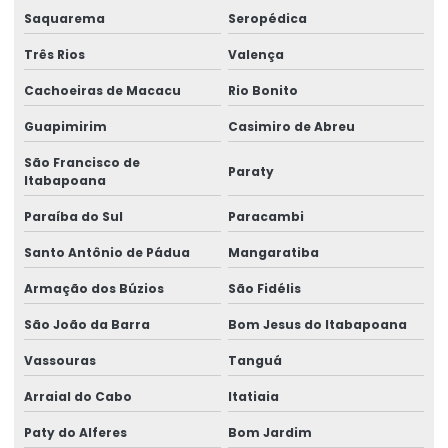
Saquarema
Seropédica
Gancho para ponte rolante
Três Rios
Valença
Importadora de equipamento swf
Cachoeiras de Macacu
Rio Bonito
Importadora de peças ponte rolante multimarcas
Guapimirim
Casimiro de Abreu
Inspeção De Pontes Rolantes Conforme Abnt
São Francisco de
Paraty
Instalação de barramento blindado
Itabapoana
Paraíba do Sul
Paracambi
Instalação De Pontes Rolantes Com Segurança
Santo Antônio de Pádua
Mangaratiba
Instalação de nr 12 em pontes rolantes
Armação dos Búzios
São Fidélis
Inversor de frequência para ponte rolante
São João da Barra
Bom Jesus do Itabapoana
Laudo de ponte rolante
Vassouras
Tanguá
Limitador de carga para ponte rolante
Arraial do Cabo
Itatiaia
Manutenção Corretiva De Pontes Rolantes
Paty do Alferes
Bom Jardim