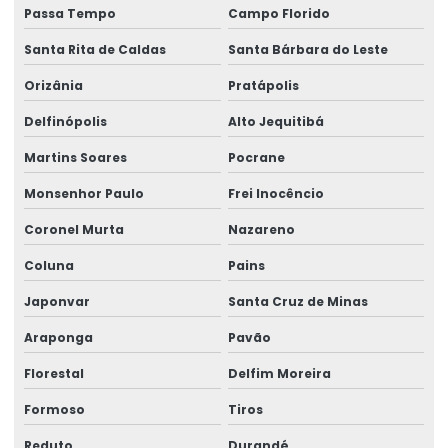
Passa Tempo
Campo Florido
Santa Rita de Caldas
Santa Bárbara do Leste
Orizânia
Pratápolis
Delfinópolis
Alto Jequitibá
Martins Soares
Pocrane
Monsenhor Paulo
Frei Inocêncio
Coronel Murta
Nazareno
Coluna
Pains
Japonvar
Santa Cruz de Minas
Araponga
Pavão
Florestal
Delfim Moreira
Formoso
Tiros
Reduto
Durandé