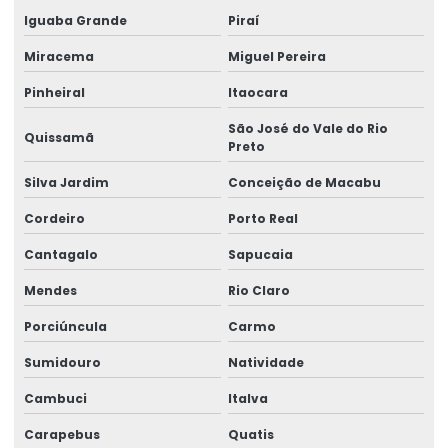
Manutenção corretiva de ponte rolante em am
Iguaba Grande
Piraí
Manutenção corretiva de ponte rolante em sc
Miracema
Miguel Pereira
Manutenção corretiva em pontes rolantes
Pinheiral
Itaocara
Manutenção corretiva em talhas
São José do Vale do Rio
Quissamã
Preto
Manutenção De Pontes Rolantes
Silva Jardim
Conceição de Macabu
Manutenção ponte rolante
Cordeiro
Porto Real
Manutenção ponte rolante rio de janeiro
Cantagalo
Sapucaia
Manutenção ponte rolante santa catarina
Mendes
Rio Claro
Manutenção ponte rolante swf
Porciúncula
Carmo
Manutenção preventiva de ponte rolante em am
Sumidouro
Natividade
Manutenção preventiva ponte rolante araquari
Cambuci
Italva
Manutenção preventiva ponte rolante caxias do sul
Carapebus
Quatis