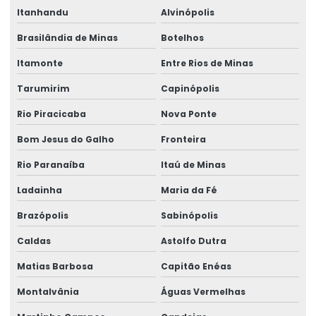
Itanhandu
Alvinópolis
Talhas elétricas de cabo de aço swf
Brasilândia de Minas
Botelhos
Talhas elétricas de corrente swf
Itamonte
Entre Rios de Minas
Topografia caminho de rolamento
Tarumirim
Capinópolis
Treinamento De Operação Com Talhas Elétricas
Rio Piracicaba
Nova Ponte
Treinamento De Pontes Rolantes
Bom Jesus do Galho
Fronteira
Treinamento Em Segurança De Elevadores
Rio Paranaíba
Itaú de Minas
Treinamento para operadores de ponte rolante
Ladainha
Maria da Fé
Treinamento de ponte rolante
Brazópolis
Sabinópolis
Caldas
Astolfo Dutra
Trilhos para pontes rolantes
Matias Barbosa
Capitão Enéas
Trilhos de rolamento para pontes rolantes
Montalvânia
Águas Vermelhas
Trole Elétrico