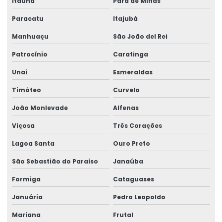
Itaúna
Pará de Minas
Montagem De Pontes Rolantes Seguras
Paracatu
Itajubá
Montagem e desmontagem de ponte rolante
Manhuaçu
São João del Rei
Montagem de ponte rolante
Patrocínio
Caratinga
Montagem de talha elétrica
Unaí
Esmeraldas
Timóteo
Curvelo
Montagem Técnica De Sistemas De Elevação
João Monlevade
Alfenas
Motor elétrico para ponte rolante
Viçosa
Três Corações
Motor para ponte rolante
Lagoa Santa
Ouro Preto
Motor redutor para ponte rolante
São Sebastião do Paraíso
Janaúba
Movimentação de cargas laner
Formiga
Cataguases
Movimentação Horizontal Com Trole Elétrico
Januária
Pedro Leopoldo
Painel elétrico para ponte rolante
Mariana
Frutal