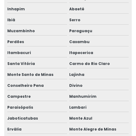
Talha Elétrica Aço Inoxidável
Inhapim
Abaeté
Talha Elétrica Baixa Altura
Ibiá
Serro
Talha Elétrica Cabo De Aço
Muzambinho
Paraguaçu
Talha Elétrica Capacidade 5 Toneladas
Perdões
Caxambu
Talha Elétrica Com Capacidade Até 5 Toneladas
Itambacuri
Itapecerica
Talha Elétrica Com Controle Inteligente
Santa Vitória
Carmo do Rio Claro
Talha Elétrica Com Inversor De Frequência
Monte Santo de Minas
Lajinha
Conselheiro Pena
Divino
Talha Elétrica Com Trole Incorporado
Campestre
Manhumirim
Talha Elétrica Compacta Para Indústria
Paraisópolis
Lambari
Talha elétrica de corrente
Jaboticatubas
Monte Azul
Talha Elétrica Fixa Com Monitoramento
Ervália
Monte Alegre de Minas
Talha Elétrica Industrial