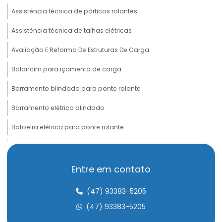
Assistência técnica de pórticos rolantes
Assistência técnica de talhas elétricas
Avaliação E Reforma De Estruturas De Carga
Balancim para içamento de carga
Barramento blindado para ponte rolante
Barramento elétrico blindado
Botoeira elétrica para ponte rolante
Cabeceira para ponte rolante
Cabo de aço compactado de alta performance
Entre em contato
Cabo de aço para elevação de carga
(47) 93383-5205
Cabo de aço para elevadores
(47) 93383-5205