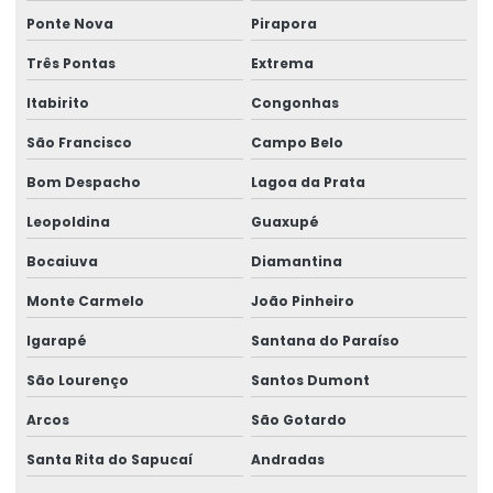
Painel elétrico para talha
Ponte Nova
Pirapora
Peças para ponte rolante
Três Pontas
Extrema
Peças para ponte rolante swf
Itabirito
Congonhas
Peças para pontes rolantes de qualquer marca
São Francisco
Campo Belo
Peças de reposição para pontes rolantes
Bom Despacho
Lagoa da Prata
Leopoldina
Guaxupé
Peças de reposição para talhas
Bocaiuva
Diamantina
Peças sobressalentes multimarcas
Monte Carmelo
João Pinheiro
Peças sobressalentes para pontes rolantes
Igarapé
Santana do Paraíso
Peças para talha elétrica
São Lourenço
Santos Dumont
Ponte rolante fabricante
Arcos
São Gotardo
Pontes rolante swf
Santa Rita do Sapucaí
Andradas
Pontes rolante e talhas para ambientes perigosos