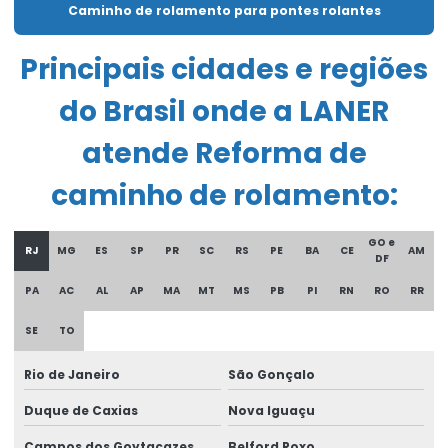
Caminho de rolamento para pontes rolantes
Chave fim de curso para ponte rolante
Principais cidades e regiões
Compra De Carro Talha Duplaviga Para Elevação
do Brasil onde a LANER
Comprar Talha Fixa Aço Carbono
Comprar Talha Nova Para Elevação Industrial
atende Reforma de
Controle remoto para ponte rolante
caminho de rolamento:
Corrente Para Talha Elétrica Até 9 Metros
GO e
RJ
MG
ES
SP
PR
SC
RS
PE
BA
CE
AM
Cortina de cabo ponte rolante
DF
PA
AC
AL
AP
MA
MT
MS
PB
PI
RN
RO
RR
Curso De Reciclagem Para Operadores De Talhas
SE
TO
Discos de freios ponte rolante multimarcas
Distribuidor autorizado swf krantechnik brasil
Rio de Janeiro
São Gonçalo
Duque de Caxias
Nova Iguaçu
Empresa especializada em manutenção de ponte rolante
Campos dos Goytacazes
Belford Roxo