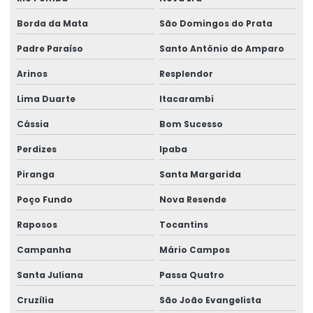
Talha Fixa Aço Carbono Preço
Borda da Mata
São Domingos do Prata
Talha Fixa Cinta Industrial
Padre Paraíso
Santo Antônio do Amparo
Talha Fixa De Cabo De Aço
Arinos
Resplendor
Talha Fixa Duplaviga Para Indústrias
Lima Duarte
Itacarambi
Talha Fixa Para Cargas Extrema
Cássia
Bom Sucesso
Talha Fixa Para Indústria Pesada
Perdizes
Ipaba
Talha Fixa Para Projetos De Engenharia Pesada
Piranga
Santa Margarida
Talha Motorizada Para Pontes Rolantes Duplaviga
Poço Fundo
Nova Resende
Raposos
Tocantins
Talha Nova Com Inversor De Frequência
Campanha
Mário Campos
Talha Para Ambientes Com Restrição De Altura
Santa Juliana
Passa Quatro
Talha Univiga Com Monitoramento
Cruzília
São João Evangelista
Talhas elétricas de cabo de aço