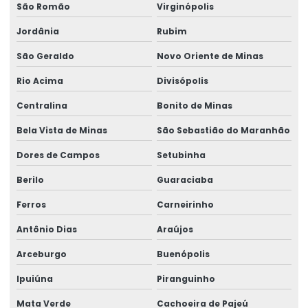
São Romão
Virginópolis
Jordânia
Rubim
São Geraldo
Novo Oriente de Minas
Rio Acima
Divisópolis
Centralina
Bonito de Minas
Bela Vista de Minas
São Sebastião do Maranhão
Dores de Campos
Setubinha
Berilo
Guaraciaba
Ferros
Carneirinho
Antônio Dias
Araújos
Arceburgo
Buenópolis
Ipuiúna
Piranguinho
Mata Verde
Cachoeira de Pajeú