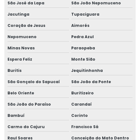
São José da Lapa
São João Nepomuceno
Sistema De Içamento Com Trole Motorizado
Jacutinga
Tupaciguara
Sistema festoon para pontes rolantes
Coração de Jesus
Aimorés
Talha De Cabo Aço Com Monitoramento
Nepomuceno
Pedra Azul
Talha De Cabo De Aço Eletrônica
Minas Novas
Paraopeba
Talha De Cinta Aço Carbono
Espera Feliz
Monte Sião
Talha De Cinta Elétrica Aço Carbono Versátil
Buritis
Jequitinhonha
São Gonçalo do Sapucaí
São João da Ponte
Talha Elétrica
Belo Oriente
Buritizeiro
Talha Elétrica 125 Kg A 5 Toneladas
São João do Paraíso
Carandaí
Talha Elétrica Aço Carbono
Bambuí
Corinto
Talha Elétrica Aço Inox
Carmo do Cajuru
Francisco Sá
Talha Elétrica Aço Inox Para Setores Críticos
Raul Soares
Conceição do Mato Dentro