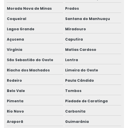
Morada Nova de Minas
Prados
Coqueiral
Santana do Manhuaçu
Lagoa Grande
Miradouro
Açucena
Caputira
Virgínia
Matias Cardoso
São Sebastião do Oeste
Lontra
Riacho dos Machados
Limeira do Oeste
Rodeiro
Paula Cândido
Belo Vale
Tombos
Pimenta
Piedade de Caratinga
Rio Novo
Carbonita
Araporã
Guimarânia