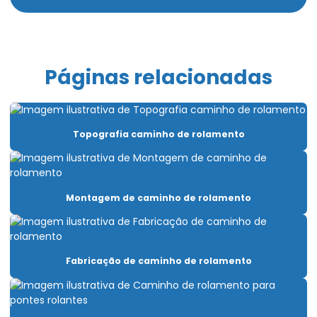
Cabo de aço para içamento de carga
Cabo de aço para movimentação de carga
Cabo de aço para ponte rolante
Páginas relacionadas
Cabo de aço para talha elétrica
Caminho de rolamento para pontes rolantes
Topografia caminho de rolamento
Capacitação Para Uso De Pontes Rolantes E Talhas
Carro Talha Duplaviga
Carro Talha Duplaviga Com Monitoramento De Carga
Montagem de caminho de rolamento
Carro Talha Duplaviga Eletrônico
Carro Talha Motorizado Para Cargas Pesadas
Fabricação de caminho de rolamento
Célula carga industrial
Célula de carga para ponte rolante