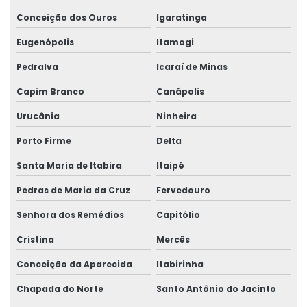
Conceição dos Ouros
Igaratinga
Eugenópolis
Itamogi
Pedralva
Icaraí de Minas
Capim Branco
Canápolis
Urucânia
Ninheira
Porto Firme
Delta
Santa Maria de Itabira
Itaipé
Pedras de Maria da Cruz
Fervedouro
Senhora dos Remédios
Capitólio
Cristina
Mercês
Conceição da Aparecida
Itabirinha
Chapada do Norte
Santo Antônio do Jacinto