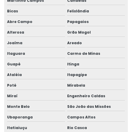
Martinho Campos
Candeias
Trole Elétrico Para Produção E Montagem
Bicas
Felixlândia
Trole Motorizado Para Talha
Abre Campo
Papagaios
Venda de peças para pontes rolantes
Alterosa
Grão Mogol
Venda de talha cabo de aço
Joaíma
Areado
Venda de talha elétrica
Itaguara
Carmo de Minas
Venda de talha elétrica de grau alimentício
Guapé
Itinga
Venda de talha elétrica para usina hidrelétrica
Ataléia
Itapagipe
Poté
Mirabela
Miraí
Engenheiro Caldas
Monte Belo
São João das Missões
Ubaporanga
Campos Altos
Itatiaiuçu
Rio Casca