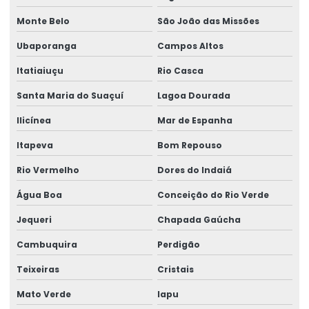
Monte Belo
São João das Missões
Ubaporanga
Campos Altos
Itatiaiuçu
Rio Casca
Santa Maria do Suaçuí
Lagoa Dourada
Ilicínea
Mar de Espanha
Itapeva
Bom Repouso
Rio Vermelho
Dores do Indaiá
Água Boa
Conceição do Rio Verde
Jequeri
Chapada Gaúcha
Cambuquira
Perdigão
Teixeiras
Cristais
Mato Verde
Iapu