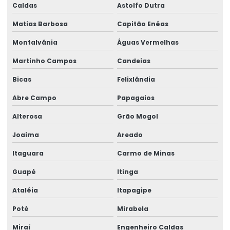
Caldas
Astolfo Dutra
Trilhos para pontes rolantes
Matias Barbosa
Capitão Enéas
Trilhos de rolamento para pontes rolantes
Montalvânia
Águas Vermelhas
Trole Elétrico
Martinho Campos
Candeias
Trole Elétrico Para Produção E Montagem
Bicas
Felixlândia
Trole Motorizado Para Talha
Abre Campo
Papagaios
Venda de peças para pontes rolantes
Alterosa
Grão Mogol
Venda de talha cabo de aço
Joaíma
Areado
Venda de talha elétrica
Itaguara
Carmo de Minas
Venda de talha elétrica de grau alimentício
Guapé
Itinga
Venda de talha elétrica para usina hidrelétrica
Ataléia
Itapagipe
Poté
Mirabela
Miraí
Engenheiro Caldas