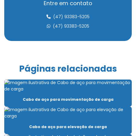
Cabo de aço compactado de alta performance
Entre em contato
Cabo de aço para elevação de carga
(47) 93383-5205
Cabo de aço para elevadores
(47) 93383-5205
Cabo de aço para içamento de carga
Cabo de aço para movimentação de carga
Cabo de aço para ponte rolante
Páginas relacionadas
Cabo de aço para talha elétrica
Caminho de rolamento para pontes rolantes
Capacitação Para Uso De Pontes Rolantes E Talhas
Cabo de aço para movimentação de carga
Carro Talha Duplaviga
Carro Talha Duplaviga Com Monitoramento De Carga
Cabo de aço para elevação de carga
Carro Talha Duplaviga Eletrônico