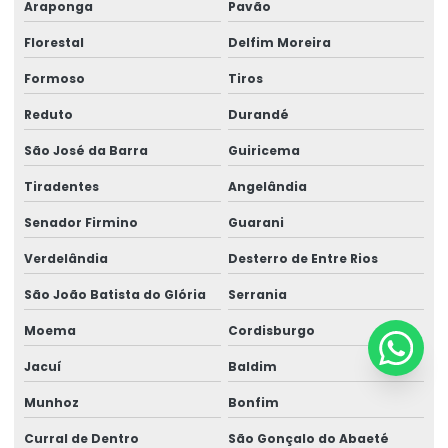
Araponga
Pavão
Florestal
Delfim Moreira
Formoso
Tiros
Reduto
Durandé
São José da Barra
Guiricema
Tiradentes
Angelândia
Senador Firmino
Guarani
Verdelândia
Desterro de Entre Rios
São João Batista do Glória
Serrania
Moema
Cordisburgo
Jacuí
Baldim
Munhoz
Bonfim
Curral de Dentro
São Gonçalo do Abaeté