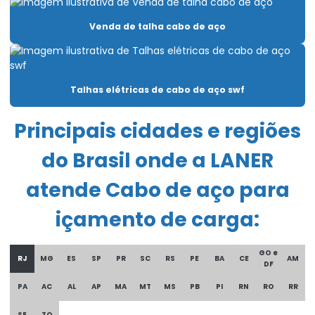
Carro Talha Motorizado Para Cargas Pesadas
Venda de talha cabo de aço
Célula carga industrial
Célula de carga para ponte rolante
Talhas elétricas de cabo de aço swf
Chave fim de curso para ponte rolante
Principais cidades e regiões
Compra De Carro Talha Duplaviga Para Elevação
do Brasil onde a LANER
Comprar Talha Fixa Aço Carbono
Comprar Talha Nova Para Elevação Industrial
atende Cabo de aço para
Controle remoto para ponte rolante
içamento de carga:
Corrente Para Talha Elétrica Até 9 Metros
GO e
RJ
MG
ES
SP
PR
SC
RS
PE
BA
CE
AM
Cortina de cabo ponte rolante
DF
PA
AC
AL
AP
MA
MT
MS
PB
PI
RN
RO
RR
Curso De Reciclagem Para Operadores De Talhas
SE
TO