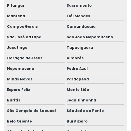
Pitangui
Sacramento
Serviço De Reforma De Pontes Rolantes
Mantena
Elói Mendes
Serviços Especializados Em Reforma De Pontes Rolantes
Campos Gerais
Camanducaia
Sinalizador áudio visual
São José da Lapa
São João Nepomuceno
Sistema De Içamento Com Trole Motorizado
Jacutinga
Tupaciguara
Sistema festoon para pontes rolantes
Coração de Jesus
Aimorés
Talha De Cabo Aço Com Monitoramento
Nepomuceno
Pedra Azul
Talha De Cabo De Aço Eletrônica
Minas Novas
Paraopeba
Talha De Cinta Aço Carbono
Espera Feliz
Monte Sião
Talha De Cinta Elétrica Aço Carbono Versátil
Buritis
Jequitinhonha
São Gonçalo do Sapucaí
São João da Ponte
Talha Elétrica
Belo Oriente
Buritizeiro
Talha Elétrica 125 Kg A 5 Toneladas