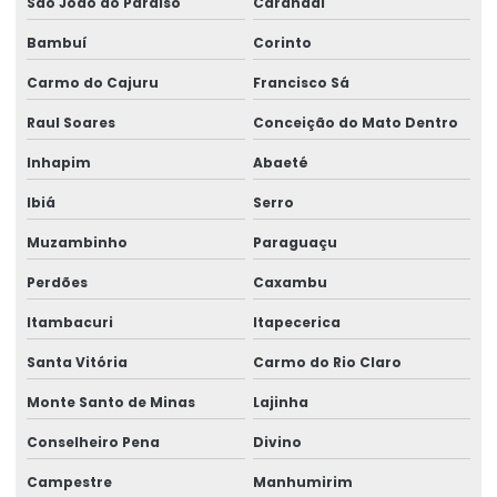
São João do Paraíso
Carandaí
Talha Elétrica Aço Carbono
Bambuí
Corinto
Talha Elétrica Aço Inox
Carmo do Cajuru
Francisco Sá
Talha Elétrica Aço Inox Para Setores Críticos
Raul Soares
Conceição do Mato Dentro
Talha Elétrica Aço Inoxidável
Inhapim
Abaeté
Talha Elétrica Baixa Altura
Ibiá
Serro
Talha Elétrica Cabo De Aço
Muzambinho
Paraguaçu
Talha Elétrica Capacidade 5 Toneladas
Perdões
Caxambu
Talha Elétrica Com Capacidade Até 5 Toneladas
Itambacuri
Itapecerica
Talha Elétrica Com Controle Inteligente
Santa Vitória
Carmo do Rio Claro
Talha Elétrica Com Inversor De Frequência
Monte Santo de Minas
Lajinha
Conselheiro Pena
Divino
Talha Elétrica Com Trole Incorporado
Campestre
Manhumirim
Talha Elétrica Compacta Para Indústria