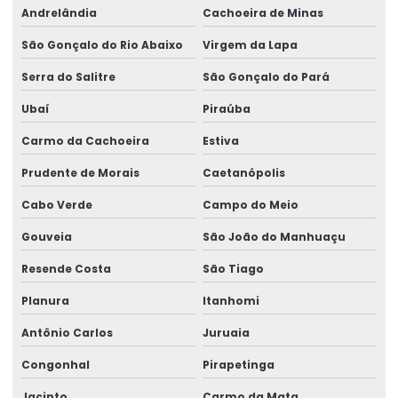
Andrelândia
Cachoeira de Minas
São Gonçalo do Rio Abaixo
Virgem da Lapa
Serra do Salitre
São Gonçalo do Pará
Ubaí
Piraúba
Carmo da Cachoeira
Estiva
Prudente de Morais
Caetanópolis
Cabo Verde
Campo do Meio
Gouveia
São João do Manhuaçu
Resende Costa
São Tiago
Planura
Itanhomi
Antônio Carlos
Juruaia
Congonhal
Pirapetinga
Jacinto
Carmo da Mata