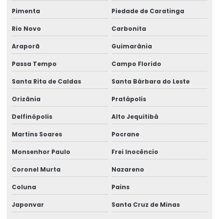
Pimenta
Piedade de Caratinga
Rio Novo
Carbonita
Araporã
Guimarânia
Passa Tempo
Campo Florido
Santa Rita de Caldas
Santa Bárbara do Leste
Orizânia
Pratápolis
Delfinópolis
Alto Jequitibá
Martins Soares
Pocrane
Monsenhor Paulo
Frei Inocêncio
Coronel Murta
Nazareno
Coluna
Pains
Japonvar
Santa Cruz de Minas