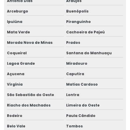
Antônio Dias
Araújos
Arceburgo
Buenópolis
Ipuiúna
Piranguinho
Mata Verde
Cachoeira de Pajeú
Morada Nova de Minas
Prados
Coqueiral
Santana do Manhuaçu
Lagoa Grande
Miradouro
Açucena
Caputira
Virgínia
Matias Cardoso
São Sebastião do Oeste
Lontra
Riacho dos Machados
Limeira do Oeste
Rodeiro
Paula Cândido
Belo Vale
Tombos