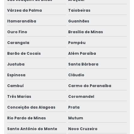
Reforma de ponte rolante em pr
Várzea da Palma
Taiobeiras
Reforma de ponte rolante em rs
Itamarandiba
Guanhães
Reforma de ponte rolante em sc
Ouro Fino
Brasília de Minas
Reforma de ponte rolante em sp
Carangola
Pompéu
Reforma de talha elétrica
Barão de Cocais
Além Paraíba
Reforma de talha elétrica em am
Juatuba
Santa Bárbara
Reforma de talha elétrica em sc
Espinosa
Cláudio
Representação swf krantechnik brasil
Cambuí
Carmo do Paranaíba
Retrofit de pontes rolantes
Três Marias
Coromandel
Conceição das Alagoas
Prata
Sensor anti colisão ponte rolante
Rio Pardo de Minas
Mutum
Serviço De Manutenção Preventiva
Santo Antônio do Monte
Novo Cruzeiro
Serviço De Montagem De Elevadores De Carga