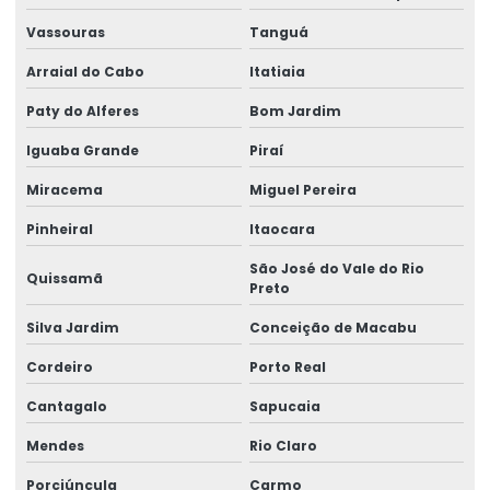
Laudo de ponte rolante
Vassouras
Tanguá
Limitador de carga para ponte rolante
Arraial do Cabo
Itatiaia
Manutenção Corretiva De Pontes Rolantes
Paty do Alferes
Bom Jardim
Manutenção corretiva de ponte rolante em am
Iguaba Grande
Piraí
Manutenção corretiva de ponte rolante em sc
Miracema
Miguel Pereira
Manutenção corretiva em pontes rolantes
Pinheiral
Itaocara
Manutenção corretiva em talhas
São José do Vale do Rio
Quissamã
Preto
Manutenção De Pontes Rolantes
Silva Jardim
Conceição de Macabu
Manutenção ponte rolante
Cordeiro
Porto Real
Manutenção ponte rolante rio de janeiro
Cantagalo
Sapucaia
Manutenção ponte rolante santa catarina
Mendes
Rio Claro
Manutenção ponte rolante swf
Porciúncula
Carmo