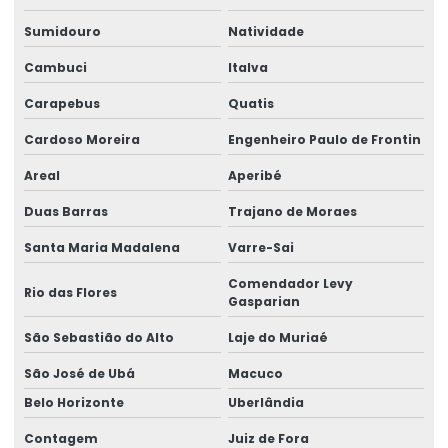
Manutenção preventiva de ponte rolante em am
Sumidouro
Natividade
Manutenção preventiva ponte rolante araquari
Cambuci
Italva
Manutenção preventiva ponte rolante caxias do sul
Carapebus
Quatis
Cardoso Moreira
Engenheiro Paulo de Frontin
Manutenção preventiva ponte rolante curitiba
Areal
Aperibé
Manutenção preventiva ponte rolante itajaí
Duas Barras
Trajano de Moraes
Manutenção preventiva ponte rolante jaraguá do sul
Santa Maria Madalena
Varre-Sai
Manutenção preventiva ponte rolante joinville
Comendador Levy
Rio das Flores
Manutenção preventiva de ponte rolante em mg
Gasparian
Manutenção preventiva de ponte rolante em pr
São Sebastião do Alto
Laje do Muriaé
São José de Ubá
Macuco
Manutenção preventiva ponte rolante rio do sul
Belo Horizonte
Uberlândia
Manutenção preventiva de ponte rolante em rs
Contagem
Juiz de Fora