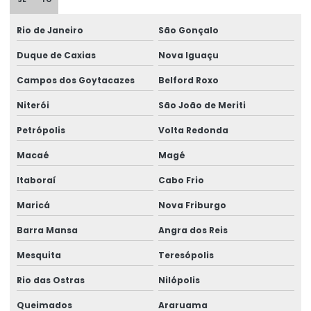
Discos de freios ponte rolante multimarcas
Distribuidor autorizado swf krantechnik brasil
Rio de Janeiro
São Gonçalo
Duque de Caxias
Nova Iguaçu
Empresa especializada em manutenção de ponte rolante
Campos dos Goytacazes
Belford Roxo
Empresa de ponte rolante
Niterói
São João de Meriti
Empresa de talha elétrica
Petrópolis
Volta Redonda
Empresas de barramento blindado
Macaé
Magé
Empresas de manutenção em ponte rolante
Itaboraí
Cabo Frio
Equipamento Para Elevação De Cargas Até 250 Toneladas
Maricá
Nova Friburgo
Equipamentos swf krantechnik brasil
Barra Mansa
Angra dos Reis
Especialista Em Manutenção De Cargas
Mesquita
Teresópolis
Esteira porta cabo para ponte rolante
Rio das Ostras
Nilópolis
Fabricação de caminho de rolamento
Queimados
Araruama