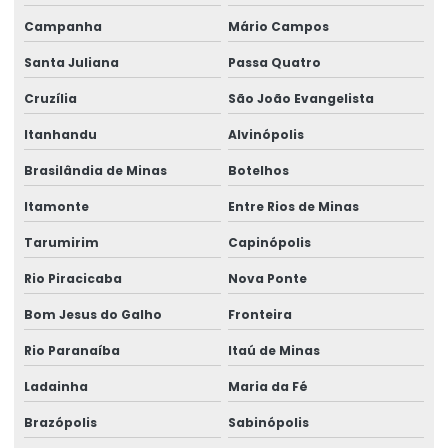
Campanha
Mário Campos
Talha Para Ambientes Com Restrição De Altura
Santa Juliana
Passa Quatro
Talha Univiga Com Monitoramento
Cruzília
São João Evangelista
Talhas elétricas de cabo de aço
Itanhandu
Alvinópolis
Talhas elétricas de cabo de aço swf
Brasilândia de Minas
Botelhos
Talhas elétricas de corrente swf
Itamonte
Entre Rios de Minas
Topografia caminho de rolamento
Tarumirim
Capinópolis
Treinamento De Operação Com Talhas Elétricas
Rio Piracicaba
Nova Ponte
Treinamento De Pontes Rolantes
Bom Jesus do Galho
Fronteira
Treinamento Em Segurança De Elevadores
Rio Paranaíba
Itaú de Minas
Treinamento para operadores de ponte rolante
Ladainha
Maria da Fé
Treinamento de ponte rolante
Brazópolis
Sabinópolis