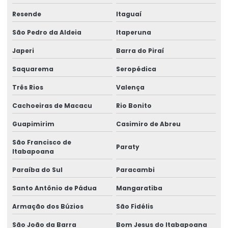
Fornecedores de cabo de aço
Resende
Itaguaí
Fornecedores de talha elétrica
São Pedro da Aldeia
Itaperuna
Japeri
Barra do Piraí
Freio para ponte rolante multimarcas
Saquarema
Seropédica
Gancho para ponte rolante
Três Rios
Valença
Importadora de equipamento swf
Cachoeiras de Macacu
Rio Bonito
Importadora de peças ponte rolante multimarcas
Guapimirim
Casimiro de Abreu
Inspeção De Pontes Rolantes Conforme Abnt
São Francisco de
Paraty
Instalação de barramento blindado
Itabapoana
Paraíba do Sul
Paracambi
Instalação De Pontes Rolantes Com Segurança
Santo Antônio de Pádua
Mangaratiba
Instalação de nr 12 em pontes rolantes
Armação dos Búzios
São Fidélis
Inversor de frequência para ponte rolante
São João da Barra
Bom Jesus do Itabapoana