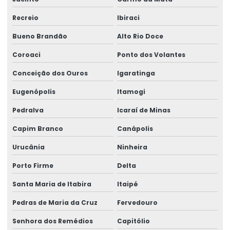
Recreio
Ibiraci
Bueno Brandão
Alto Rio Doce
Coroaci
Ponto dos Volantes
Conceição dos Ouros
Igaratinga
Eugenópolis
Itamogi
Pedralva
Icaraí de Minas
Capim Branco
Canápolis
Urucânia
Ninheira
Porto Firme
Delta
Santa Maria de Itabira
Itaipé
Pedras de Maria da Cruz
Fervedouro
Senhora dos Remédios
Capitólio