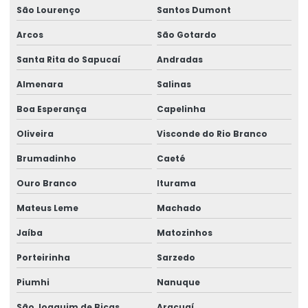
São Lourenço
Santos Dumont
Ponte rolante fabricante
Arcos
São Gotardo
Pontes rolante swf
Santa Rita do Sapucaí
Andradas
Pontes rolante e talhas para ambientes perigosos
Almenara
Salinas
Projetos especiais em pontes rolantes
Boa Esperança
Capelinha
Projetos especiais em talhas elétricas
Oliveira
Visconde do Rio Branco
Radio controle para ponte rolante
Brumadinho
Caeté
Reforma de caminho de rolamento
Ouro Branco
Iturama
Reforma De Equipamentos De Movimentação De Cargas
Mateus Leme
Machado
Jaíba
Matozinhos
Reforma De Talhas Elétricas
Porteirinha
Sarzedo
Reforma de ponte rolante
Piumhi
Nanuque
Reforma de ponte rolante em am
São Joaquim de Bicas
Araçuaí