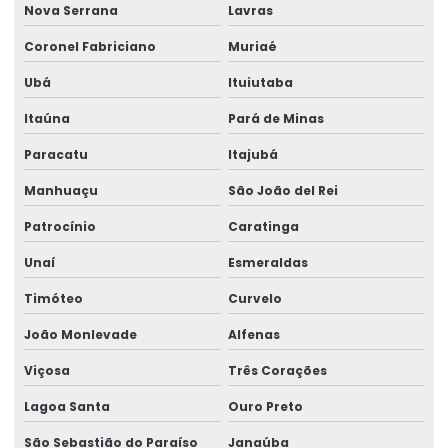
Nova Serrana
Lavras
Montagem de barramento blindado
Coronel Fabriciano
Muriaé
Montagem de caminho de rolamento
Ubá
Ituiutaba
Montagem De Equipamentos De Elevação
Itaúna
Pará de Minas
Montagem De Pontes Rolantes Seguras
Paracatu
Itajubá
Montagem e desmontagem de ponte rolante
Manhuaçu
São João del Rei
Montagem de ponte rolante
Patrocínio
Caratinga
Montagem de talha elétrica
Unaí
Esmeraldas
Timóteo
Curvelo
Montagem Técnica De Sistemas De Elevação
João Monlevade
Alfenas
Motor elétrico para ponte rolante
Viçosa
Três Corações
Motor para ponte rolante
Lagoa Santa
Ouro Preto
Motor redutor para ponte rolante
São Sebastião do Paraíso
Janaúba