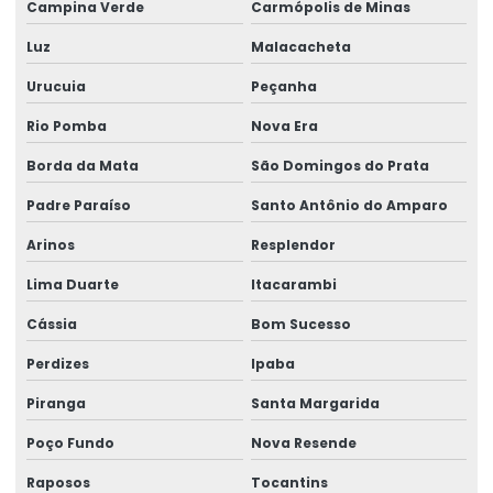
Campina Verde
Carmópolis de Minas
Talha Elétrica Resistente A Corrosão Para Indústria
Luz
Malacacheta
Talha Fixa Aço Carbono
Urucuia
Peçanha
Talha Fixa Aço Carbono Aplicações Industriais
Rio Pomba
Nova Era
Talha Fixa Aço Carbono Preço
Borda da Mata
São Domingos do Prata
Talha Fixa Cinta Industrial
Padre Paraíso
Santo Antônio do Amparo
Talha Fixa De Cabo De Aço
Arinos
Resplendor
Talha Fixa Duplaviga Para Indústrias
Lima Duarte
Itacarambi
Talha Fixa Para Cargas Extrema
Cássia
Bom Sucesso
Talha Fixa Para Indústria Pesada
Perdizes
Ipaba
Talha Fixa Para Projetos De Engenharia Pesada
Piranga
Santa Margarida
Talha Motorizada Para Pontes Rolantes Duplaviga
Poço Fundo
Nova Resende
Raposos
Tocantins
Talha Nova Com Inversor De Frequência