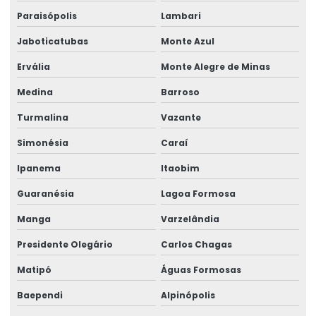
Paraisópolis
Lambari
Talha elétrica de corrente
Jaboticatubas
Monte Azul
Talha Elétrica Fixa Com Monitoramento
Ervália
Monte Alegre de Minas
Talha Elétrica Industrial
Medina
Barroso
Talha Elétrica Inox Para Movimentação Horizontal
Turmalina
Vazante
Talha Elétrica Nova
Simonésia
Caraí
Talha Elétrica Para Elevação
Ipanema
Itaobim
Talha Elétrica Para Içamento De Cargas
Guaranésia
Lagoa Formosa
Talha Elétrica Para Indústria Alimentícia
Manga
Varzelândia
Talha Elétrica Para Indústrias Diversas
Presidente Olegário
Carlos Chagas
Talha Elétrica Para Movimentação De Cargas
Matipó
Águas Formosas
Baependi
Alpinópolis
Talha elétrica para ponte rolante