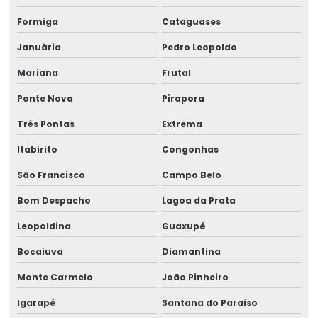
Movimentação de cargas laner
Formiga
Cataguases
Movimentação Horizontal Com Trole Elétrico
Januária
Pedro Leopoldo
Painel elétrico para ponte rolante
Mariana
Frutal
Painel elétrico para talha
Ponte Nova
Pirapora
Peças para ponte rolante
Três Pontas
Extrema
Peças para ponte rolante swf
Itabirito
Congonhas
Peças para pontes rolantes de qualquer marca
São Francisco
Campo Belo
Peças de reposição para pontes rolantes
Bom Despacho
Lagoa da Prata
Leopoldina
Guaxupé
Peças de reposição para talhas
Bocaiuva
Diamantina
Peças sobressalentes multimarcas
Monte Carmelo
João Pinheiro
Peças sobressalentes para pontes rolantes
Igarapé
Santana do Paraíso
Peças para talha elétrica