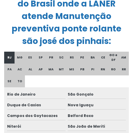
do Brasil onde a LANER
Comprar Talha Nova Para Elevação Industrial
atende Manutenção
Controle remoto para ponte rolante
preventiva ponte rolante
Corrente Para Talha Elétrica Até 9 Metros
são josé dos pinhais:
Cortina de cabo ponte rolante
Curso De Reciclagem Para Operadores De Talhas
GO e
RJ
MG
ES
SP
PR
SC
RS
PE
BA
CE
AM
DF
Discos de freios ponte rolante multimarcas
PA
AC
AL
AP
MA
MT
MS
PB
PI
RN
RO
RR
Distribuidor autorizado swf krantechnik brasil
SE
TO
Empresa especializada em manutenção de ponte rolante
Rio de Janeiro
São Gonçalo
Empresa de ponte rolante
Duque de Caxias
Nova Iguaçu
Empresa de talha elétrica
Campos dos Goytacazes
Belford Roxo
Empresas de barramento blindado
Niterói
São João de Meriti