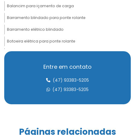
Balancim para içamento de carga
Barramento blindado para ponte rolante
Barramento elétrico blindado
Botoeira elétrica para ponte rolante
Cabeceira para ponte rolante
Cabo de aço compactado de alta performance
Entre em contato
Cabo de aço para elevação de carga
(47) 93383-5205
Cabo de aço para elevadores
(47) 93383-5205
Cabo de aço para içamento de carga
Cabo de aço para movimentação de carga
Cabo de aço para ponte rolante
Páginas relacionadas