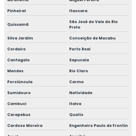
Manutenção corretiva em talhas
Pinheiral
Itaocara
Manutenção De Pontes Rolantes
São José do Vale do Rio
Manutenção ponte rolante
Quissamã
Preto
Manutenção ponte rolante rio de janeiro
Silva Jardim
Conceição de Macabu
Manutenção ponte rolante santa catarina
Cordeiro
Porto Real
Manutenção ponte rolante swf
Cantagalo
Sapucaia
Mendes
Rio Claro
Manutenção preventiva de ponte rolante em am
Porciúncula
Carmo
Manutenção preventiva ponte rolante araquari
Sumidouro
Natividade
Manutenção preventiva ponte rolante caxias do sul
Cambuci
Italva
Manutenção preventiva ponte rolante curitiba
Carapebus
Quatis
Manutenção preventiva ponte rolante itajaí
Cardoso Moreira
Engenheiro Paulo de Frontin
Manutenção preventiva ponte rolante jaraguá do sul