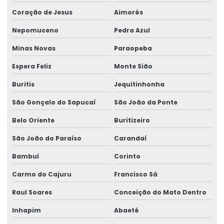
Talha De Cabo Aço Com Monitoramento
Coração de Jesus
Aimorés
Talha De Cabo De Aço Eletrônica
Nepomuceno
Pedra Azul
Talha De Cinta Aço Carbono
Minas Novas
Paraopeba
Talha De Cinta Elétrica Aço Carbono Versátil
Espera Feliz
Monte Sião
Talha Elétrica
Buritis
Jequitinhonha
Talha Elétrica 125 Kg A 5 Toneladas
São Gonçalo do Sapucaí
São João da Ponte
Talha Elétrica Aço Carbono
Belo Oriente
Buritizeiro
São João do Paraíso
Carandaí
Talha Elétrica Aço Inox
Bambuí
Corinto
Talha Elétrica Aço Inox Para Setores Críticos
Carmo do Cajuru
Francisco Sá
Talha Elétrica Aço Inoxidável
Raul Soares
Conceição do Mato Dentro
Talha Elétrica Baixa Altura
Inhapim
Abaeté
Talha Elétrica Cabo De Aço