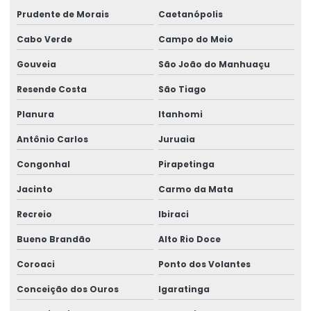
Prudente de Morais
Caetanópolis
Cabo Verde
Campo do Meio
Gouveia
São João do Manhuaçu
Resende Costa
São Tiago
Planura
Itanhomi
Antônio Carlos
Juruaia
Congonhal
Pirapetinga
Jacinto
Carmo da Mata
Recreio
Ibiraci
Bueno Brandão
Alto Rio Doce
Coroaci
Ponto dos Volantes
Conceição dos Ouros
Igaratinga