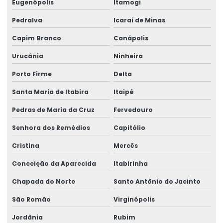
Eugenópolis
Itamogi
Pedralva
Icaraí de Minas
Capim Branco
Canápolis
Urucânia
Ninheira
Porto Firme
Delta
Santa Maria de Itabira
Itaipé
Pedras de Maria da Cruz
Fervedouro
Senhora dos Remédios
Capitólio
Cristina
Mercês
Conceição da Aparecida
Itabirinha
Chapada do Norte
Santo Antônio do Jacinto
São Romão
Virginópolis
Jordânia
Rubim