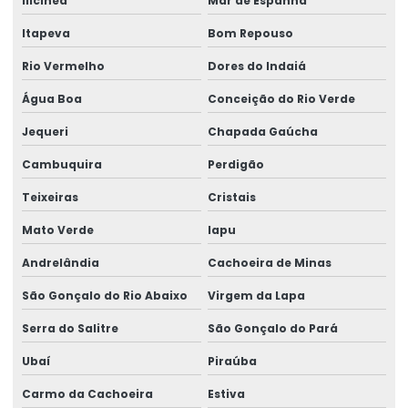
Ilicínea
Mar de Espanha
Itapeva
Bom Repouso
Rio Vermelho
Dores do Indaiá
Água Boa
Conceição do Rio Verde
Jequeri
Chapada Gaúcha
Cambuquira
Perdigão
Teixeiras
Cristais
Mato Verde
Iapu
Andrelândia
Cachoeira de Minas
São Gonçalo do Rio Abaixo
Virgem da Lapa
Serra do Salitre
São Gonçalo do Pará
Ubaí
Piraúba
Carmo da Cachoeira
Estiva