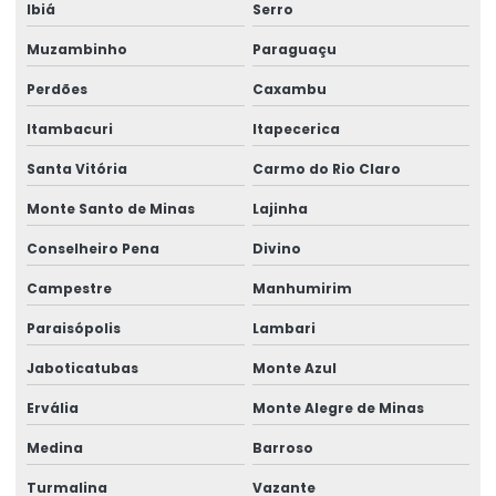
Ibiá
Serro
Talha Elétrica Capacidade 5 Toneladas
Muzambinho
Paraguaçu
Talha Elétrica Com Capacidade Até 5 Toneladas
Perdões
Caxambu
Talha Elétrica Com Controle Inteligente
Itambacuri
Itapecerica
Talha Elétrica Com Inversor De Frequência
Santa Vitória
Carmo do Rio Claro
Talha Elétrica Com Trole Incorporado
Monte Santo de Minas
Lajinha
Talha Elétrica Compacta Para Indústria
Conselheiro Pena
Divino
Talha elétrica de corrente
Campestre
Manhumirim
Paraisópolis
Lambari
Talha Elétrica Fixa Com Monitoramento
Jaboticatubas
Monte Azul
Talha Elétrica Industrial
Ervália
Monte Alegre de Minas
Talha Elétrica Inox Para Movimentação Horizontal
Medina
Barroso
Talha Elétrica Nova
Turmalina
Vazante