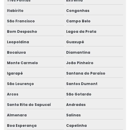
Três Pontas
Extrema
Peças para pontes rolantes de qualquer marca
Itabirito
Congonhas
Peças de reposição para pontes rolantes
São Francisco
Campo Belo
Peças de reposição para talhas
Bom Despacho
Lagoa da Prata
Peças sobressalentes multimarcas
Leopoldina
Guaxupé
Peças sobressalentes para pontes rolantes
Bocaiuva
Diamantina
Monte Carmelo
João Pinheiro
Peças para talha elétrica
Igarapé
Santana do Paraíso
Ponte rolante fabricante
São Lourenço
Santos Dumont
Pontes rolante swf
Arcos
São Gotardo
Pontes rolante e talhas para ambientes perigosos
Santa Rita do Sapucaí
Andradas
Projetos especiais em pontes rolantes
Almenara
Salinas
Projetos especiais em talhas elétricas
Boa Esperança
Capelinha