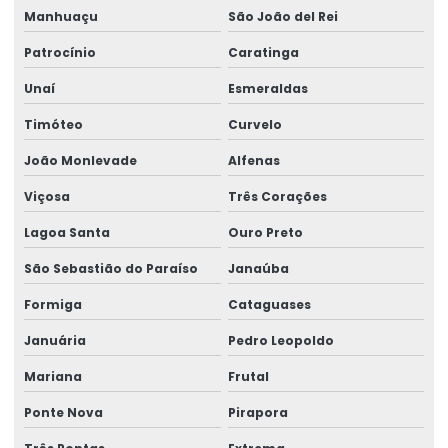
Montagem de ponte rolante
Manhuaçu
São João del Rei
Montagem de talha elétrica
Patrocínio
Caratinga
Montagem Técnica De Sistemas De Elevação
Unaí
Esmeraldas
Motor elétrico para ponte rolante
Timóteo
Curvelo
Motor para ponte rolante
João Monlevade
Alfenas
Viçosa
Três Corações
Motor redutor para ponte rolante
Lagoa Santa
Ouro Preto
Movimentação de cargas laner
São Sebastião do Paraíso
Janaúba
Movimentação Horizontal Com Trole Elétrico
Formiga
Cataguases
Painel elétrico para ponte rolante
Januária
Pedro Leopoldo
Painel elétrico para talha
Mariana
Frutal
Peças para ponte rolante
Ponte Nova
Pirapora
Peças para ponte rolante swf