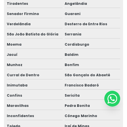
Tiradentes
Angelândia
Senador Firmino
Guarani
Verdelândia
Desterro de Entre Rios
São João Batista do Glória
Serrania
Moema
Cordisburgo
Jacuí
Baldim
Munhoz
Bonfim
Curral de Dentro
São Gonçalo do Abaeté
Inimutaba
Francisco Badaró
Confins
Sericita
Maravilhas
Pedra Bonita
Inconfidentes
Cônego Marinho
Toledo
Iraí de Minas