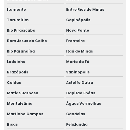
Topografia caminho de rolamento
Itamonte
Entre Rios de Minas
Treinamento De Operação Com Talhas Elétricas
Tarumirim
Capinópolis
Treinamento De Pontes Rolantes
Rio Piracicaba
Nova Ponte
Treinamento Em Segurança De Elevadores
Bom Jesus do Galho
Fronteira
Treinamento para operadores de ponte rolante
Rio Paranaíba
Itaú de Minas
Treinamento de ponte rolante
Ladainha
Maria da Fé
Trilhos para pontes rolantes
Brazópolis
Sabinópolis
Trilhos de rolamento para pontes rolantes
Caldas
Astolfo Dutra
Trole Elétrico
Matias Barbosa
Capitão Enéas
Montalvânia
Águas Vermelhas
Trole Elétrico Para Produção E Montagem
Martinho Campos
Candeias
Trole Motorizado Para Talha
Bicas
Felixlândia
Venda de peças para pontes rolantes