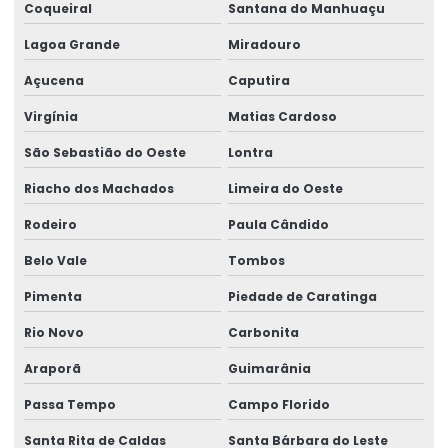
Coqueiral
Santana do Manhuaçu
Lagoa Grande
Miradouro
Açucena
Caputira
Virgínia
Matias Cardoso
São Sebastião do Oeste
Lontra
Riacho dos Machados
Limeira do Oeste
Rodeiro
Paula Cândido
Belo Vale
Tombos
Pimenta
Piedade de Caratinga
Rio Novo
Carbonita
Araporã
Guimarânia
Passa Tempo
Campo Florido
Santa Rita de Caldas
Santa Bárbara do Leste