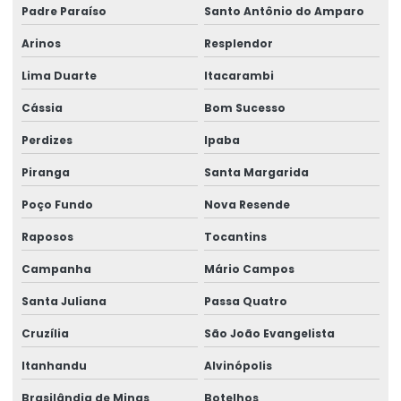
Padre Paraíso
Santo Antônio do Amparo
Talha Fixa Duplaviga Para Indústrias
Arinos
Resplendor
Talha Fixa Para Cargas Extrema
Lima Duarte
Itacarambi
Talha Fixa Para Indústria Pesada
Cássia
Bom Sucesso
Talha Fixa Para Projetos De Engenharia Pesada
Perdizes
Ipaba
Talha Motorizada Para Pontes Rolantes Duplaviga
Piranga
Santa Margarida
Talha Nova Com Inversor De Frequência
Poço Fundo
Nova Resende
Talha Para Ambientes Com Restrição De Altura
Raposos
Tocantins
Talha Univiga Com Monitoramento
Campanha
Mário Campos
Santa Juliana
Passa Quatro
Talhas elétricas de cabo de aço
Cruzília
São João Evangelista
Talhas elétricas de cabo de aço swf
Itanhandu
Alvinópolis
Talhas elétricas de corrente swf
Brasilândia de Minas
Botelhos