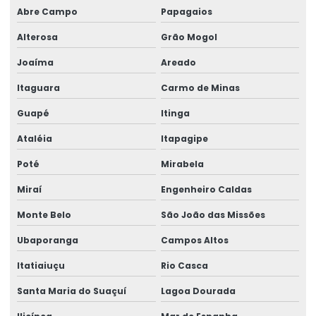
Abre Campo
Papagaios
Venda de talha cabo de aço
Alterosa
Grão Mogol
Venda de talha elétrica
Joaíma
Areado
Venda de talha elétrica de grau alimentício
Itaguara
Carmo de Minas
Venda de talha elétrica para usina hidrelétrica
Guapé
Itinga
Ataléia
Itapagipe
Poté
Mirabela
Miraí
Engenheiro Caldas
Monte Belo
São João das Missões
Ubaporanga
Campos Altos
Itatiaiuçu
Rio Casca
Santa Maria do Suaçuí
Lagoa Dourada