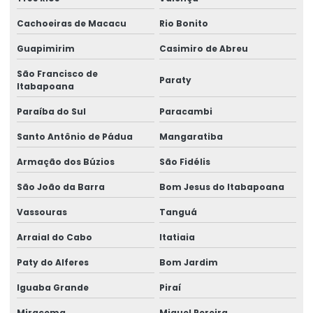
Inspeção De Pontes Rolantes Conforme Abnt
Cachoeiras de Macacu
Rio Bonito
Instalação de barramento blindado
Guapimirim
Casimiro de Abreu
Instalação De Pontes Rolantes Com Segurança
São Francisco de
Paraty
Itabapoana
Instalação de nr 12 em pontes rolantes
Paraíba do Sul
Paracambi
Inversor de frequência para ponte rolante
Santo Antônio de Pádua
Mangaratiba
Laudo de ponte rolante
Armação dos Búzios
São Fidélis
Limitador de carga para ponte rolante
São João da Barra
Bom Jesus do Itabapoana
Manutenção Corretiva De Pontes Rolantes
Vassouras
Tanguá
Manutenção corretiva de ponte rolante em am
Arraial do Cabo
Itatiaia
Manutenção corretiva de ponte rolante em sc
Paty do Alferes
Bom Jardim
Manutenção corretiva em pontes rolantes
Iguaba Grande
Piraí
Miracema
Miguel Pereira