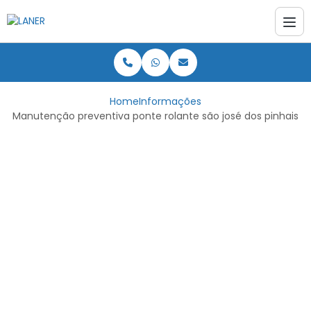
Home
Informações
Manutenção preventiva ponte rolante são josé dos pinhais
Manutenção
preventiva ponte
rolante são josé dos
pinhais