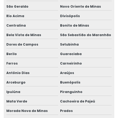
São Geraldo
Novo Oriente de Minas
Rio Acima
Divisópolis
Centralina
Bonito de Minas
Bela Vista de Minas
São Sebastião do Maranhão
Dores de Campos
Setubinha
Berilo
Guaraciaba
Ferros
Carneirinho
Antônio Dias
Araújos
Arceburgo
Buenópolis
Ipuiúna
Piranguinho
Mata Verde
Cachoeira de Pajeú
Morada Nova de Minas
Prados