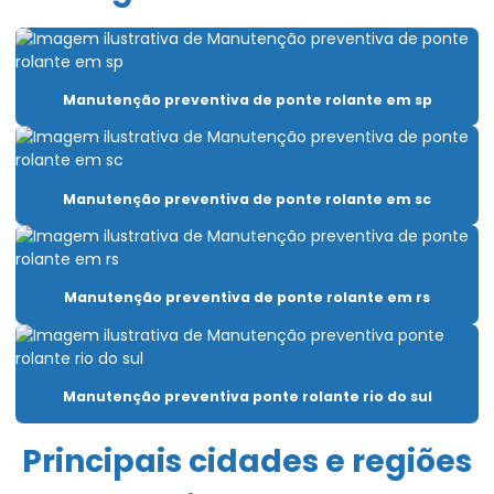
Cabo de aço para talha elétrica
Caminho de rolamento para pontes rolantes
Capacitação Para Uso De Pontes Rolantes E Talhas
Manutenção preventiva de ponte rolante em sp
Carro Talha Duplaviga
Carro Talha Duplaviga Com Monitoramento De Carga
Manutenção preventiva de ponte rolante em sc
Carro Talha Duplaviga Eletrônico
Carro Talha Motorizado Para Cargas Pesadas
Manutenção preventiva de ponte rolante em rs
Célula carga industrial
Célula de carga para ponte rolante
Chave fim de curso para ponte rolante
Manutenção preventiva ponte rolante rio do sul
Compra De Carro Talha Duplaviga Para Elevação
Principais cidades e regiões
Comprar Talha Fixa Aço Carbono