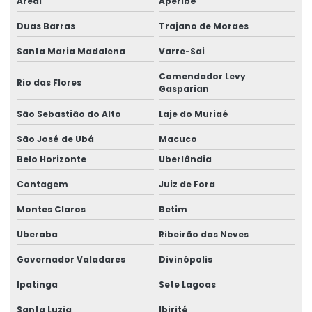
Areal
Aperibé
Manutenção preventiva ponte rolante joinville
Duas Barras
Trajano de Moraes
Manutenção preventiva de ponte rolante em mg
Santa Maria Madalena
Varre-Sai
Manutenção preventiva de ponte rolante em pr
Comendador Levy
Rio das Flores
Gasparian
Manutenção preventiva ponte rolante rio do sul
São Sebastião do Alto
Laje do Muriaé
Manutenção preventiva de ponte rolante em rs
São José de Ubá
Macuco
Manutenção preventiva ponte rolante são josé dos
Belo Horizonte
Uberlândia
pinhais
Contagem
Juiz de Fora
Manutenção preventiva de ponte rolante em sc
Montes Claros
Betim
Manutenção preventiva de ponte rolante em sp
Uberaba
Ribeirão das Neves
Manutenção preventiva em pontes rolantes
Governador Valadares
Divinópolis
Manutenção preventiva de talha elétrica em am
Ipatinga
Sete Lagoas
Manutenção preventiva de talha elétrica em mg
Santa Luzia
Ibirité