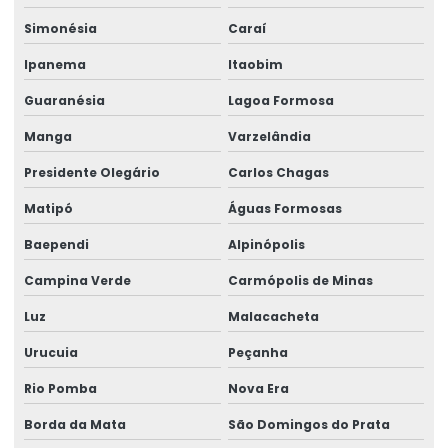
Talha Elétrica Para Elevação
Simonésia
Caraí
Talha Elétrica Para Içamento De Cargas
Ipanema
Itaobim
Talha Elétrica Para Indústria Alimentícia
Guaranésia
Lagoa Formosa
Talha Elétrica Para Indústrias Diversas
Manga
Varzelândia
Talha Elétrica Para Movimentação De Cargas
Presidente Olegário
Carlos Chagas
Talha elétrica para ponte rolante
Matipó
Águas Formosas
Talha Elétrica Resistente A Corrosão Para Indústria
Baependi
Alpinópolis
Talha Fixa Aço Carbono
Campina Verde
Carmópolis de Minas
Luz
Malacacheta
Talha Fixa Aço Carbono Aplicações Industriais
Urucuia
Peçanha
Talha Fixa Aço Carbono Preço
Rio Pomba
Nova Era
Talha Fixa Cinta Industrial
Borda da Mata
São Domingos do Prata
Talha Fixa De Cabo De Aço