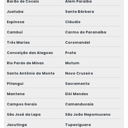
Barão de Cocais
Além Paraíba
Reforma de talha elétrica em sc
Juatuba
Santa Bárbara
Representação swf krantechnik brasil
Espinosa
Cláudio
Retrofit de pontes rolantes
Cambuí
Carmo do Paranaíba
Sensor anti colisão ponte rolante
Três Marias
Coromandel
Serviço De Manutenção Preventiva
Conceição das Alagoas
Prata
Serviço De Montagem De Elevadores De Carga
Rio Pardo de Minas
Mutum
Santo Antônio do Monte
Novo Cruzeiro
Serviço De Reforma De Pontes Rolantes
Pitangui
Sacramento
Serviços Especializados Em Reforma De Pontes Rolantes
Mantena
Elói Mendes
Sinalizador áudio visual
Campos Gerais
Camanducaia
Sistema De Içamento Com Trole Motorizado
São José da Lapa
São João Nepomuceno
Sistema festoon para pontes rolantes
Jacutinga
Tupaciguara