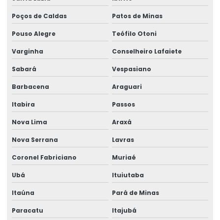
Manutenção preventiva de talha elétrica em pr
Poços de Caldas
Patos de Minas
Manutenção preventiva de talha elétrica em rs
Pouso Alegre
Teófilo Otoni
Manutenção preventiva de talha elétrica em sc
Varginha
Conselheiro Lafaiete
Manutenção preventiva de talha elétrica em sp
Sabará
Vespasiano
Barbacena
Araguari
Manutenção preventiva em talhas elétricas
Itabira
Passos
Modernização de ponte rolante
Nova Lima
Araxá
Montagem de barramento blindado
Nova Serrana
Lavras
Montagem de caminho de rolamento
Coronel Fabriciano
Muriaé
Montagem De Equipamentos De Elevação
Ubá
Ituiutaba
Montagem De Pontes Rolantes Seguras
Itaúna
Pará de Minas
Montagem e desmontagem de ponte rolante
Paracatu
Itajubá