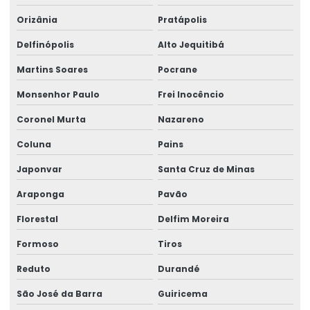
Orizânia
Pratápolis
Delfinópolis
Alto Jequitibá
Martins Soares
Pocrane
Monsenhor Paulo
Frei Inocêncio
Coronel Murta
Nazareno
Coluna
Pains
Japonvar
Santa Cruz de Minas
Araponga
Pavão
Florestal
Delfim Moreira
Formoso
Tiros
Reduto
Durandé
São José da Barra
Guiricema