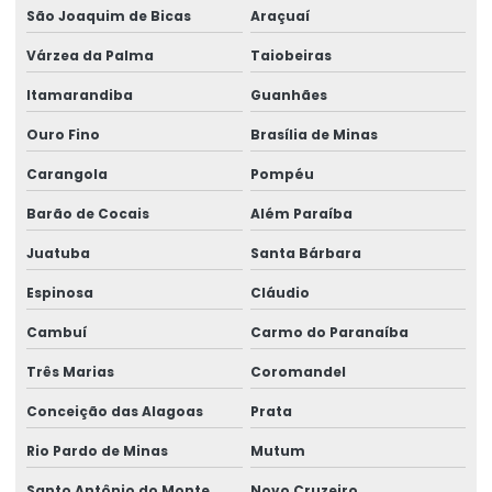
Reforma de ponte rolante em pr
São Joaquim de Bicas
Araçuaí
Reforma de ponte rolante em rs
Várzea da Palma
Taiobeiras
Reforma de ponte rolante em sc
Itamarandiba
Guanhães
Reforma de ponte rolante em sp
Ouro Fino
Brasília de Minas
Carangola
Pompéu
Reforma de talha elétrica
Barão de Cocais
Além Paraíba
Reforma de talha elétrica em am
Juatuba
Santa Bárbara
Reforma de talha elétrica em sc
Espinosa
Cláudio
Representação swf krantechnik brasil
Cambuí
Carmo do Paranaíba
Retrofit de pontes rolantes
Três Marias
Coromandel
Sensor anti colisão ponte rolante
Conceição das Alagoas
Prata
Serviço De Manutenção Preventiva
Rio Pardo de Minas
Mutum
Serviço De Montagem De Elevadores De Carga
Santo Antônio do Monte
Novo Cruzeiro