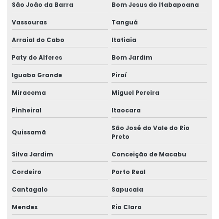
Laudo de ponte rolante
São João da Barra
Bom Jesus do Itabapoana
Limitador de carga para ponte rolante
Vassouras
Tanguá
Manutenção Corretiva De Pontes Rolantes
Arraial do Cabo
Itatiaia
Manutenção corretiva de ponte rolante em am
Paty do Alferes
Bom Jardim
Iguaba Grande
Piraí
Manutenção corretiva de ponte rolante em sc
Miracema
Miguel Pereira
Manutenção corretiva em pontes rolantes
Pinheiral
Itaocara
Manutenção corretiva em talhas
São José do Vale do Rio
Quissamã
Manutenção De Pontes Rolantes
Preto
Manutenção ponte rolante
Silva Jardim
Conceição de Macabu
Manutenção ponte rolante rio de janeiro
Cordeiro
Porto Real
Cantagalo
Sapucaia
Manutenção ponte rolante santa catarina
Mendes
Rio Claro
Manutenção ponte rolante swf