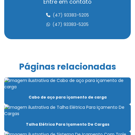
Entre em contato
Cabo de aço para elevação de carga
(47) 93383-5205
Cabo de aço para elevadores
(47) 93383-5205
Cabo de aço para içamento de carga
Cabo de aço para movimentação de carga
Cabo de aço para ponte rolante
Páginas relacionadas
Cabo de aço para talha elétrica
Caminho de rolamento para pontes rolantes
Capacitação Para Uso De Pontes Rolantes E Talhas
Cabo de aço para içamento de carga
Carro Talha Duplaviga
Carro Talha Duplaviga Com Monitoramento De Carga
Talha Elétrica Para Içamento De Cargas
Carro Talha Duplaviga Eletrônico