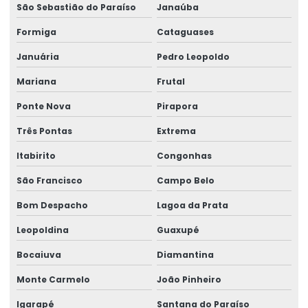
Movimentação de cargas laner
São Sebastião do Paraíso
Janaúba
Movimentação Horizontal Com Trole Elétrico
Formiga
Cataguases
Painel elétrico para ponte rolante
Januária
Pedro Leopoldo
Mariana
Frutal
Painel elétrico para talha
Ponte Nova
Pirapora
Peças para ponte rolante
Três Pontas
Extrema
Peças para ponte rolante swf
Itabirito
Congonhas
Peças para pontes rolantes de qualquer marca
São Francisco
Campo Belo
Peças de reposição para pontes rolantes
Bom Despacho
Lagoa da Prata
Peças de reposição para talhas
Leopoldina
Guaxupé
Peças sobressalentes multimarcas
Bocaiuva
Diamantina
Peças sobressalentes para pontes rolantes
Monte Carmelo
João Pinheiro
Peças para talha elétrica
Igarapé
Santana do Paraíso