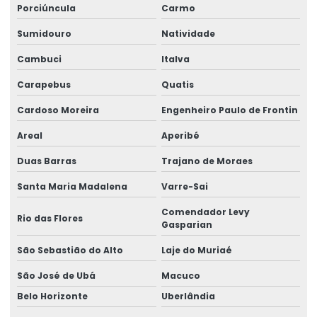
Porciúncula
Carmo
Manutenção preventiva de ponte rolante em am
Sumidouro
Natividade
Manutenção preventiva ponte rolante araquari
Cambuci
Italva
Manutenção preventiva ponte rolante caxias do sul
Carapebus
Quatis
Manutenção preventiva ponte rolante curitiba
Cardoso Moreira
Engenheiro Paulo de Frontin
Manutenção preventiva ponte rolante itajaí
Areal
Aperibé
Manutenção preventiva ponte rolante jaraguá do sul
Duas Barras
Trajano de Moraes
Manutenção preventiva ponte rolante joinville
Santa Maria Madalena
Varre-Sai
Manutenção preventiva de ponte rolante em mg
Comendador Levy
Rio das Flores
Gasparian
Manutenção preventiva de ponte rolante em pr
São Sebastião do Alto
Laje do Muriaé
Manutenção preventiva ponte rolante rio do sul
São José de Ubá
Macuco
Manutenção preventiva de ponte rolante em rs
Belo Horizonte
Uberlândia