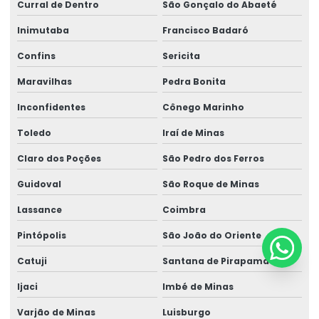
Curral de Dentro
São Gonçalo do Abaeté
Inimutaba
Francisco Badaró
Confins
Sericita
Maravilhas
Pedra Bonita
Inconfidentes
Cônego Marinho
Toledo
Iraí de Minas
Claro dos Poções
São Pedro dos Ferros
Guidoval
São Roque de Minas
Lassance
Coimbra
Pintópolis
São João do Oriente
Catuji
Santana de Pirapama
Ijaci
Imbé de Minas
Varjão de Minas
Luisburgo