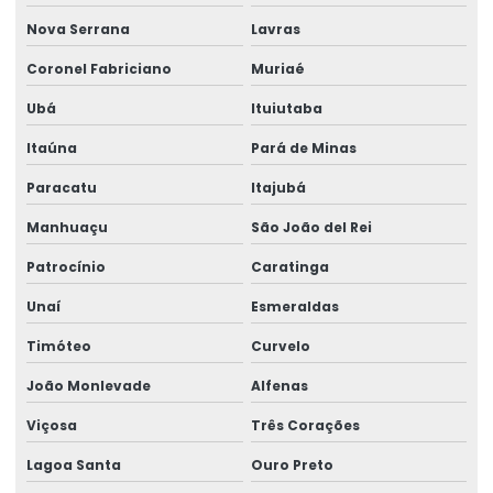
Montagem de barramento blindado
Nova Serrana
Lavras
Montagem de caminho de rolamento
Coronel Fabriciano
Muriaé
Ubá
Ituiutaba
Montagem De Equipamentos De Elevação
Itaúna
Pará de Minas
Montagem De Pontes Rolantes Seguras
Paracatu
Itajubá
Montagem e desmontagem de ponte rolante
Manhuaçu
São João del Rei
Montagem de ponte rolante
Patrocínio
Caratinga
Montagem de talha elétrica
Unaí
Esmeraldas
Montagem Técnica De Sistemas De Elevação
Timóteo
Curvelo
Motor elétrico para ponte rolante
João Monlevade
Alfenas
Motor para ponte rolante
Viçosa
Três Corações
Motor redutor para ponte rolante
Lagoa Santa
Ouro Preto