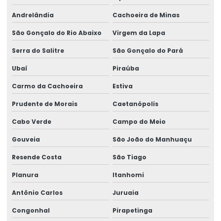
Andrelândia
Cachoeira de Minas
São Gonçalo do Rio Abaixo
Virgem da Lapa
Serra do Salitre
São Gonçalo do Pará
Ubaí
Piraúba
Carmo da Cachoeira
Estiva
Prudente de Morais
Caetanópolis
Cabo Verde
Campo do Meio
Gouveia
São João do Manhuaçu
Resende Costa
São Tiago
Planura
Itanhomi
Antônio Carlos
Juruaia
Congonhal
Pirapetinga