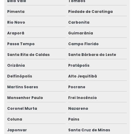
Belo Vale
Tombos
Pimenta
Piedade de Caratinga
Rio Novo
Carbonita
Araporã
Guimarânia
Passa Tempo
Campo Florido
Santa Rita de Caldas
Santa Bárbara do Leste
Orizânia
Pratápolis
Delfinópolis
Alto Jequitibá
Martins Soares
Pocrane
Monsenhor Paulo
Frei Inocêncio
Coronel Murta
Nazareno
Coluna
Pains
Japonvar
Santa Cruz de Minas