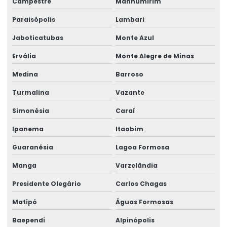
Campestre
Manhumirim
Talha elétrica de corrente
Paraisópolis
Lambari
Talha Elétrica Fixa Com Monitoramento
Jaboticatubas
Monte Azul
Talha Elétrica Industrial
Ervália
Monte Alegre de Minas
Talha Elétrica Inox Para Movimentação Horizontal
Medina
Barroso
Talha Elétrica Nova
Turmalina
Vazante
Simonésia
Caraí
Talha Elétrica Para Elevação
Ipanema
Itaobim
Talha Elétrica Para Içamento De Cargas
Guaranésia
Lagoa Formosa
Talha Elétrica Para Indústria Alimentícia
Manga
Varzelândia
Talha Elétrica Para Indústrias Diversas
Presidente Olegário
Carlos Chagas
Talha Elétrica Para Movimentação De Cargas
Matipó
Águas Formosas
Talha elétrica para ponte rolante
Baependi
Alpinópolis