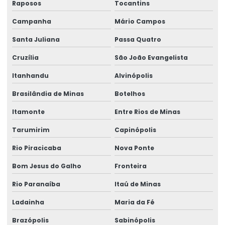
Raposos
Tocantins
Talha Para Ambientes Com Restrição De Altura
Campanha
Mário Campos
Talha Univiga Com Monitoramento
Santa Juliana
Passa Quatro
Talhas elétricas de cabo de aço
Cruzília
São João Evangelista
Talhas elétricas de cabo de aço swf
Itanhandu
Alvinópolis
Talhas elétricas de corrente swf
Brasilândia de Minas
Botelhos
Topografia caminho de rolamento
Itamonte
Entre Rios de Minas
Tarumirim
Capinópolis
Treinamento De Operação Com Talhas Elétricas
Rio Piracicaba
Nova Ponte
Treinamento De Pontes Rolantes
Bom Jesus do Galho
Fronteira
Treinamento Em Segurança De Elevadores
Rio Paranaíba
Itaú de Minas
Treinamento para operadores de ponte rolante
Ladainha
Maria da Fé
Treinamento de ponte rolante
Brazópolis
Sabinópolis