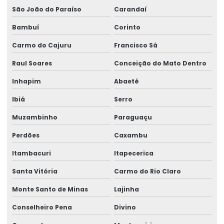
Talha Elétrica Aço Carbono
São João do Paraíso
Carandaí
Talha Elétrica Aço Inox
Bambuí
Corinto
Talha Elétrica Aço Inox Para Setores Críticos
Carmo do Cajuru
Francisco Sá
Talha Elétrica Aço Inoxidável
Raul Soares
Conceição do Mato Dentro
Talha Elétrica Baixa Altura
Inhapim
Abaeté
Ibiá
Serro
Talha Elétrica Cabo De Aço
Muzambinho
Paraguaçu
Talha Elétrica Capacidade 5 Toneladas
Perdões
Caxambu
Talha Elétrica Com Capacidade Até 5 Toneladas
Itambacuri
Itapecerica
Talha Elétrica Com Controle Inteligente
Santa Vitória
Carmo do Rio Claro
Talha Elétrica Com Inversor De Frequência
Monte Santo de Minas
Lajinha
Talha Elétrica Com Trole Incorporado
Conselheiro Pena
Divino
Talha Elétrica Compacta Para Indústria