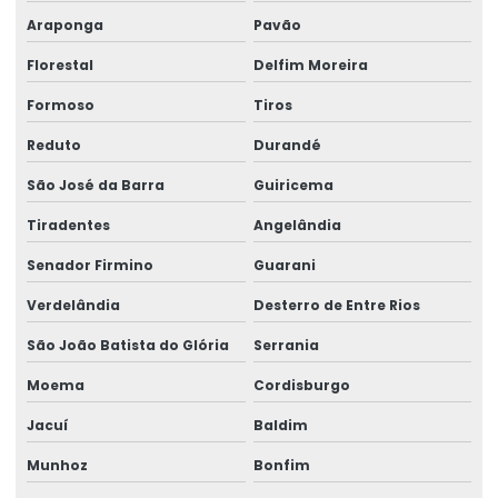
Araponga
Pavão
Florestal
Delfim Moreira
Formoso
Tiros
Reduto
Durandé
São José da Barra
Guiricema
Tiradentes
Angelândia
Senador Firmino
Guarani
Verdelândia
Desterro de Entre Rios
São João Batista do Glória
Serrania
Moema
Cordisburgo
Jacuí
Baldim
Munhoz
Bonfim