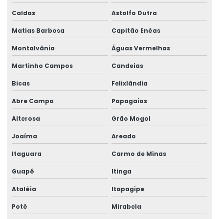
Trilhos para pontes rolantes
Caldas
Astolfo Dutra
Trilhos de rolamento para pontes rolantes
Matias Barbosa
Capitão Enéas
Trole Elétrico
Montalvânia
Águas Vermelhas
Trole Elétrico Para Produção E Montagem
Martinho Campos
Candeias
Trole Motorizado Para Talha
Bicas
Felixlândia
Venda de peças para pontes rolantes
Abre Campo
Papagaios
Venda de talha cabo de aço
Alterosa
Grão Mogol
Joaíma
Areado
Venda de talha elétrica
Itaguara
Carmo de Minas
Venda de talha elétrica de grau alimentício
Guapé
Itinga
Venda de talha elétrica para usina hidrelétrica
Ataléia
Itapagipe
Poté
Mirabela