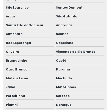
Ponte rolante fabricante
São Lourenço
Santos Dumont
Pontes rolante swf
Arcos
São Gotardo
Pontes rolante e talhas para ambientes perigosos
Santa Rita do Sapucaí
Andradas
Almenara
Salinas
Projetos especiais em pontes rolantes
Boa Esperança
Capelinha
Projetos especiais em talhas elétricas
Oliveira
Visconde do Rio Branco
Radio controle para ponte rolante
Brumadinho
Caeté
Reforma de caminho de rolamento
Ouro Branco
Iturama
Reforma De Equipamentos De Movimentação De Cargas
Mateus Leme
Machado
Reforma De Talhas Elétricas
Jaíba
Matozinhos
Reforma de ponte rolante
Porteirinha
Sarzedo
Reforma de ponte rolante em am
Piumhi
Nanuque