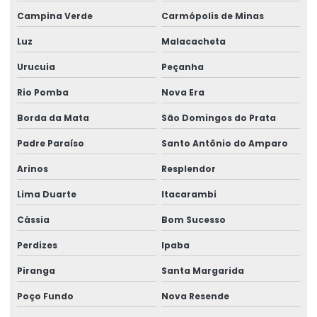
Talha Elétrica Resistente A Corrosão Para Indústria
Campina Verde
Carmópolis de Minas
Talha Fixa Aço Carbono
Luz
Malacacheta
Talha Fixa Aço Carbono Aplicações Industriais
Urucuia
Peçanha
Talha Fixa Aço Carbono Preço
Rio Pomba
Nova Era
Talha Fixa Cinta Industrial
Borda da Mata
São Domingos do Prata
Talha Fixa De Cabo De Aço
Padre Paraíso
Santo Antônio do Amparo
Arinos
Resplendor
Talha Fixa Duplaviga Para Indústrias
Lima Duarte
Itacarambi
Talha Fixa Para Cargas Extrema
Cássia
Bom Sucesso
Talha Fixa Para Indústria Pesada
Perdizes
Ipaba
Talha Fixa Para Projetos De Engenharia Pesada
Piranga
Santa Margarida
Talha Motorizada Para Pontes Rolantes Duplaviga
Poço Fundo
Nova Resende
Talha Nova Com Inversor De Frequência