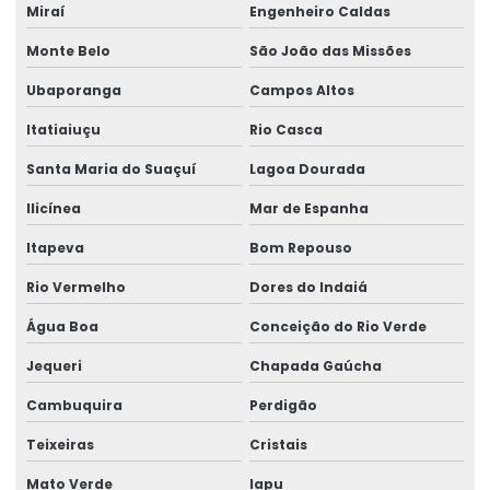
Miraí
Engenheiro Caldas
Monte Belo
São João das Missões
Ubaporanga
Campos Altos
Itatiaiuçu
Rio Casca
Santa Maria do Suaçuí
Lagoa Dourada
Ilicínea
Mar de Espanha
Itapeva
Bom Repouso
Rio Vermelho
Dores do Indaiá
Água Boa
Conceição do Rio Verde
Jequeri
Chapada Gaúcha
Cambuquira
Perdigão
Teixeiras
Cristais
Mato Verde
Iapu