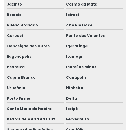
Jacinto
Carmo da Mata
Recreio
Ibiraci
Bueno Brandão
Alto Rio Doce
Coroaci
Ponto dos Volantes
Conceição dos Ouros
Igaratinga
Eugenópolis
Itamogi
Pedralva
Icaraí de Minas
Capim Branco
Canápolis
Urucânia
Ninheira
Porto Firme
Delta
Santa Maria de Itabira
Itaipé
Pedras de Maria da Cruz
Fervedouro
Senhora dos Remédios
Capitólio