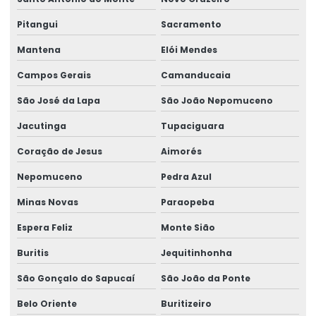
Serviço De Reforma De Pontes Rolantes
Pitangui
Sacramento
Serviços Especializados Em Reforma De Pontes Rolantes
Mantena
Elói Mendes
Sinalizador áudio visual
Campos Gerais
Camanducaia
Sistema De Içamento Com Trole Motorizado
São José da Lapa
São João Nepomuceno
Jacutinga
Tupaciguara
Sistema festoon para pontes rolantes
Coração de Jesus
Aimorés
Talha De Cabo Aço Com Monitoramento
Nepomuceno
Pedra Azul
Talha De Cabo De Aço Eletrônica
Minas Novas
Paraopeba
Talha De Cinta Aço Carbono
Espera Feliz
Monte Sião
Talha De Cinta Elétrica Aço Carbono Versátil
Buritis
Jequitinhonha
Talha Elétrica
São Gonçalo do Sapucaí
São João da Ponte
Talha Elétrica 125 Kg A 5 Toneladas
Belo Oriente
Buritizeiro