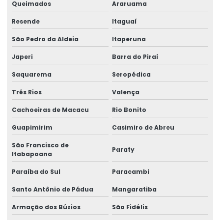
Queimados
Araruama
Fornecedores de cabo de aço
Resende
Itaguaí
Fornecedores de talha elétrica
São Pedro da Aldeia
Itaperuna
Freio para ponte rolante multimarcas
Japeri
Barra do Piraí
Gancho para ponte rolante
Saquarema
Seropédica
Importadora de equipamento swf
Três Rios
Valença
Importadora de peças ponte rolante multimarcas
Cachoeiras de Macacu
Rio Bonito
Inspeção De Pontes Rolantes Conforme Abnt
Guapimirim
Casimiro de Abreu
Instalação de barramento blindado
São Francisco de
Paraty
Itabapoana
Instalação De Pontes Rolantes Com Segurança
Paraíba do Sul
Paracambi
Instalação de nr 12 em pontes rolantes
Santo Antônio de Pádua
Mangaratiba
Inversor de frequência para ponte rolante
Armação dos Búzios
São Fidélis