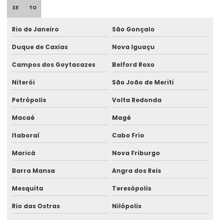
SE
TO
Distribuidor autorizado swf krantechnik brasil
Rio de Janeiro
São Gonçalo
Empresa especializada em manutenção de ponte rolante
Duque de Caxias
Nova Iguaçu
Empresa de ponte rolante
Campos dos Goytacazes
Belford Roxo
Empresa de talha elétrica
Niterói
São João de Meriti
Empresas de barramento blindado
Petrópolis
Volta Redonda
Empresas de manutenção em ponte rolante
Macaé
Magé
Equipamento Para Elevação De Cargas Até 250 Toneladas
Itaboraí
Cabo Frio
Equipamentos swf krantechnik brasil
Maricá
Nova Friburgo
Barra Mansa
Angra dos Reis
Especialista Em Manutenção De Cargas
Mesquita
Teresópolis
Esteira porta cabo para ponte rolante
Rio das Ostras
Nilópolis
Fabricação de caminho de rolamento