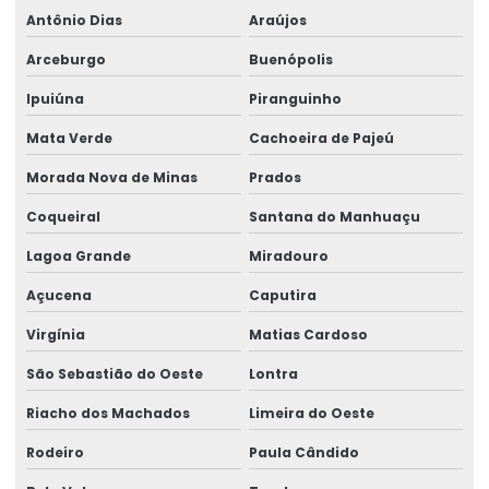
Antônio Dias
Araújos
Arceburgo
Buenópolis
Ipuiúna
Piranguinho
Mata Verde
Cachoeira de Pajeú
Morada Nova de Minas
Prados
Coqueiral
Santana do Manhuaçu
Lagoa Grande
Miradouro
Açucena
Caputira
Virgínia
Matias Cardoso
São Sebastião do Oeste
Lontra
Riacho dos Machados
Limeira do Oeste
Rodeiro
Paula Cândido