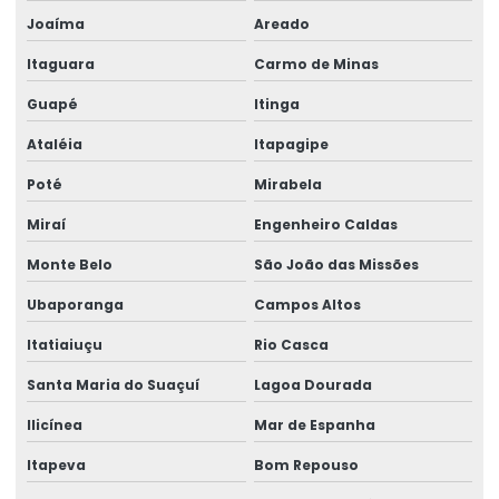
Venda de peças para pontes rolantes
Joaíma
Areado
Venda de talha cabo de aço
Itaguara
Carmo de Minas
Venda de talha elétrica
Guapé
Itinga
Venda de talha elétrica de grau alimentício
Ataléia
Itapagipe
Venda de talha elétrica para usina hidrelétrica
Poté
Mirabela
Miraí
Engenheiro Caldas
Monte Belo
São João das Missões
Ubaporanga
Campos Altos
Itatiaiuçu
Rio Casca
Santa Maria do Suaçuí
Lagoa Dourada
Ilicínea
Mar de Espanha
Itapeva
Bom Repouso