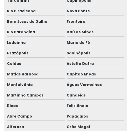
Tarumirim
Capinópolis
Topografia caminho de rolamento
Rio Piracicaba
Nova Ponte
Treinamento De Operação Com Talhas Elétricas
Bom Jesus do Galho
Fronteira
Treinamento De Pontes Rolantes
Rio Paranaíba
Itaú de Minas
Treinamento Em Segurança De Elevadores
Ladainha
Maria da Fé
Brazópolis
Sabinópolis
Treinamento para operadores de ponte rolante
Caldas
Astolfo Dutra
Treinamento de ponte rolante
Matias Barbosa
Capitão Enéas
Trilhos para pontes rolantes
Montalvânia
Águas Vermelhas
Trilhos de rolamento para pontes rolantes
Martinho Campos
Candeias
Trole Elétrico
Bicas
Felixlândia
Trole Elétrico Para Produção E Montagem
Abre Campo
Papagaios
Trole Motorizado Para Talha
Alterosa
Grão Mogol