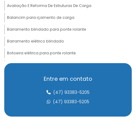
Avaliação E Reforma De Estruturas De Carga
Balancim para içamento de carga
Barramento blindado para ponte rolante
Barramento elétrico blindado
Botoeira elétrica para ponte rolante
Cabeceira para ponte rolante
Cabo de aço compactado de alta performance
Entre em contato
Cabo de aço para elevação de carga
(47) 93383-5205
Cabo de aço para elevadores
(47) 93383-5205
Cabo de aço para içamento de carga
Cabo de aço para movimentação de carga
Cabo de aço para ponte rolante