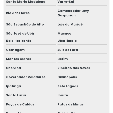
Santa Maria Madalena
Varre-Sai
Manutenção preventiva ponte rolante jaraguá do sul
Comendador Levy
Rio das Flores
Manutenção preventiva ponte rolante joinville
Gasparian
São Sebastião do Alto
Laje do Muriaé
Manutenção preventiva de ponte rolante em mg
São José de Ubá
Macuco
Manutenção preventiva de ponte rolante em pr
Belo Horizonte
Uberlândia
Manutenção preventiva ponte rolante rio do sul
Contagem
Juiz de Fora
Manutenção preventiva de ponte rolante em rs
Montes Claros
Betim
Manutenção preventiva ponte rolante são josé dos pinhais
Uberaba
Ribeirão das Neves
Manutenção preventiva de ponte rolante em sc
Governador Valadares
Divinópolis
Manutenção preventiva de ponte rolante em sp
Ipatinga
Sete Lagoas
Manutenção preventiva em pontes rolantes
Santa Luzia
Ibirité
Manutenção preventiva de talha elétrica em am
Poços de Caldas
Patos de Minas