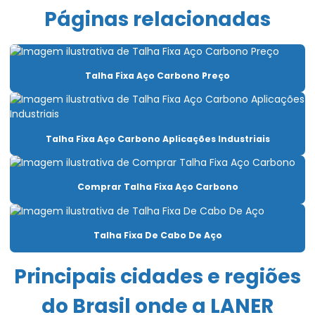
Páginas relacionadas
Cabo de aço para talha elétrica
Caminho de rolamento para pontes rolantes
Talha Fixa Aço Carbono Preço
Capacitação Para Uso De Pontes Rolantes E Talhas
Carro Talha Duplaviga
Carro Talha Duplaviga Com Monitoramento De Carga
Talha Fixa Aço Carbono Aplicações Industriais
Carro Talha Duplaviga Eletrônico
Comprar Talha Fixa Aço Carbono
Carro Talha Motorizado Para Cargas Pesadas
Célula carga industrial
Talha Fixa De Cabo De Aço
Célula de carga para ponte rolante
Principais cidades e regiões
Chave fim de curso para ponte rolante
do Brasil onde a LANER
Compra De Carro Talha Duplaviga Para Elevação