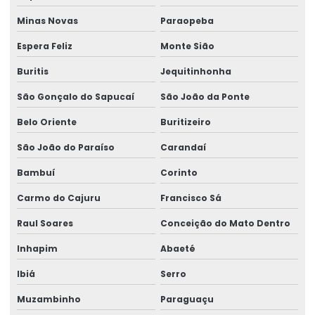
Talha De Cabo Aço Com Monitoramento
Minas Novas
Paraopeba
Talha De Cabo De Aço Eletrônica
Espera Feliz
Monte Sião
Buritis
Jequitinhonha
Talha De Cinta Aço Carbono
São Gonçalo do Sapucaí
São João da Ponte
Talha De Cinta Elétrica Aço Carbono Versátil
Belo Oriente
Buritizeiro
Talha Elétrica
São João do Paraíso
Carandaí
Talha Elétrica 125 Kg A 5 Toneladas
Bambuí
Corinto
Talha Elétrica Aço Carbono
Carmo do Cajuru
Francisco Sá
Talha Elétrica Aço Inox
Raul Soares
Conceição do Mato Dentro
Talha Elétrica Aço Inox Para Setores Críticos
Inhapim
Abaeté
Talha Elétrica Aço Inoxidável
Ibiá
Serro
Talha Elétrica Baixa Altura
Muzambinho
Paraguaçu