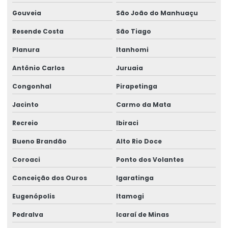
Gouveia
São João do Manhuaçu
Resende Costa
São Tiago
Planura
Itanhomi
Antônio Carlos
Juruaia
Congonhal
Pirapetinga
Jacinto
Carmo da Mata
Recreio
Ibiraci
Bueno Brandão
Alto Rio Doce
Coroaci
Ponto dos Volantes
Conceição dos Ouros
Igaratinga
Eugenópolis
Itamogi
Pedralva
Icaraí de Minas