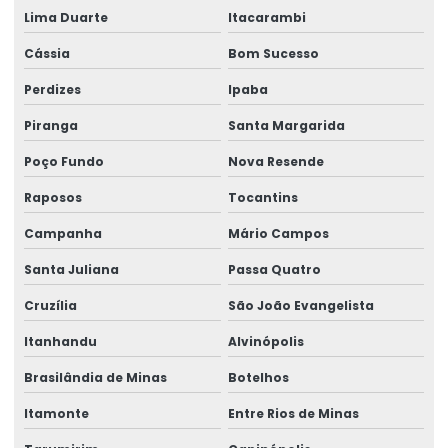
Talha Fixa De Cabo De Aço
Lima Duarte
Itacarambi
Talha Fixa Duplaviga Para Indústrias
Cássia
Bom Sucesso
Talha Fixa Para Cargas Extrema
Perdizes
Ipaba
Talha Fixa Para Indústria Pesada
Piranga
Santa Margarida
Poço Fundo
Nova Resende
Talha Fixa Para Projetos De Engenharia Pesada
Raposos
Tocantins
Talha Motorizada Para Pontes Rolantes Duplaviga
Campanha
Mário Campos
Talha Nova Com Inversor De Frequência
Santa Juliana
Passa Quatro
Talha Para Ambientes Com Restrição De Altura
Cruzília
São João Evangelista
Talha Univiga Com Monitoramento
Itanhandu
Alvinópolis
Talhas elétricas de cabo de aço
Brasilândia de Minas
Botelhos
Talhas elétricas de cabo de aço swf
Itamonte
Entre Rios de Minas
Talhas elétricas de corrente swf