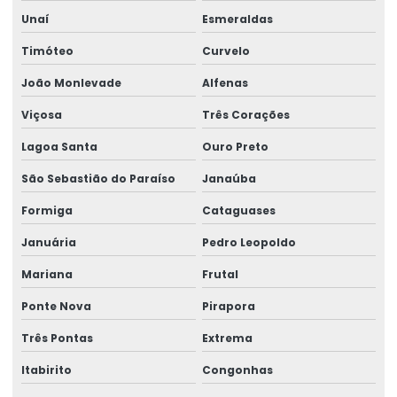
Unaí
Esmeraldas
Montagem de ponte rolante
Timóteo
Curvelo
Montagem de talha elétrica
João Monlevade
Alfenas
Montagem Técnica De Sistemas De Elevação
Viçosa
Três Corações
Motor elétrico para ponte rolante
Lagoa Santa
Ouro Preto
Motor para ponte rolante
São Sebastião do Paraíso
Janaúba
Motor redutor para ponte rolante
Formiga
Cataguases
Movimentação de cargas laner
Januária
Pedro Leopoldo
Movimentação Horizontal Com Trole Elétrico
Mariana
Frutal
Painel elétrico para ponte rolante
Ponte Nova
Pirapora
Painel elétrico para talha
Três Pontas
Extrema
Peças para ponte rolante
Itabirito
Congonhas