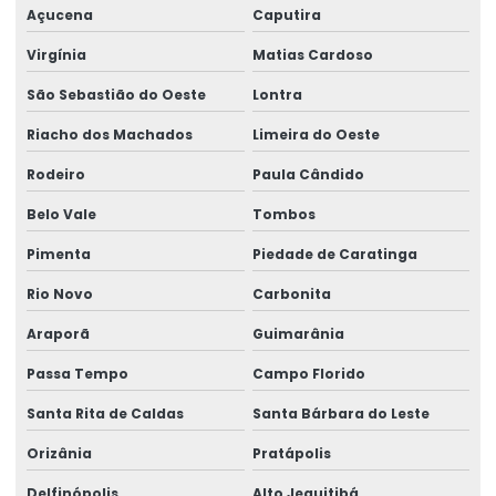
Açucena
Caputira
Virgínia
Matias Cardoso
São Sebastião do Oeste
Lontra
Riacho dos Machados
Limeira do Oeste
Rodeiro
Paula Cândido
Belo Vale
Tombos
Pimenta
Piedade de Caratinga
Rio Novo
Carbonita
Araporã
Guimarânia
Passa Tempo
Campo Florido
Santa Rita de Caldas
Santa Bárbara do Leste
Orizânia
Pratápolis
Delfinópolis
Alto Jequitibá