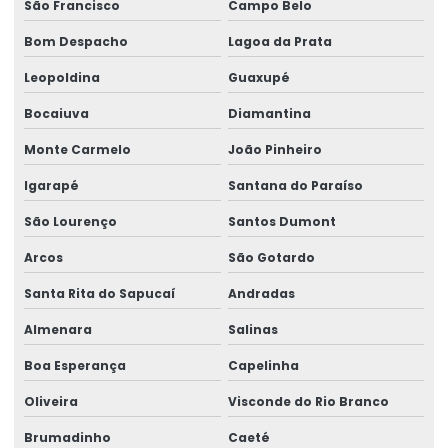
Peças para ponte rolante swf
São Francisco
Campo Belo
Bom Despacho
Lagoa da Prata
Peças para pontes rolantes de qualquer marca
Leopoldina
Guaxupé
Peças de reposição para pontes rolantes
Bocaiuva
Diamantina
Peças de reposição para talhas
Monte Carmelo
João Pinheiro
Peças sobressalentes multimarcas
Igarapé
Santana do Paraíso
Peças sobressalentes para pontes rolantes
São Lourenço
Santos Dumont
Peças para talha elétrica
Arcos
São Gotardo
Ponte rolante fabricante
Santa Rita do Sapucaí
Andradas
Pontes rolante swf
Almenara
Salinas
Pontes rolante e talhas para ambientes perigosos
Boa Esperança
Capelinha
Projetos especiais em pontes rolantes
Oliveira
Visconde do Rio Branco
Projetos especiais em talhas elétricas
Brumadinho
Caeté