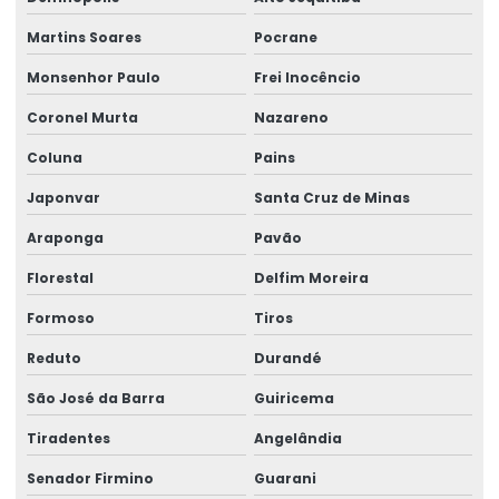
Martins Soares
Pocrane
Monsenhor Paulo
Frei Inocêncio
Coronel Murta
Nazareno
Coluna
Pains
Japonvar
Santa Cruz de Minas
Araponga
Pavão
Florestal
Delfim Moreira
Formoso
Tiros
Reduto
Durandé
São José da Barra
Guiricema
Tiradentes
Angelândia
Senador Firmino
Guarani