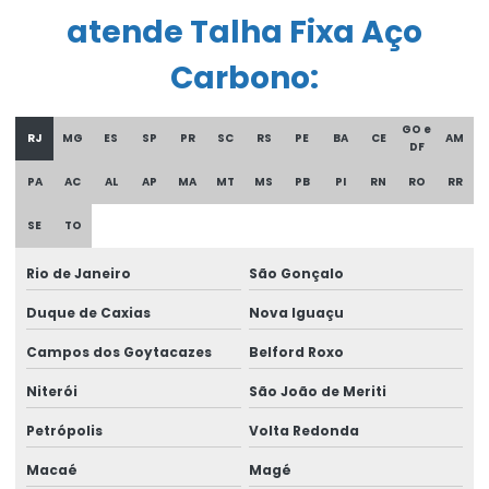
atende Talha Fixa Aço
Comprar Talha Fixa Aço Carbono
Comprar Talha Nova Para Elevação Industrial
Carbono:
Controle remoto para ponte rolante
GO e
RJ
MG
ES
SP
PR
SC
RS
PE
BA
CE
AM
DF
Corrente Para Talha Elétrica Até 9 Metros
PA
AC
AL
AP
MA
MT
MS
PB
PI
RN
RO
RR
Cortina de cabo ponte rolante
SE
TO
Curso De Reciclagem Para Operadores De Talhas
Rio de Janeiro
São Gonçalo
Discos de freios ponte rolante multimarcas
Duque de Caxias
Nova Iguaçu
Distribuidor autorizado swf krantechnik brasil
Campos dos Goytacazes
Belford Roxo
Empresa especializada em manutenção de ponte rolante
Niterói
São João de Meriti
Empresa de ponte rolante
Petrópolis
Volta Redonda
Empresa de talha elétrica
Macaé
Magé