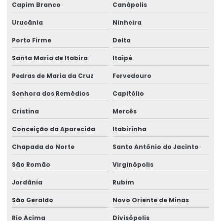
Capim Branco
Canápolis
Urucânia
Ninheira
Porto Firme
Delta
Santa Maria de Itabira
Itaipé
Pedras de Maria da Cruz
Fervedouro
Senhora dos Remédios
Capitólio
Cristina
Mercês
Conceição da Aparecida
Itabirinha
Chapada do Norte
Santo Antônio do Jacinto
São Romão
Virginópolis
Jordânia
Rubim
São Geraldo
Novo Oriente de Minas
Rio Acima
Divisópolis