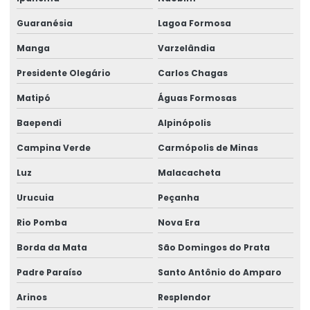
Talha Elétrica Para Elevação
Guaranésia
Lagoa Formosa
Talha Elétrica Para Içamento De Cargas
Manga
Varzelândia
Talha Elétrica Para Indústria Alimentícia
Presidente Olegário
Carlos Chagas
Matipó
Águas Formosas
Talha Elétrica Para Indústrias Diversas
Baependi
Alpinópolis
Talha Elétrica Para Movimentação De Cargas
Campina Verde
Carmópolis de Minas
Talha elétrica para ponte rolante
Luz
Malacacheta
Talha Elétrica Resistente A Corrosão Para Indústria
Urucuia
Peçanha
Talha Fixa Aço Carbono
Rio Pomba
Nova Era
Talha Fixa Aço Carbono Aplicações Industriais
Borda da Mata
São Domingos do Prata
Talha Fixa Aço Carbono Preço
Padre Paraíso
Santo Antônio do Amparo
Talha Fixa Cinta Industrial
Arinos
Resplendor