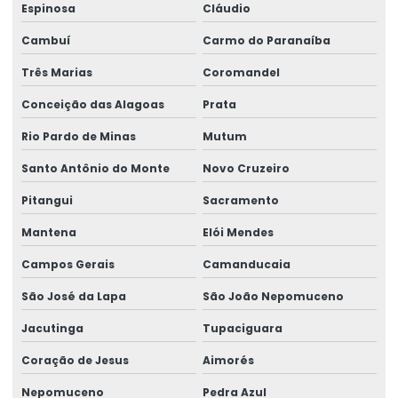
Reforma de talha elétrica em am
Espinosa
Cláudio
Reforma de talha elétrica em sc
Cambuí
Carmo do Paranaíba
Três Marias
Coromandel
Representação swf krantechnik brasil
Conceição das Alagoas
Prata
Retrofit de pontes rolantes
Rio Pardo de Minas
Mutum
Sensor anti colisão ponte rolante
Santo Antônio do Monte
Novo Cruzeiro
Serviço De Manutenção Preventiva
Pitangui
Sacramento
Serviço De Montagem De Elevadores De Carga
Mantena
Elói Mendes
Serviço De Reforma De Pontes Rolantes
Campos Gerais
Camanducaia
Serviços Especializados Em Reforma De Pontes Rolantes
São José da Lapa
São João Nepomuceno
Sinalizador áudio visual
Jacutinga
Tupaciguara
Sistema De Içamento Com Trole Motorizado
Coração de Jesus
Aimorés
Sistema festoon para pontes rolantes
Nepomuceno
Pedra Azul