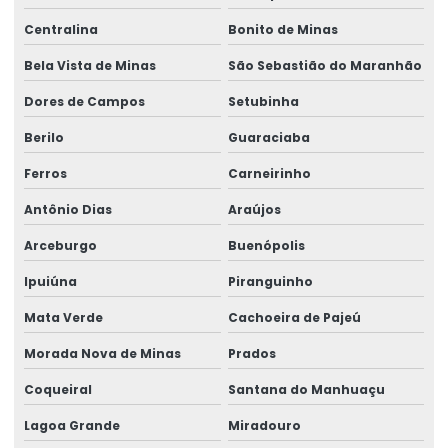
Centralina
Bonito de Minas
Bela Vista de Minas
São Sebastião do Maranhão
Dores de Campos
Setubinha
Berilo
Guaraciaba
Ferros
Carneirinho
Antônio Dias
Araújos
Arceburgo
Buenópolis
Ipuiúna
Piranguinho
Mata Verde
Cachoeira de Pajeú
Morada Nova de Minas
Prados
Coqueiral
Santana do Manhuaçu
Lagoa Grande
Miradouro