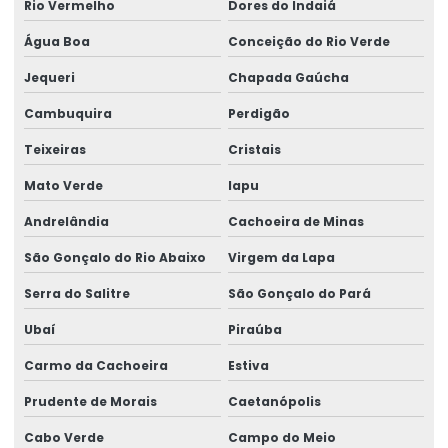
Rio Vermelho
Dores do Indaiá
Água Boa
Conceição do Rio Verde
Jequeri
Chapada Gaúcha
Cambuquira
Perdigão
Teixeiras
Cristais
Mato Verde
Iapu
Andrelândia
Cachoeira de Minas
São Gonçalo do Rio Abaixo
Virgem da Lapa
Serra do Salitre
São Gonçalo do Pará
Ubaí
Piraúba
Carmo da Cachoeira
Estiva
Prudente de Morais
Caetanópolis
Cabo Verde
Campo do Meio