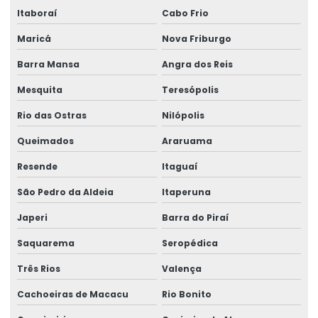
Empresas de barramento blindado
Itaboraí
Cabo Frio
Empresas de manutenção em ponte rolante
Maricá
Nova Friburgo
Equipamento Para Elevação De Cargas Até 250 Toneladas
Barra Mansa
Angra dos Reis
Equipamentos swf krantechnik brasil
Mesquita
Teresópolis
Especialista Em Manutenção De Cargas
Rio das Ostras
Nilópolis
Esteira porta cabo para ponte rolante
Queimados
Araruama
Fabricação de caminho de rolamento
Resende
Itaguaí
São Pedro da Aldeia
Itaperuna
Fornecedores de cabo de aço
Japeri
Barra do Piraí
Fornecedores de talha elétrica
Saquarema
Seropédica
Freio para ponte rolante multimarcas
Três Rios
Valença
Gancho para ponte rolante
Cachoeiras de Macacu
Rio Bonito
Importadora de equipamento swf