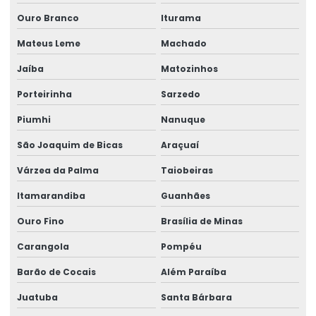
Radio controle para ponte rolante
Ouro Branco
Iturama
Mateus Leme
Machado
Reforma de caminho de rolamento
Jaíba
Matozinhos
Reforma De Equipamentos De Movimentação De Cargas
Porteirinha
Sarzedo
Reforma De Talhas Elétricas
Piumhi
Nanuque
Reforma de ponte rolante
São Joaquim de Bicas
Araçuaí
Reforma de ponte rolante em am
Várzea da Palma
Taiobeiras
Reforma de ponte rolante em pr
Itamarandiba
Guanhães
Reforma de ponte rolante em rs
Ouro Fino
Brasília de Minas
Reforma de ponte rolante em sc
Carangola
Pompéu
Reforma de ponte rolante em sp
Barão de Cocais
Além Paraíba
Reforma de talha elétrica
Juatuba
Santa Bárbara