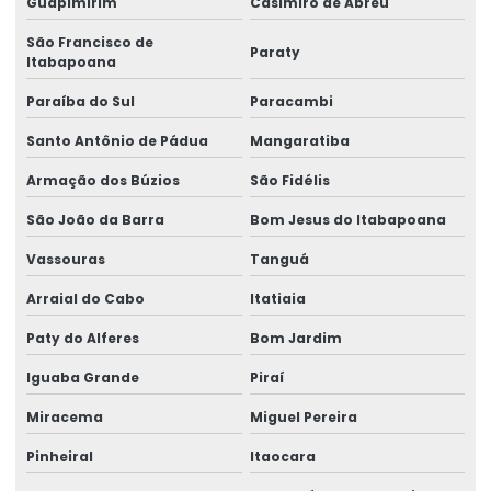
Guapimirim
Casimiro de Abreu
Importadora de peças ponte rolante multimarcas
São Francisco de
Paraty
Itabapoana
Inspeção De Pontes Rolantes Conforme Abnt
Paraíba do Sul
Paracambi
Instalação de barramento blindado
Santo Antônio de Pádua
Mangaratiba
Instalação De Pontes Rolantes Com Segurança
Armação dos Búzios
São Fidélis
Instalação de nr 12 em pontes rolantes
São João da Barra
Bom Jesus do Itabapoana
Inversor de frequência para ponte rolante
Vassouras
Tanguá
Laudo de ponte rolante
Arraial do Cabo
Itatiaia
Limitador de carga para ponte rolante
Paty do Alferes
Bom Jardim
Manutenção Corretiva De Pontes Rolantes
Iguaba Grande
Piraí
Manutenção corretiva de ponte rolante em am
Miracema
Miguel Pereira
Manutenção corretiva de ponte rolante em sc
Pinheiral
Itaocara