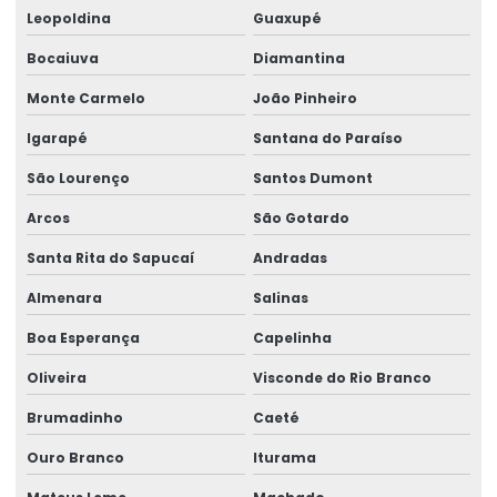
Leopoldina
Guaxupé
Peças sobressalentes para pontes rolantes
Bocaiuva
Diamantina
Peças para talha elétrica
Monte Carmelo
João Pinheiro
Ponte rolante fabricante
Igarapé
Santana do Paraíso
Pontes rolante swf
São Lourenço
Santos Dumont
Pontes rolante e talhas para ambientes perigosos
Arcos
São Gotardo
Projetos especiais em pontes rolantes
Santa Rita do Sapucaí
Andradas
Projetos especiais em talhas elétricas
Almenara
Salinas
Boa Esperança
Capelinha
Radio controle para ponte rolante
Oliveira
Visconde do Rio Branco
Reforma de caminho de rolamento
Brumadinho
Caeté
Reforma De Equipamentos De Movimentação De Cargas
Ouro Branco
Iturama
Reforma De Talhas Elétricas