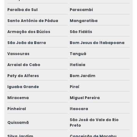
Instalação de nr 12 em pontes rolantes
Paraíba do Sul
Paracambi
Inversor de frequência para ponte rolante
Santo Antônio de Pádua
Mangaratiba
Laudo de ponte rolante
Armação dos Búzios
São Fidélis
Limitador de carga para ponte rolante
São João da Barra
Bom Jesus do Itabapoana
Manutenção Corretiva De Pontes Rolantes
Vassouras
Tanguá
Manutenção corretiva de ponte rolante em am
Arraial do Cabo
Itatiaia
Manutenção corretiva de ponte rolante em sc
Paty do Alferes
Bom Jardim
Manutenção corretiva em pontes rolantes
Iguaba Grande
Piraí
Miracema
Miguel Pereira
Manutenção corretiva em talhas
Pinheiral
Itaocara
Manutenção De Pontes Rolantes
São José do Vale do Rio
Manutenção ponte rolante
Quissamã
Preto
Manutenção ponte rolante rio de janeiro
Silva Jardim
Conceição de Macabu