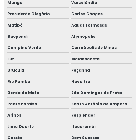
Manga
Varzelândia
Talha Elétrica Para Movimentação De Cargas
Presidente Olegário
Carlos Chagas
Talha elétrica para ponte rolante
Matipó
Águas Formosas
Talha Elétrica Resistente A Corrosão Para Indústria
Baependi
Alpinópolis
Talha Fixa Aço Carbono
Campina Verde
Carmópolis de Minas
Talha Fixa Aço Carbono Aplicações Industriais
Luz
Malacacheta
Talha Fixa Aço Carbono Preço
Urucuia
Peçanha
Talha Fixa Cinta Industrial
Rio Pomba
Nova Era
Talha Fixa De Cabo De Aço
Borda da Mata
São Domingos do Prata
Talha Fixa Duplaviga Para Indústrias
Padre Paraíso
Santo Antônio do Amparo
Talha Fixa Para Cargas Extrema
Arinos
Resplendor
Lima Duarte
Itacarambi
Talha Fixa Para Indústria Pesada
Cássia
Bom Sucesso
Talha Fixa Para Projetos De Engenharia Pesada