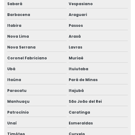
Sabará
Vespasiano
Manutenção preventiva em talhas elétricas
Barbacena
Araguari
Modernização de ponte rolante
Itabira
Passos
Montagem de barramento blindado
Nova Lima
Araxá
Montagem de caminho de rolamento
Nova Serrana
Lavras
Montagem De Equipamentos De Elevação
Coronel Fabriciano
Muriaé
Montagem De Pontes Rolantes Seguras
Ubá
Ituiutaba
Itaúna
Pará de Minas
Montagem e desmontagem de ponte rolante
Paracatu
Itajubá
Montagem de ponte rolante
Manhuaçu
São João del Rei
Montagem de talha elétrica
Patrocínio
Caratinga
Montagem Técnica De Sistemas De Elevação
Unaí
Esmeraldas
Motor elétrico para ponte rolante
Timóteo
Curvelo