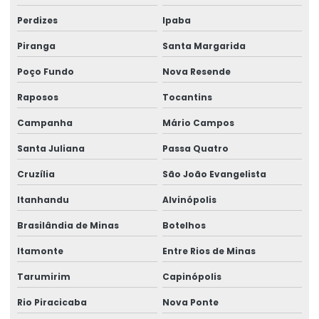
Perdizes
Ipaba
Talha Motorizada Para Pontes Rolantes Duplaviga
Piranga
Santa Margarida
Talha Nova Com Inversor De Frequência
Poço Fundo
Nova Resende
Talha Para Ambientes Com Restrição De Altura
Raposos
Tocantins
Talha Univiga Com Monitoramento
Campanha
Mário Campos
Talhas elétricas de cabo de aço
Santa Juliana
Passa Quatro
Talhas elétricas de cabo de aço swf
Cruzília
São João Evangelista
Talhas elétricas de corrente swf
Itanhandu
Alvinópolis
Topografia caminho de rolamento
Brasilândia de Minas
Botelhos
Treinamento De Operação Com Talhas Elétricas
Itamonte
Entre Rios de Minas
Treinamento De Pontes Rolantes
Tarumirim
Capinópolis
Rio Piracicaba
Nova Ponte
Treinamento Em Segurança De Elevadores