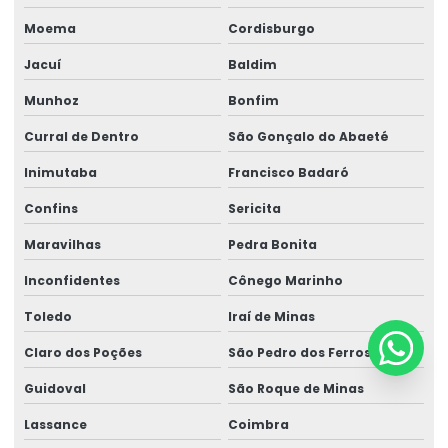
Moema
Cordisburgo
Jacuí
Baldim
Munhoz
Bonfim
Curral de Dentro
São Gonçalo do Abaeté
Inimutaba
Francisco Badaró
Confins
Sericita
Maravilhas
Pedra Bonita
Inconfidentes
Cônego Marinho
Toledo
Iraí de Minas
Claro dos Poções
São Pedro dos Ferros
Guidoval
São Roque de Minas
Lassance
Coimbra