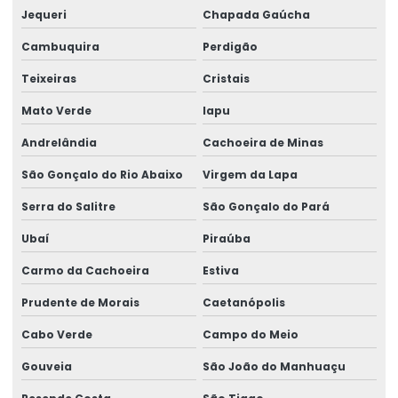
Jequeri
Chapada Gaúcha
Cambuquira
Perdigão
Teixeiras
Cristais
Mato Verde
Iapu
Andrelândia
Cachoeira de Minas
São Gonçalo do Rio Abaixo
Virgem da Lapa
Serra do Salitre
São Gonçalo do Pará
Ubaí
Piraúba
Carmo da Cachoeira
Estiva
Prudente de Morais
Caetanópolis
Cabo Verde
Campo do Meio
Gouveia
São João do Manhuaçu