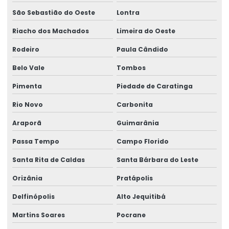
São Sebastião do Oeste
Lontra
Riacho dos Machados
Limeira do Oeste
Rodeiro
Paula Cândido
Belo Vale
Tombos
Pimenta
Piedade de Caratinga
Rio Novo
Carbonita
Araporã
Guimarânia
Passa Tempo
Campo Florido
Santa Rita de Caldas
Santa Bárbara do Leste
Orizânia
Pratápolis
Delfinópolis
Alto Jequitibá
Martins Soares
Pocrane