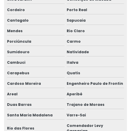
Manutenção ponte rolante santa catarina
Cordeiro
Porto Real
Manutenção ponte rolante swf
Cantagalo
Sapucaia
Mendes
Rio Claro
Manutenção preventiva de ponte rolante em am
Porciúncula
Carmo
Manutenção preventiva ponte rolante araquari
Sumidouro
Natividade
Manutenção preventiva ponte rolante caxias do sul
Cambuci
Italva
Manutenção preventiva ponte rolante curitiba
Carapebus
Quatis
Manutenção preventiva ponte rolante itajaí
Cardoso Moreira
Engenheiro Paulo de Frontin
Manutenção preventiva ponte rolante jaraguá do sul
Areal
Aperibé
Manutenção preventiva ponte rolante joinville
Duas Barras
Trajano de Moraes
Manutenção preventiva de ponte rolante em mg
Santa Maria Madalena
Varre-Sai
Manutenção preventiva de ponte rolante em pr
Comendador Levy
Rio das Flores
Gasparian