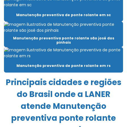
Carro Talha Duplaviga Com Monitoramento De Carga
Manutenção preventiva de ponte rolante em sc
Carro Talha Duplaviga Eletrônico
Carro Talha Motorizado Para Cargas Pesadas
Manutenção preventiva ponte rolante são josé dos
Célula carga industrial
pinhais
Célula de carga para ponte rolante
Chave fim de curso para ponte rolante
Manutenção preventiva de ponte rolante em rs
Compra De Carro Talha Duplaviga Para Elevação
Principais cidades e regiões
Comprar Talha Fixa Aço Carbono
do Brasil onde a LANER
Comprar Talha Nova Para Elevação Industrial
atende Manutenção
Controle remoto para ponte rolante
preventiva ponte rolante
Corrente Para Talha Elétrica Até 9 Metros