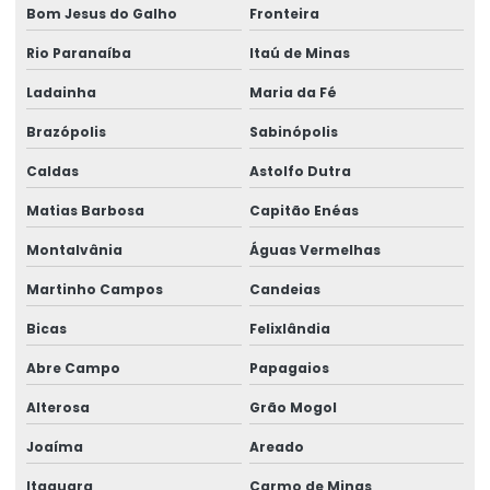
Bom Jesus do Galho
Fronteira
Treinamento para operadores de ponte rolante
Rio Paranaíba
Itaú de Minas
Treinamento de ponte rolante
Ladainha
Maria da Fé
Trilhos para pontes rolantes
Brazópolis
Sabinópolis
Trilhos de rolamento para pontes rolantes
Caldas
Astolfo Dutra
Trole Elétrico
Matias Barbosa
Capitão Enéas
Trole Elétrico Para Produção E Montagem
Montalvânia
Águas Vermelhas
Trole Motorizado Para Talha
Martinho Campos
Candeias
Venda de peças para pontes rolantes
Bicas
Felixlândia
Venda de talha cabo de aço
Abre Campo
Papagaios
Venda de talha elétrica
Alterosa
Grão Mogol
Venda de talha elétrica de grau alimentício
Joaíma
Areado
Itaguara
Carmo de Minas
Venda de talha elétrica para usina hidrelétrica