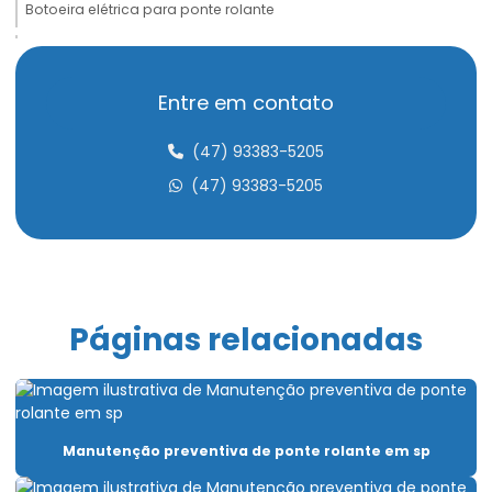
Botoeira elétrica para ponte rolante
Cabeceira para ponte rolante
Cabo de aço compactado de alta performance
Entre em contato
Cabo de aço para elevação de carga
(47) 93383-5205
Cabo de aço para elevadores
(47) 93383-5205
Cabo de aço para içamento de carga
Cabo de aço para movimentação de carga
Cabo de aço para ponte rolante
Páginas relacionadas
Cabo de aço para talha elétrica
Caminho de rolamento para pontes rolantes
Capacitação Para Uso De Pontes Rolantes E Talhas
Manutenção preventiva de ponte rolante em sp
Carro Talha Duplaviga