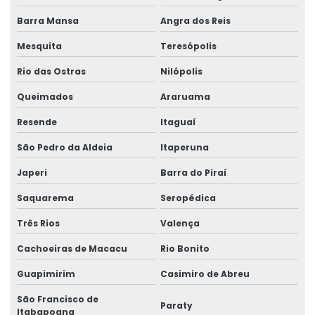
Esteira porta cabo para ponte rolante
Barra Mansa
Angra dos Reis
Mesquita
Teresópolis
Fabricação de caminho de rolamento
Rio das Ostras
Nilópolis
Fornecedores de cabo de aço
Queimados
Araruama
Fornecedores de talha elétrica
Resende
Itaguaí
Freio para ponte rolante multimarcas
São Pedro da Aldeia
Itaperuna
Gancho para ponte rolante
Japeri
Barra do Piraí
Importadora de equipamento swf
Saquarema
Seropédica
Importadora de peças ponte rolante multimarcas
Três Rios
Valença
Inspeção De Pontes Rolantes Conforme Abnt
Cachoeiras de Macacu
Rio Bonito
Instalação de barramento blindado
Guapimirim
Casimiro de Abreu
Instalação De Pontes Rolantes Com Segurança
São Francisco de
Paraty
Itabapoana