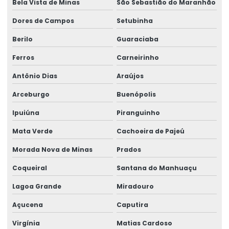
Bela Vista de Minas
São Sebastião do Maranhão
Dores de Campos
Setubinha
Berilo
Guaraciaba
Ferros
Carneirinho
Antônio Dias
Araújos
Arceburgo
Buenópolis
Ipuiúna
Piranguinho
Mata Verde
Cachoeira de Pajeú
Morada Nova de Minas
Prados
Coqueiral
Santana do Manhuaçu
Lagoa Grande
Miradouro
Açucena
Caputira
Virgínia
Matias Cardoso