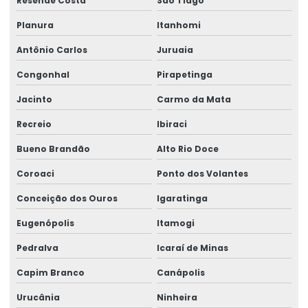
Resende Costa
São Tiago
Planura
Itanhomi
Antônio Carlos
Juruaia
Congonhal
Pirapetinga
Jacinto
Carmo da Mata
Recreio
Ibiraci
Bueno Brandão
Alto Rio Doce
Coroaci
Ponto dos Volantes
Conceição dos Ouros
Igaratinga
Eugenópolis
Itamogi
Pedralva
Icaraí de Minas
Capim Branco
Canápolis
Urucânia
Ninheira