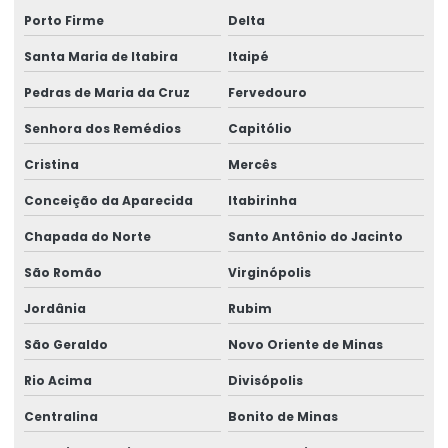
Porto Firme
Delta
Santa Maria de Itabira
Itaipé
Pedras de Maria da Cruz
Fervedouro
Senhora dos Remédios
Capitólio
Cristina
Mercês
Conceição da Aparecida
Itabirinha
Chapada do Norte
Santo Antônio do Jacinto
São Romão
Virginópolis
Jordânia
Rubim
São Geraldo
Novo Oriente de Minas
Rio Acima
Divisópolis
Centralina
Bonito de Minas