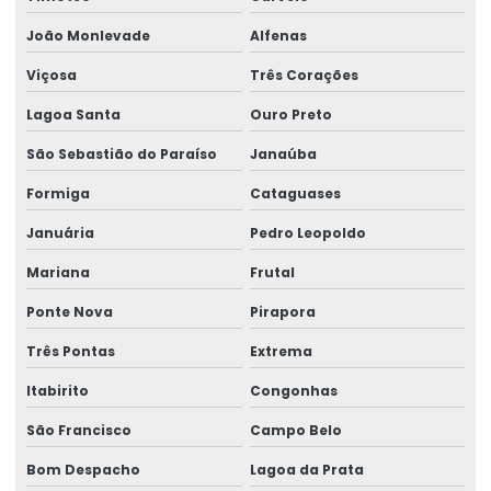
Motor para ponte rolante
João Monlevade
Alfenas
Motor redutor para ponte rolante
Viçosa
Três Corações
Movimentação de cargas laner
Lagoa Santa
Ouro Preto
Movimentação Horizontal Com Trole Elétrico
São Sebastião do Paraíso
Janaúba
Painel elétrico para ponte rolante
Formiga
Cataguases
Painel elétrico para talha
Januária
Pedro Leopoldo
Peças para ponte rolante
Mariana
Frutal
Ponte Nova
Pirapora
Peças para ponte rolante swf
Três Pontas
Extrema
Peças para pontes rolantes de qualquer marca
Itabirito
Congonhas
Peças de reposição para pontes rolantes
São Francisco
Campo Belo
Peças de reposição para talhas
Bom Despacho
Lagoa da Prata
Peças sobressalentes multimarcas