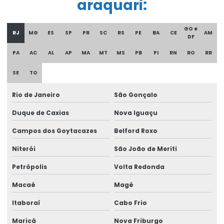
araquari:
Cortina de cabo ponte rolante
Curso De Reciclagem Para Operadores De Talhas
GO e
RJ
MG
ES
SP
PR
SC
RS
PE
BA
CE
AM
DF
Discos de freios ponte rolante multimarcas
PA
AC
AL
AP
MA
MT
MS
PB
PI
RN
RO
RR
Distribuidor autorizado swf krantechnik brasil
SE
TO
Empresa especializada em manutenção de ponte rolante
Rio de Janeiro
São Gonçalo
Empresa de ponte rolante
Duque de Caxias
Nova Iguaçu
Empresa de talha elétrica
Campos dos Goytacazes
Belford Roxo
Empresas de barramento blindado
Niterói
São João de Meriti
Empresas de manutenção em ponte rolante
Petrópolis
Volta Redonda
Equipamento Para Elevação De Cargas Até 250 Toneladas
Macaé
Magé
Equipamentos swf krantechnik brasil
Itaboraí
Cabo Frio
Especialista Em Manutenção De Cargas
Maricá
Nova Friburgo