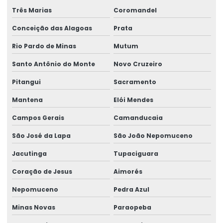
Três Marias
Coromandel
Serviço De Manutenção Preventiva
Conceição das Alagoas
Prata
Serviço De Montagem De Elevadores De Carga
Rio Pardo de Minas
Mutum
Serviço De Reforma De Pontes Rolantes
Santo Antônio do Monte
Novo Cruzeiro
Serviços Especializados Em Reforma De Pontes Rolantes
Pitangui
Sacramento
Sinalizador áudio visual
Mantena
Elói Mendes
Sistema De Içamento Com Trole Motorizado
Campos Gerais
Camanducaia
Sistema festoon para pontes rolantes
São José da Lapa
São João Nepomuceno
Talha De Cabo Aço Com Monitoramento
Jacutinga
Tupaciguara
Coração de Jesus
Aimorés
Talha De Cabo De Aço Eletrônica
Nepomuceno
Pedra Azul
Talha De Cinta Aço Carbono
Minas Novas
Paraopeba
Talha De Cinta Elétrica Aço Carbono Versátil