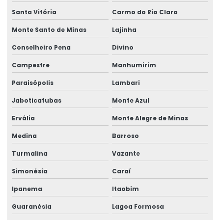
Santa Vitória
Carmo do Rio Claro
Talha Elétrica Com Trole Incorporado
Monte Santo de Minas
Lajinha
Talha Elétrica Compacta Para Indústria
Conselheiro Pena
Divino
Talha elétrica de corrente
Campestre
Manhumirim
Talha Elétrica Fixa Com Monitoramento
Paraisópolis
Lambari
Talha Elétrica Industrial
Jaboticatubas
Monte Azul
Talha Elétrica Inox Para Movimentação Horizontal
Ervália
Monte Alegre de Minas
Talha Elétrica Nova
Medina
Barroso
Talha Elétrica Para Elevação
Turmalina
Vazante
Talha Elétrica Para Içamento De Cargas
Simonésia
Caraí
Ipanema
Itaobim
Talha Elétrica Para Indústria Alimentícia
Guaranésia
Lagoa Formosa
Talha Elétrica Para Indústrias Diversas