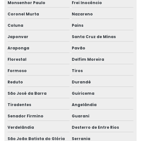
Monsenhor Paulo
Frei Inocêncio
Coronel Murta
Nazareno
Coluna
Pains
Japonvar
Santa Cruz de Minas
Araponga
Pavão
Florestal
Delfim Moreira
Formoso
Tiros
Reduto
Durandé
São José da Barra
Guiricema
Tiradentes
Angelândia
Senador Firmino
Guarani
Verdelândia
Desterro de Entre Rios
São João Batista do Glória
Serrania