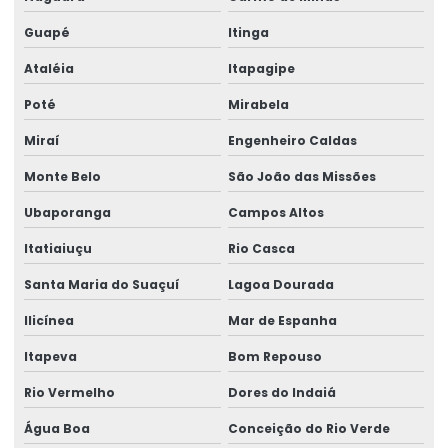
Guapé
Itinga
Ataléia
Itapagipe
Poté
Mirabela
Miraí
Engenheiro Caldas
Monte Belo
São João das Missões
Ubaporanga
Campos Altos
Itatiaiuçu
Rio Casca
Santa Maria do Suaçuí
Lagoa Dourada
Ilicínea
Mar de Espanha
Itapeva
Bom Repouso
Rio Vermelho
Dores do Indaiá
Água Boa
Conceição do Rio Verde