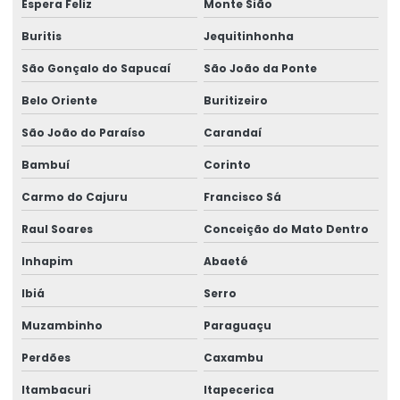
Espera Feliz
Monte Sião
Talha Elétrica
Buritis
Jequitinhonha
Talha Elétrica 125 Kg A 5 Toneladas
São Gonçalo do Sapucaí
São João da Ponte
Talha Elétrica Aço Carbono
Belo Oriente
Buritizeiro
Talha Elétrica Aço Inox
São João do Paraíso
Carandaí
Talha Elétrica Aço Inox Para Setores Críticos
Bambuí
Corinto
Talha Elétrica Aço Inoxidável
Carmo do Cajuru
Francisco Sá
Talha Elétrica Baixa Altura
Raul Soares
Conceição do Mato Dentro
Talha Elétrica Cabo De Aço
Inhapim
Abaeté
Talha Elétrica Capacidade 5 Toneladas
Ibiá
Serro
Muzambinho
Paraguaçu
Talha Elétrica Com Capacidade Até 5 Toneladas
Perdões
Caxambu
Talha Elétrica Com Controle Inteligente
Itambacuri
Itapecerica
Talha Elétrica Com Inversor De Frequência