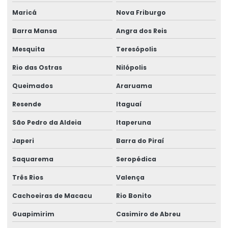
Maricá
Nova Friburgo
Empresas de manutenção em ponte rolante
Barra Mansa
Angra dos Reis
Equipamento Para Elevação De Cargas Até 250 Toneladas
Mesquita
Teresópolis
Equipamentos swf krantechnik brasil
Rio das Ostras
Nilópolis
Especialista Em Manutenção De Cargas
Queimados
Araruama
Esteira porta cabo para ponte rolante
Resende
Itaguaí
Fabricação de caminho de rolamento
São Pedro da Aldeia
Itaperuna
Fornecedores de cabo de aço
Japeri
Barra do Piraí
Fornecedores de talha elétrica
Saquarema
Seropédica
Freio para ponte rolante multimarcas
Três Rios
Valença
Gancho para ponte rolante
Cachoeiras de Macacu
Rio Bonito
Importadora de equipamento swf
Guapimirim
Casimiro de Abreu