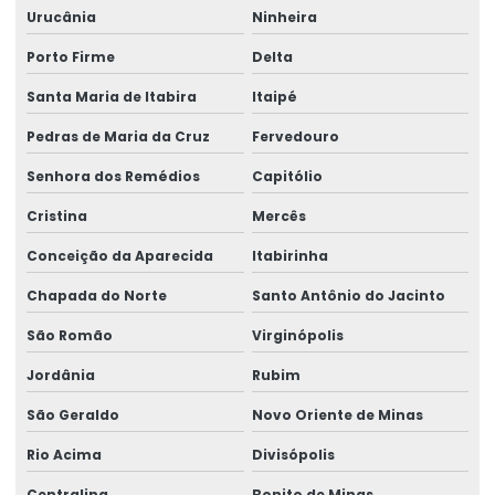
Urucânia
Ninheira
Porto Firme
Delta
Santa Maria de Itabira
Itaipé
Pedras de Maria da Cruz
Fervedouro
Senhora dos Remédios
Capitólio
Cristina
Mercês
Conceição da Aparecida
Itabirinha
Chapada do Norte
Santo Antônio do Jacinto
São Romão
Virginópolis
Jordânia
Rubim
São Geraldo
Novo Oriente de Minas
Rio Acima
Divisópolis
Centralina
Bonito de Minas