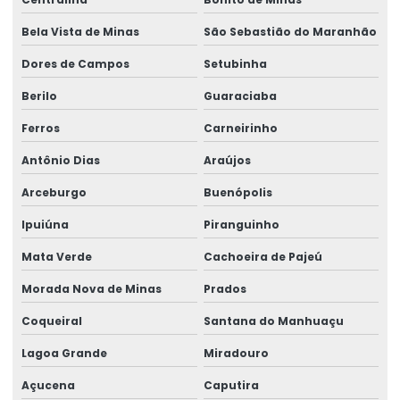
Bela Vista de Minas
São Sebastião do Maranhão
Dores de Campos
Setubinha
Berilo
Guaraciaba
Ferros
Carneirinho
Antônio Dias
Araújos
Arceburgo
Buenópolis
Ipuiúna
Piranguinho
Mata Verde
Cachoeira de Pajeú
Morada Nova de Minas
Prados
Coqueiral
Santana do Manhuaçu
Lagoa Grande
Miradouro
Açucena
Caputira