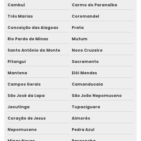
Cambuí
Carmo do Paranaíba
Reforma de talha elétrica em sc
Três Marias
Coromandel
Representação swf krantechnik brasil
Conceição das Alagoas
Prata
Retrofit de pontes rolantes
Rio Pardo de Minas
Mutum
Sensor anti colisão ponte rolante
Santo Antônio do Monte
Novo Cruzeiro
Serviço De Manutenção Preventiva
Pitangui
Sacramento
Serviço De Montagem De Elevadores De Carga
Mantena
Elói Mendes
Campos Gerais
Camanducaia
Serviço De Reforma De Pontes Rolantes
São José da Lapa
São João Nepomuceno
Serviços Especializados Em Reforma De Pontes Rolantes
Jacutinga
Tupaciguara
Sinalizador áudio visual
Coração de Jesus
Aimorés
Sistema De Içamento Com Trole Motorizado
Nepomuceno
Pedra Azul
Sistema festoon para pontes rolantes
Minas Novas
Paraopeba