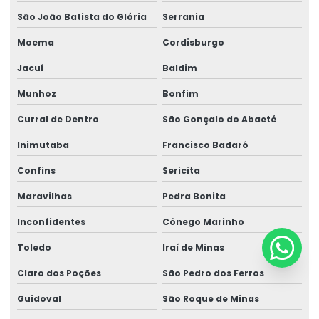
São João Batista do Glória
Serrania
Moema
Cordisburgo
Jacuí
Baldim
Munhoz
Bonfim
Curral de Dentro
São Gonçalo do Abaeté
Inimutaba
Francisco Badaró
Confins
Sericita
Maravilhas
Pedra Bonita
Inconfidentes
Cônego Marinho
Toledo
Iraí de Minas
Claro dos Poções
São Pedro dos Ferros
Guidoval
São Roque de Minas