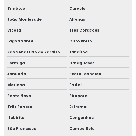
Montagem de ponte rolante
Timóteo
Curvelo
Montagem de talha elétrica
João Monlevade
Alfenas
Montagem Técnica De Sistemas De Elevação
Viçosa
Três Corações
Motor elétrico para ponte rolante
Lagoa Santa
Ouro Preto
Motor para ponte rolante
São Sebastião do Paraíso
Janaúba
Formiga
Cataguases
Motor redutor para ponte rolante
Januária
Pedro Leopoldo
Movimentação de cargas laner
Mariana
Frutal
Movimentação Horizontal Com Trole Elétrico
Ponte Nova
Pirapora
Painel elétrico para ponte rolante
Três Pontas
Extrema
Painel elétrico para talha
Itabirito
Congonhas
Peças para ponte rolante
São Francisco
Campo Belo
Peças para ponte rolante swf