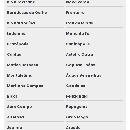
Rio Piracicaba
Nova Ponte
Topografia caminho de rolamento
Bom Jesus do Galho
Fronteira
Treinamento De Operação Com Talhas Elétricas
Rio Paranaíba
Itaú de Minas
Treinamento De Pontes Rolantes
Ladainha
Maria da Fé
Treinamento Em Segurança De Elevadores
Brazópolis
Sabinópolis
Treinamento para operadores de ponte rolante
Caldas
Astolfo Dutra
Treinamento de ponte rolante
Matias Barbosa
Capitão Enéas
Trilhos para pontes rolantes
Montalvânia
Águas Vermelhas
Trilhos de rolamento para pontes rolantes
Martinho Campos
Candeias
Trole Elétrico
Bicas
Felixlândia
Abre Campo
Papagaios
Trole Elétrico Para Produção E Montagem
Alterosa
Grão Mogol
Trole Motorizado Para Talha
Joaíma
Areado
Venda de peças para pontes rolantes