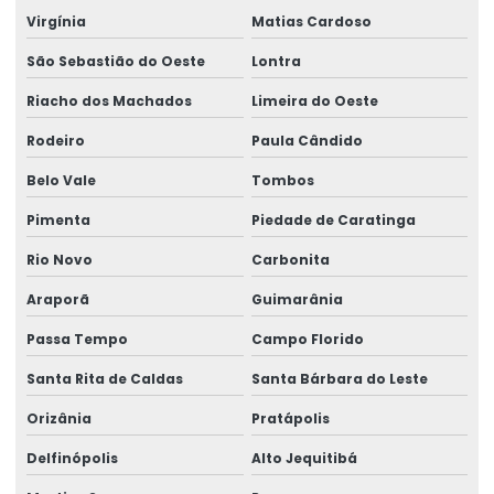
Virgínia
Matias Cardoso
São Sebastião do Oeste
Lontra
Riacho dos Machados
Limeira do Oeste
Rodeiro
Paula Cândido
Belo Vale
Tombos
Pimenta
Piedade de Caratinga
Rio Novo
Carbonita
Araporã
Guimarânia
Passa Tempo
Campo Florido
Santa Rita de Caldas
Santa Bárbara do Leste
Orizânia
Pratápolis
Delfinópolis
Alto Jequitibá