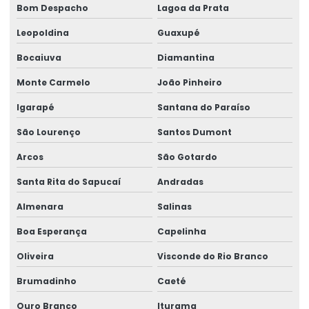
Bom Despacho
Lagoa da Prata
Peças para pontes rolantes de qualquer marca
Leopoldina
Guaxupé
Peças de reposição para pontes rolantes
Bocaiuva
Diamantina
Peças de reposição para talhas
Monte Carmelo
João Pinheiro
Peças sobressalentes multimarcas
Igarapé
Santana do Paraíso
Peças sobressalentes para pontes rolantes
São Lourenço
Santos Dumont
Arcos
São Gotardo
Peças para talha elétrica
Santa Rita do Sapucaí
Andradas
Ponte rolante fabricante
Almenara
Salinas
Pontes rolante swf
Boa Esperança
Capelinha
Pontes rolante e talhas para ambientes perigosos
Oliveira
Visconde do Rio Branco
Projetos especiais em pontes rolantes
Brumadinho
Caeté
Projetos especiais em talhas elétricas
Ouro Branco
Iturama