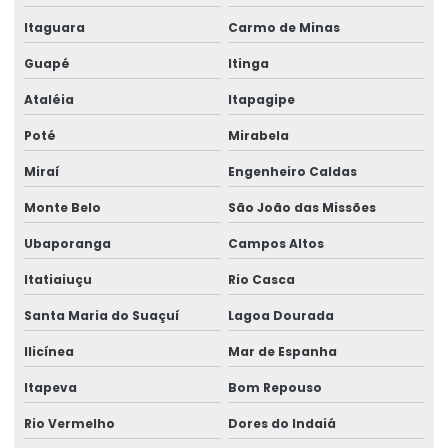
Itaguara
Carmo de Minas
Venda de talha cabo de aço
Guapé
Itinga
Venda de talha elétrica
Ataléia
Itapagipe
Venda de talha elétrica de grau alimentício
Poté
Mirabela
Venda de talha elétrica para usina hidrelétrica
Miraí
Engenheiro Caldas
Monte Belo
São João das Missões
Ubaporanga
Campos Altos
Itatiaiuçu
Rio Casca
Santa Maria do Suaçuí
Lagoa Dourada
Ilicínea
Mar de Espanha
Itapeva
Bom Repouso
Rio Vermelho
Dores do Indaiá