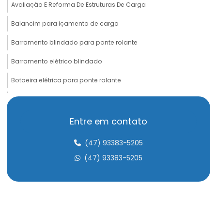
Avaliação E Reforma De Estruturas De Carga
Balancim para içamento de carga
Barramento blindado para ponte rolante
Barramento elétrico blindado
Botoeira elétrica para ponte rolante
Cabeceira para ponte rolante
Cabo de aço compactado de alta performance
Entre em contato
Cabo de aço para elevação de carga
(47) 93383-5205
Cabo de aço para elevadores
(47) 93383-5205
Cabo de aço para içamento de carga
Cabo de aço para movimentação de carga
Cabo de aço para ponte rolante