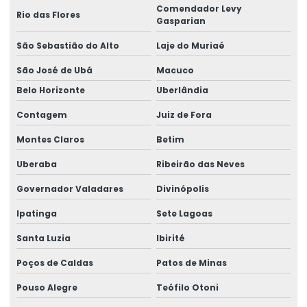
Manutenção preventiva ponte rolante jaraguá do sul
Comendador Levy
Rio das Flores
Gasparian
Manutenção preventiva ponte rolante joinville
São Sebastião do Alto
Laje do Muriaé
Manutenção preventiva de ponte rolante em mg
São José de Ubá
Macuco
Manutenção preventiva de ponte rolante em pr
Belo Horizonte
Uberlândia
Contagem
Juiz de Fora
Manutenção preventiva ponte rolante rio do sul
Montes Claros
Betim
Manutenção preventiva de ponte rolante em rs
Uberaba
Ribeirão das Neves
Manutenção preventiva ponte rolante são josé dos pinhais
Governador Valadares
Divinópolis
Manutenção preventiva de ponte rolante em sc
Ipatinga
Sete Lagoas
Manutenção preventiva de ponte rolante em sp
Santa Luzia
Ibirité
Manutenção preventiva em pontes rolantes
Poços de Caldas
Patos de Minas
Manutenção preventiva de talha elétrica em am
Pouso Alegre
Teófilo Otoni
Manutenção preventiva de talha elétrica em mg