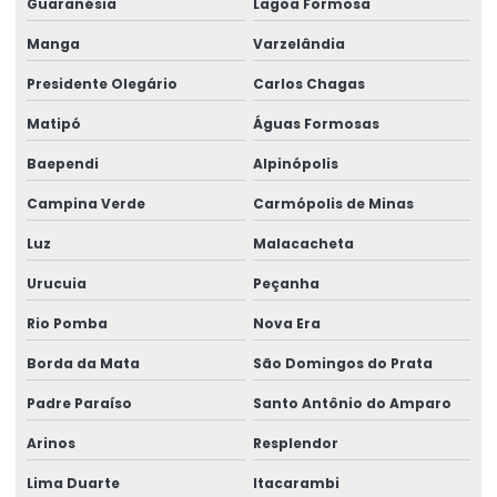
Guaranésia
Lagoa Formosa
Talha Elétrica Para Elevação
Manga
Varzelândia
Talha Elétrica Para Içamento De Cargas
Presidente Olegário
Carlos Chagas
Talha Elétrica Para Indústria Alimentícia
Matipó
Águas Formosas
Talha Elétrica Para Indústrias Diversas
Baependi
Alpinópolis
Talha Elétrica Para Movimentação De Cargas
Campina Verde
Carmópolis de Minas
Talha elétrica para ponte rolante
Luz
Malacacheta
Talha Elétrica Resistente A Corrosão Para Indústria
Urucuia
Peçanha
Talha Fixa Aço Carbono
Rio Pomba
Nova Era
Borda da Mata
São Domingos do Prata
Talha Fixa Aço Carbono Aplicações Industriais
Padre Paraíso
Santo Antônio do Amparo
Talha Fixa Aço Carbono Preço
Arinos
Resplendor
Talha Fixa Cinta Industrial
Lima Duarte
Itacarambi
Talha Fixa De Cabo De Aço