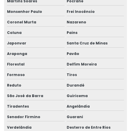
Martins Soares
Pocrane
Monsenhor Paulo
Frei Inocêncio
Coronel Murta
Nazareno
Coluna
Pains
Japonvar
Santa Cruz de Minas
Araponga
Pavão
Florestal
Delfim Moreira
Formoso
Tiros
Reduto
Durandé
São José da Barra
Guiricema
Tiradentes
Angelândia
Senador Firmino
Guarani
Verdelândia
Desterro de Entre Rios