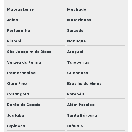
Radio controle para ponte rolante
Mateus Leme
Machado
Reforma de caminho de rolamento
Jaíba
Matozinhos
Reforma De Equipamentos De Movimentação De Cargas
Porteirinha
Sarzedo
Reforma De Talhas Elétricas
Piumhi
Nanuque
Reforma de ponte rolante
São Joaquim de Bicas
Araçuaí
Reforma de ponte rolante em am
Várzea da Palma
Taiobeiras
Itamarandiba
Guanhães
Reforma de ponte rolante em pr
Ouro Fino
Brasília de Minas
Reforma de ponte rolante em rs
Carangola
Pompéu
Reforma de ponte rolante em sc
Barão de Cocais
Além Paraíba
Reforma de ponte rolante em sp
Juatuba
Santa Bárbara
Reforma de talha elétrica
Espinosa
Cláudio
Reforma de talha elétrica em am