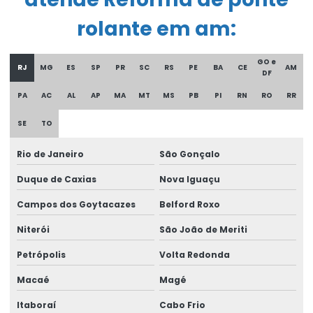
Comprar Talha Fixa Aço Carbono
rolante em am:
Comprar Talha Nova Para Elevação Industrial
Controle remoto para ponte rolante
GO e
RJ
MG
ES
SP
PR
SC
RS
PE
BA
CE
AM
DF
Corrente Para Talha Elétrica Até 9 Metros
PA
AC
AL
AP
MA
MT
MS
PB
PI
RN
RO
RR
Cortina de cabo ponte rolante
SE
TO
Curso De Reciclagem Para Operadores De Talhas
Rio de Janeiro
São Gonçalo
Discos de freios ponte rolante multimarcas
Duque de Caxias
Nova Iguaçu
Distribuidor autorizado swf krantechnik brasil
Campos dos Goytacazes
Belford Roxo
Empresa especializada em manutenção de ponte rolante
Niterói
São João de Meriti
Empresa de ponte rolante
Petrópolis
Volta Redonda
Empresa de talha elétrica
Macaé
Magé
Itaboraí
Cabo Frio
Empresas de barramento blindado