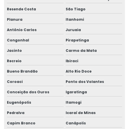
Resende Costa
São Tiago
Planura
Itanhomi
Antônio Carlos
Juruaia
Congonhal
Pirapetinga
Jacinto
Carmo da Mata
Recreio
Ibiraci
Bueno Brandão
Alto Rio Doce
Coroaci
Ponto dos Volantes
Conceição dos Ouros
Igaratinga
Eugenópolis
Itamogi
Pedralva
Icaraí de Minas
Capim Branco
Canápolis