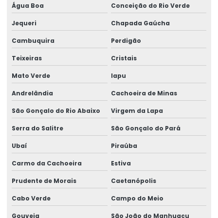
Água Boa
Conceição do Rio Verde
Jequeri
Chapada Gaúcha
Cambuquira
Perdigão
Teixeiras
Cristais
Mato Verde
Iapu
Andrelândia
Cachoeira de Minas
São Gonçalo do Rio Abaixo
Virgem da Lapa
Serra do Salitre
São Gonçalo do Pará
Ubaí
Piraúba
Carmo da Cachoeira
Estiva
Prudente de Morais
Caetanópolis
Cabo Verde
Campo do Meio
Gouveia
São João do Manhuaçu