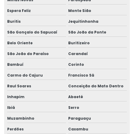
Talha De Cabo Aço Com Monitoramento
Espera Feliz
Monte Sião
Talha De Cabo De Aço Eletrônica
Buritis
Jequitinhonha
Talha De Cinta Aço Carbono
São Gonçalo do Sapucaí
São João da Ponte
Talha De Cinta Elétrica Aço Carbono Versátil
Belo Oriente
Buritizeiro
Talha Elétrica
São João do Paraíso
Carandaí
Talha Elétrica 125 Kg A 5 Toneladas
Bambuí
Corinto
Talha Elétrica Aço Carbono
Carmo do Cajuru
Francisco Sá
Raul Soares
Conceição do Mato Dentro
Talha Elétrica Aço Inox
Inhapim
Abaeté
Talha Elétrica Aço Inox Para Setores Críticos
Ibiá
Serro
Talha Elétrica Aço Inoxidável
Muzambinho
Paraguaçu
Talha Elétrica Baixa Altura
Perdões
Caxambu
Talha Elétrica Cabo De Aço