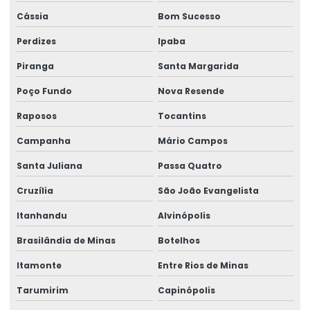
Cássia
Bom Sucesso
Talha Fixa Duplaviga Para Indústrias
Perdizes
Ipaba
Talha Fixa Para Cargas Extrema
Piranga
Santa Margarida
Talha Fixa Para Indústria Pesada
Poço Fundo
Nova Resende
Talha Fixa Para Projetos De Engenharia Pesada
Raposos
Tocantins
Talha Motorizada Para Pontes Rolantes Duplaviga
Campanha
Mário Campos
Talha Nova Com Inversor De Frequência
Santa Juliana
Passa Quatro
Talha Para Ambientes Com Restrição De Altura
Cruzília
São João Evangelista
Talha Univiga Com Monitoramento
Itanhandu
Alvinópolis
Brasilândia de Minas
Botelhos
Talhas elétricas de cabo de aço
Itamonte
Entre Rios de Minas
Talhas elétricas de cabo de aço swf
Tarumirim
Capinópolis
Talhas elétricas de corrente swf