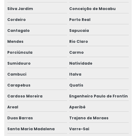
Silva Jardim
Conceição de Macabu
Manutenção corretiva em talhas
Cordeiro
Porto Real
Manutenção De Pontes Rolantes
Cantagalo
Sapucaia
Manutenção ponte rolante
Mendes
Rio Claro
Manutenção ponte rolante rio de janeiro
Porciúncula
Carmo
Manutenção ponte rolante santa catarina
Sumidouro
Natividade
Manutenção ponte rolante swf
Cambuci
Italva
Manutenção preventiva de ponte rolante em am
Carapebus
Quatis
Manutenção preventiva ponte rolante araquari
Cardoso Moreira
Engenheiro Paulo de Frontin
Manutenção preventiva ponte rolante caxias do sul
Areal
Aperibé
Manutenção preventiva ponte rolante curitiba
Duas Barras
Trajano de Moraes
Manutenção preventiva ponte rolante itajaí
Santa Maria Madalena
Varre-Sai