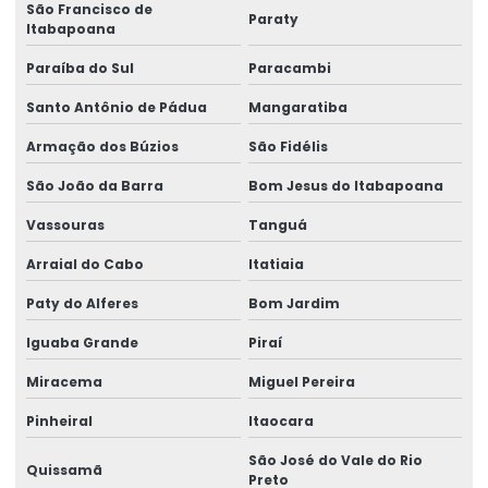
São Francisco de
Importadora de peças ponte rolante multimarcas
Paraty
Itabapoana
Inspeção De Pontes Rolantes Conforme Abnt
Paraíba do Sul
Paracambi
Instalação de barramento blindado
Santo Antônio de Pádua
Mangaratiba
Instalação De Pontes Rolantes Com Segurança
Armação dos Búzios
São Fidélis
Instalação de nr 12 em pontes rolantes
São João da Barra
Bom Jesus do Itabapoana
Inversor de frequência para ponte rolante
Vassouras
Tanguá
Arraial do Cabo
Itatiaia
Laudo de ponte rolante
Paty do Alferes
Bom Jardim
Limitador de carga para ponte rolante
Iguaba Grande
Piraí
Manutenção Corretiva De Pontes Rolantes
Miracema
Miguel Pereira
Manutenção corretiva de ponte rolante em am
Pinheiral
Itaocara
Manutenção corretiva de ponte rolante em sc
São José do Vale do Rio
Quissamã
Manutenção corretiva em pontes rolantes
Preto