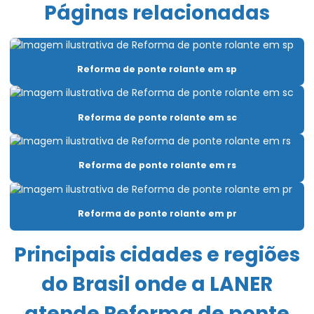
Páginas relacionadas
Cabo de aço para talha elétrica
Caminho de rolamento para pontes rolantes
Reforma de ponte rolante em sp
Capacitação Para Uso De Pontes Rolantes E Talhas
Carro Talha Duplaviga
Reforma de ponte rolante em sc
Carro Talha Duplaviga Com Monitoramento De Carga
Carro Talha Duplaviga Eletrônico
Reforma de ponte rolante em rs
Carro Talha Motorizado Para Cargas Pesadas
Célula carga industrial
Reforma de ponte rolante em pr
Célula de carga para ponte rolante
Principais cidades e regiões
Chave fim de curso para ponte rolante
do Brasil onde a LANER
Compra De Carro Talha Duplaviga Para Elevação
atende Reforma de ponte