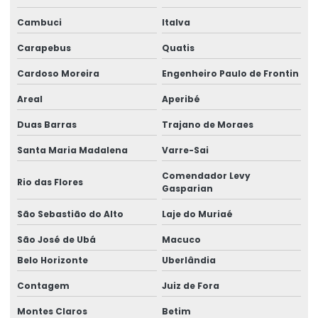
Manutenção preventiva ponte rolante caxias do sul
Cambuci
Italva
Manutenção preventiva ponte rolante curitiba
Carapebus
Quatis
Manutenção preventiva ponte rolante itajaí
Cardoso Moreira
Engenheiro Paulo de Frontin
Manutenção preventiva ponte rolante jaraguá do sul
Areal
Aperibé
Manutenção preventiva ponte rolante joinville
Duas Barras
Trajano de Moraes
Manutenção preventiva de ponte rolante em mg
Santa Maria Madalena
Varre-Sai
Manutenção preventiva de ponte rolante em pr
Comendador Levy
Rio das Flores
Gasparian
Manutenção preventiva ponte rolante rio do sul
São Sebastião do Alto
Laje do Muriaé
Manutenção preventiva de ponte rolante em rs
São José de Ubá
Macuco
Manutenção preventiva ponte rolante são josé dos pinhais
Belo Horizonte
Uberlândia
Manutenção preventiva de ponte rolante em sc
Contagem
Juiz de Fora
Manutenção preventiva de ponte rolante em sp
Montes Claros
Betim