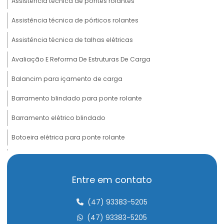
Assistência técnica de pontes rolantes
Assistência técnica de pórticos rolantes
Assistência técnica de talhas elétricas
Avaliação E Reforma De Estruturas De Carga
Balancim para içamento de carga
Barramento blindado para ponte rolante
Barramento elétrico blindado
Botoeira elétrica para ponte rolante
Cabeceira para ponte rolante
Cabo de aço compactado de alta performance
Entre em contato
Cabo de aço para elevação de carga
(47) 93383-5205
Cabo de aço para elevadores
(47) 93383-5205