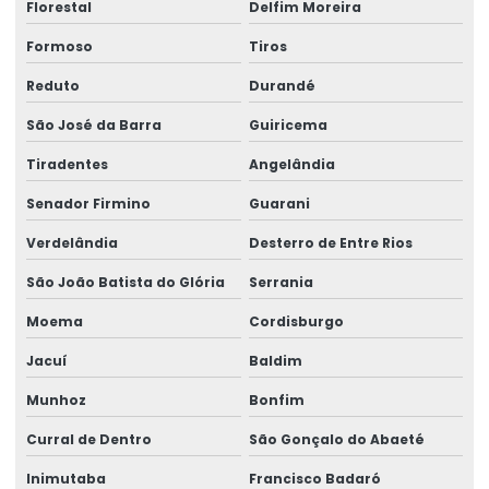
Florestal
Delfim Moreira
Formoso
Tiros
Reduto
Durandé
São José da Barra
Guiricema
Tiradentes
Angelândia
Senador Firmino
Guarani
Verdelândia
Desterro de Entre Rios
São João Batista do Glória
Serrania
Moema
Cordisburgo
Jacuí
Baldim
Munhoz
Bonfim
Curral de Dentro
São Gonçalo do Abaeté
Inimutaba
Francisco Badaró