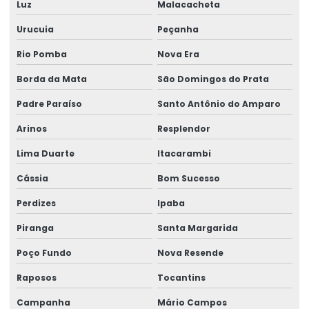
Luz
Malacacheta
Talha Fixa Aço Carbono Preço
Urucuia
Peçanha
Talha Fixa Cinta Industrial
Rio Pomba
Nova Era
Talha Fixa De Cabo De Aço
Borda da Mata
São Domingos do Prata
Talha Fixa Duplaviga Para Indústrias
Padre Paraíso
Santo Antônio do Amparo
Talha Fixa Para Cargas Extrema
Arinos
Resplendor
Lima Duarte
Itacarambi
Talha Fixa Para Indústria Pesada
Cássia
Bom Sucesso
Talha Fixa Para Projetos De Engenharia Pesada
Perdizes
Ipaba
Talha Motorizada Para Pontes Rolantes Duplaviga
Piranga
Santa Margarida
Talha Nova Com Inversor De Frequência
Poço Fundo
Nova Resende
Talha Para Ambientes Com Restrição De Altura
Raposos
Tocantins
Talha Univiga Com Monitoramento
Campanha
Mário Campos