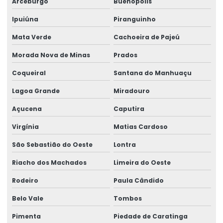
Arceburgo
Buenópolis
Ipuiúna
Piranguinho
Mata Verde
Cachoeira de Pajeú
Morada Nova de Minas
Prados
Coqueiral
Santana do Manhuaçu
Lagoa Grande
Miradouro
Açucena
Caputira
Virgínia
Matias Cardoso
São Sebastião do Oeste
Lontra
Riacho dos Machados
Limeira do Oeste
Rodeiro
Paula Cândido
Belo Vale
Tombos
Pimenta
Piedade de Caratinga