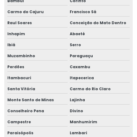
Bambuí
Corinto
Talha Elétrica Aço Inoxidável
Carmo do Cajuru
Francisco Sá
Talha Elétrica Baixa Altura
Raul Soares
Conceição do Mato Dentro
Talha Elétrica Cabo De Aço
Inhapim
Abaeté
Talha Elétrica Capacidade 5 Toneladas
Ibiá
Serro
Muzambinho
Paraguaçu
Talha Elétrica Com Capacidade Até 5 Toneladas
Perdões
Caxambu
Talha Elétrica Com Controle Inteligente
Itambacuri
Itapecerica
Talha Elétrica Com Inversor De Frequência
Santa Vitória
Carmo do Rio Claro
Talha Elétrica Com Trole Incorporado
Monte Santo de Minas
Lajinha
Talha Elétrica Compacta Para Indústria
Conselheiro Pena
Divino
Talha elétrica de corrente
Campestre
Manhumirim
Talha Elétrica Fixa Com Monitoramento
Paraisópolis
Lambari