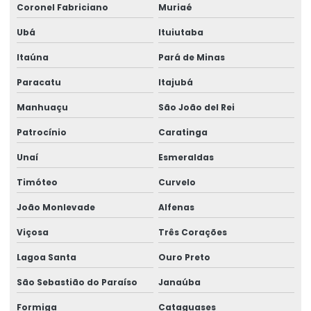
Montagem De Equipamentos De Elevação
Coronel Fabriciano
Muriaé
Montagem De Pontes Rolantes Seguras
Ubá
Ituiutaba
Itaúna
Pará de Minas
Montagem e desmontagem de ponte rolante
Paracatu
Itajubá
Montagem de ponte rolante
Manhuaçu
São João del Rei
Montagem de talha elétrica
Patrocínio
Caratinga
Montagem Técnica De Sistemas De Elevação
Unaí
Esmeraldas
Motor elétrico para ponte rolante
Timóteo
Curvelo
Motor para ponte rolante
João Monlevade
Alfenas
Motor redutor para ponte rolante
Viçosa
Três Corações
Movimentação de cargas laner
Lagoa Santa
Ouro Preto
Movimentação Horizontal Com Trole Elétrico
São Sebastião do Paraíso
Janaúba
Painel elétrico para ponte rolante
Formiga
Cataguases