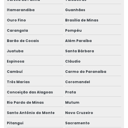
Reforma de ponte rolante em sp
Itamarandiba
Guanhães
Reforma de talha elétrica
Ouro Fino
Brasília de Minas
Reforma de talha elétrica em am
Carangola
Pompéu
Barão de Cocais
Além Paraíba
Reforma de talha elétrica em sc
Juatuba
Santa Bárbara
Representação swf krantechnik brasil
Espinosa
Cláudio
Retrofit de pontes rolantes
Cambuí
Carmo do Paranaíba
Sensor anti colisão ponte rolante
Três Marias
Coromandel
Serviço De Manutenção Preventiva
Conceição das Alagoas
Prata
Serviço De Montagem De Elevadores De Carga
Rio Pardo de Minas
Mutum
Serviço De Reforma De Pontes Rolantes
Santo Antônio do Monte
Novo Cruzeiro
Serviços Especializados Em Reforma De Pontes Rolantes
Pitangui
Sacramento