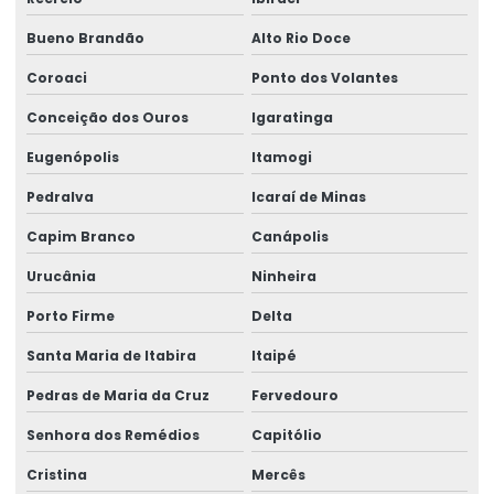
Bueno Brandão
Alto Rio Doce
Coroaci
Ponto dos Volantes
Conceição dos Ouros
Igaratinga
Eugenópolis
Itamogi
Pedralva
Icaraí de Minas
Capim Branco
Canápolis
Urucânia
Ninheira
Porto Firme
Delta
Santa Maria de Itabira
Itaipé
Pedras de Maria da Cruz
Fervedouro
Senhora dos Remédios
Capitólio
Cristina
Mercês