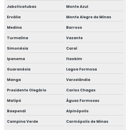
Talha Elétrica Industrial
Jaboticatubas
Monte Azul
Talha Elétrica Inox Para Movimentação Horizontal
Ervália
Monte Alegre de Minas
Talha Elétrica Nova
Medina
Barroso
Talha Elétrica Para Elevação
Turmalina
Vazante
Talha Elétrica Para Içamento De Cargas
Simonésia
Caraí
Ipanema
Itaobim
Talha Elétrica Para Indústria Alimentícia
Guaranésia
Lagoa Formosa
Talha Elétrica Para Indústrias Diversas
Manga
Varzelândia
Talha Elétrica Para Movimentação De Cargas
Presidente Olegário
Carlos Chagas
Talha elétrica para ponte rolante
Matipó
Águas Formosas
Talha Elétrica Resistente A Corrosão Para Indústria
Baependi
Alpinópolis
Talha Fixa Aço Carbono
Campina Verde
Carmópolis de Minas
Talha Fixa Aço Carbono Aplicações Industriais