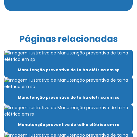
Cabo de aço para içamento de carga
Cabo de aço para movimentação de carga
Cabo de aço para ponte rolante
Páginas relacionadas
Cabo de aço para talha elétrica
Caminho de rolamento para pontes rolantes
Capacitação Para Uso De Pontes Rolantes E Talhas
Manutenção preventiva de talha elétrica em sp
Carro Talha Duplaviga
Carro Talha Duplaviga Com Monitoramento De Carga
Manutenção preventiva de talha elétrica em sc
Carro Talha Duplaviga Eletrônico
Carro Talha Motorizado Para Cargas Pesadas
Manutenção preventiva de talha elétrica em rs
Célula carga industrial