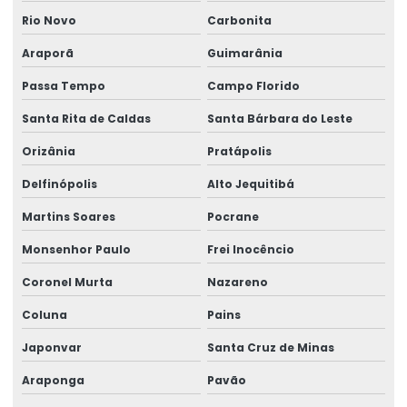
Rio Novo
Carbonita
Araporã
Guimarânia
Passa Tempo
Campo Florido
Santa Rita de Caldas
Santa Bárbara do Leste
Orizânia
Pratápolis
Delfinópolis
Alto Jequitibá
Martins Soares
Pocrane
Monsenhor Paulo
Frei Inocêncio
Coronel Murta
Nazareno
Coluna
Pains
Japonvar
Santa Cruz de Minas
Araponga
Pavão