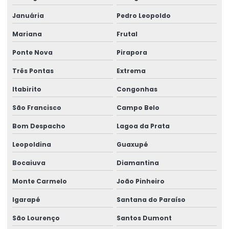
Painel elétrico para talha
Januária
Pedro Leopoldo
Peças para ponte rolante
Mariana
Frutal
Ponte Nova
Pirapora
Peças para ponte rolante swf
Três Pontas
Extrema
Peças para pontes rolantes de qualquer marca
Itabirito
Congonhas
Peças de reposição para pontes rolantes
São Francisco
Campo Belo
Peças de reposição para talhas
Bom Despacho
Lagoa da Prata
Peças sobressalentes multimarcas
Leopoldina
Guaxupé
Peças sobressalentes para pontes rolantes
Bocaiuva
Diamantina
Peças para talha elétrica
Monte Carmelo
João Pinheiro
Ponte rolante fabricante
Igarapé
Santana do Paraíso
Pontes rolante swf
São Lourenço
Santos Dumont