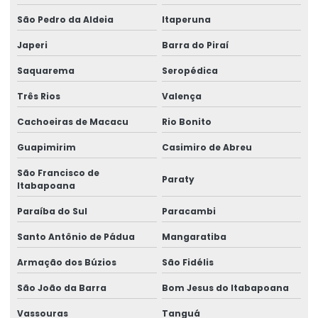
Freio para ponte rolante multimarcas
São Pedro da Aldeia
Itaperuna
Gancho para ponte rolante
Japeri
Barra do Piraí
Importadora de equipamento swf
Saquarema
Seropédica
Importadora de peças ponte rolante multimarcas
Três Rios
Valença
Inspeção De Pontes Rolantes Conforme Abnt
Cachoeiras de Macacu
Rio Bonito
Instalação de barramento blindado
Guapimirim
Casimiro de Abreu
Instalação De Pontes Rolantes Com Segurança
São Francisco de
Paraty
Itabapoana
Instalação de nr 12 em pontes rolantes
Paraíba do Sul
Paracambi
Inversor de frequência para ponte rolante
Santo Antônio de Pádua
Mangaratiba
Laudo de ponte rolante
Armação dos Búzios
São Fidélis
Limitador de carga para ponte rolante
São João da Barra
Bom Jesus do Itabapoana
Manutenção Corretiva De Pontes Rolantes
Vassouras
Tanguá