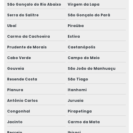
São Gonçalo do Rio Abaixo
Virgem da Lapa
Serra do Salitre
São Gonçalo do Pará
Ubaí
Piraúba
Carmo da Cachoeira
Estiva
Prudente de Morais
Caetanópolis
Cabo Verde
Campo do Meio
Gouveia
São João do Manhuaçu
Resende Costa
São Tiago
Planura
Itanhomi
Antônio Carlos
Juruaia
Congonhal
Pirapetinga
Jacinto
Carmo da Mata
Recreio
Ibiraci