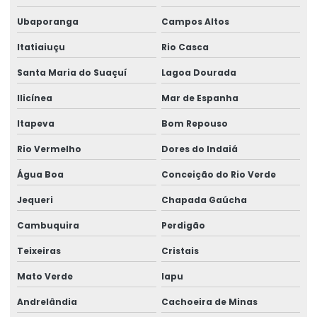
Ubaporanga
Campos Altos
Itatiaiuçu
Rio Casca
Santa Maria do Suaçuí
Lagoa Dourada
Ilicínea
Mar de Espanha
Itapeva
Bom Repouso
Rio Vermelho
Dores do Indaiá
Água Boa
Conceição do Rio Verde
Jequeri
Chapada Gaúcha
Cambuquira
Perdigão
Teixeiras
Cristais
Mato Verde
Iapu
Andrelândia
Cachoeira de Minas