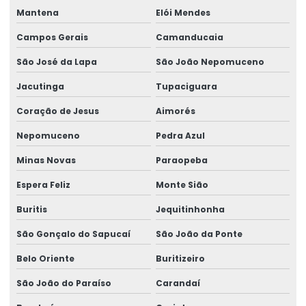
Sinalizador áudio visual
Mantena
Elói Mendes
Sistema De Içamento Com Trole Motorizado
Campos Gerais
Camanducaia
Sistema festoon para pontes rolantes
São José da Lapa
São João Nepomuceno
Talha De Cabo Aço Com Monitoramento
Jacutinga
Tupaciguara
Coração de Jesus
Aimorés
Talha De Cabo De Aço Eletrônica
Nepomuceno
Pedra Azul
Talha De Cinta Aço Carbono
Minas Novas
Paraopeba
Talha De Cinta Elétrica Aço Carbono Versátil
Espera Feliz
Monte Sião
Talha Elétrica
Buritis
Jequitinhonha
Talha Elétrica 125 Kg A 5 Toneladas
São Gonçalo do Sapucaí
São João da Ponte
Talha Elétrica Aço Carbono
Belo Oriente
Buritizeiro
Talha Elétrica Aço Inox
São João do Paraíso
Carandaí
Talha Elétrica Aço Inox Para Setores Críticos