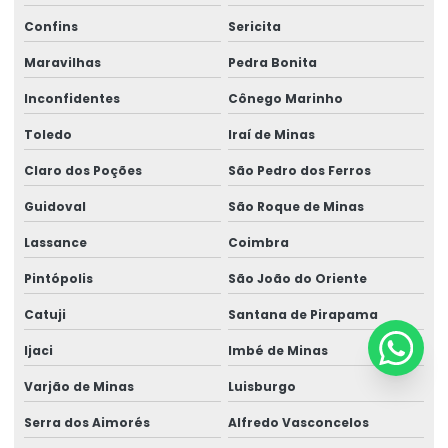
Confins
Sericita
Maravilhas
Pedra Bonita
Inconfidentes
Cônego Marinho
Toledo
Iraí de Minas
Claro dos Poções
São Pedro dos Ferros
Guidoval
São Roque de Minas
Lassance
Coimbra
Pintópolis
São João do Oriente
Catuji
Santana de Pirapama
Ijaci
Imbé de Minas
Varjão de Minas
Luisburgo
Serra dos Aimorés
Alfredo Vasconcelos