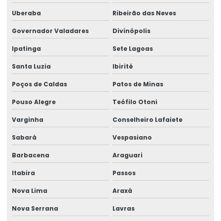
Manutenção preventiva em pontes rolantes
Uberaba
Ribeirão das Neves
Governador Valadares
Divinópolis
Manutenção preventiva de talha elétrica em am
Ipatinga
Sete Lagoas
Manutenção preventiva de talha elétrica em mg
Santa Luzia
Ibirité
Manutenção preventiva de talha elétrica em pr
Poços de Caldas
Patos de Minas
Manutenção preventiva de talha elétrica em rs
Pouso Alegre
Teófilo Otoni
Manutenção preventiva de talha elétrica em sc
Varginha
Conselheiro Lafaiete
Manutenção preventiva de talha elétrica em sp
Sabará
Vespasiano
Manutenção preventiva em talhas elétricas
Barbacena
Araguari
Modernização de ponte rolante
Itabira
Passos
Montagem de barramento blindado
Nova Lima
Araxá
Montagem de caminho de rolamento
Nova Serrana
Lavras