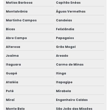
Matias Barbosa
Capitão Enéas
Trole Elétrico Para Produção E Montagem
Montalvânia
Águas Vermelhas
Trole Motorizado Para Talha
Martinho Campos
Candeias
Venda de peças para pontes rolantes
Bicas
Felixlândia
Venda de talha cabo de aço
Abre Campo
Papagaios
Venda de talha elétrica
Alterosa
Grão Mogol
Venda de talha elétrica de grau alimentício
Joaíma
Areado
Itaguara
Carmo de Minas
Venda de talha elétrica para usina hidrelétrica
Guapé
Itinga
Ataléia
Itapagipe
Poté
Mirabela
Miraí
Engenheiro Caldas
Monte Belo
São João das Missões