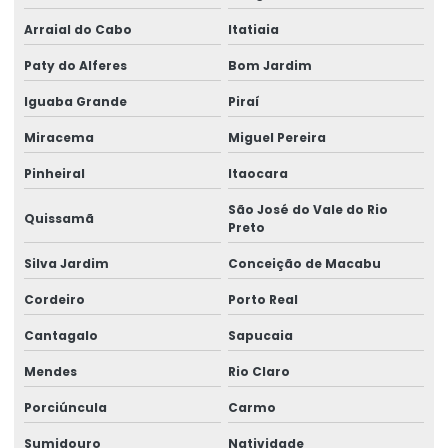
Manutenção corretiva de ponte rolante em am
Arraial do Cabo
Itatiaia
Manutenção corretiva de ponte rolante em sc
Paty do Alferes
Bom Jardim
Manutenção corretiva em pontes rolantes
Iguaba Grande
Piraí
Miracema
Miguel Pereira
Manutenção corretiva em talhas
Pinheiral
Itaocara
Manutenção De Pontes Rolantes
São José do Vale do Rio
Manutenção ponte rolante
Quissamã
Preto
Manutenção ponte rolante rio de janeiro
Silva Jardim
Conceição de Macabu
Manutenção ponte rolante santa catarina
Cordeiro
Porto Real
Manutenção ponte rolante swf
Cantagalo
Sapucaia
Mendes
Rio Claro
Manutenção preventiva de ponte rolante em am
Porciúncula
Carmo
Manutenção preventiva ponte rolante araquari
Sumidouro
Natividade