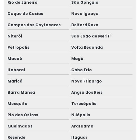
Rio de Janeiro
São Gonçalo
Empresa de ponte rolante
Duque de Caxias
Nova Iguaçu
Empresa de talha elétrica
Campos dos Goytacazes
Belford Roxo
Empresas de barramento blindado
Niterói
São João de Meriti
Empresas de manutenção em ponte rolante
Petrópolis
Volta Redonda
Equipamento Para Elevação De Cargas Até 250 Toneladas
Macaé
Magé
Equipamentos swf krantechnik brasil
Itaboraí
Cabo Frio
Especialista Em Manutenção De Cargas
Maricá
Nova Friburgo
Esteira porta cabo para ponte rolante
Barra Mansa
Angra dos Reis
Mesquita
Teresópolis
Fabricação de caminho de rolamento
Rio das Ostras
Nilópolis
Fornecedores de cabo de aço
Queimados
Araruama
Fornecedores de talha elétrica
Resende
Itaguaí