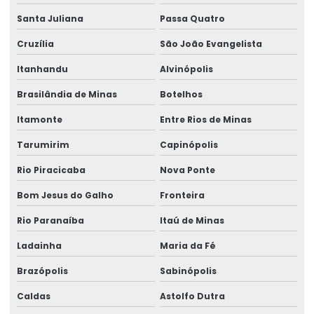
Talhas elétricas de cabo de aço
Santa Juliana
Passa Quatro
Talhas elétricas de cabo de aço swf
Cruzília
São João Evangelista
Talhas elétricas de corrente swf
Itanhandu
Alvinópolis
Topografia caminho de rolamento
Brasilândia de Minas
Botelhos
Treinamento De Operação Com Talhas Elétricas
Itamonte
Entre Rios de Minas
Treinamento De Pontes Rolantes
Tarumirim
Capinópolis
Rio Piracicaba
Nova Ponte
Treinamento Em Segurança De Elevadores
Bom Jesus do Galho
Fronteira
Treinamento para operadores de ponte rolante
Rio Paranaíba
Itaú de Minas
Treinamento de ponte rolante
Ladainha
Maria da Fé
Trilhos para pontes rolantes
Brazópolis
Sabinópolis
Trilhos de rolamento para pontes rolantes
Caldas
Astolfo Dutra
Trole Elétrico