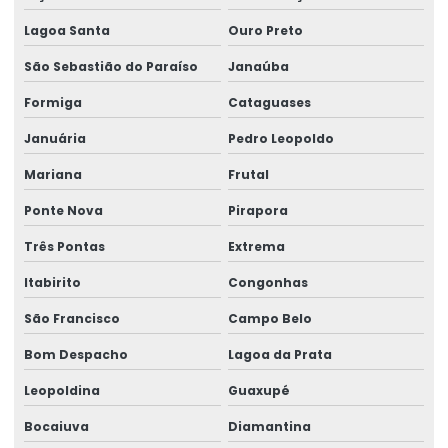
Motor para ponte rolante
Lagoa Santa
Ouro Preto
Motor redutor para ponte rolante
São Sebastião do Paraíso
Janaúba
Movimentação de cargas laner
Formiga
Cataguases
Januária
Pedro Leopoldo
Movimentação Horizontal Com Trole Elétrico
Mariana
Frutal
Painel elétrico para ponte rolante
Ponte Nova
Pirapora
Painel elétrico para talha
Três Pontas
Extrema
Peças para ponte rolante
Itabirito
Congonhas
Peças para ponte rolante swf
São Francisco
Campo Belo
Peças para pontes rolantes de qualquer marca
Bom Despacho
Lagoa da Prata
Peças de reposição para pontes rolantes
Leopoldina
Guaxupé
Peças de reposição para talhas
Bocaiuva
Diamantina