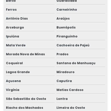
Berilo
Guaraciaba
Ferros
Carneirinho
Antônio Dias
Araújos
Arceburgo
Buenópolis
Ipuiúna
Piranguinho
Mata Verde
Cachoeira de Pajeú
Morada Nova de Minas
Prados
Coqueiral
Santana do Manhuaçu
Lagoa Grande
Miradouro
Açucena
Caputira
Virgínia
Matias Cardoso
São Sebastião do Oeste
Lontra
Riacho dos Machados
Limeira do Oeste