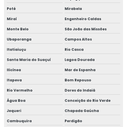
Venda de talha elétrica para usina hidrelétrica
Poté
Mirabela
Miraí
Engenheiro Caldas
Monte Belo
São João das Missões
Ubaporanga
Campos Altos
Itatiaiuçu
Rio Casca
Santa Maria do Suaçuí
Lagoa Dourada
Ilicínea
Mar de Espanha
Itapeva
Bom Repouso
Rio Vermelho
Dores do Indaiá
Água Boa
Conceição do Rio Verde
Jequeri
Chapada Gaúcha
Cambuquira
Perdigão