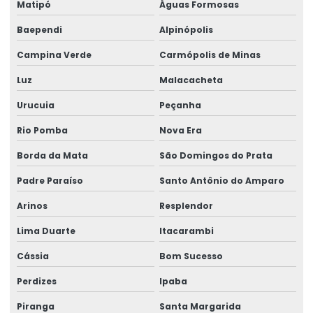
Matipó
Águas Formosas
Talha Elétrica Para Movimentação De Cargas
Baependi
Alpinópolis
Talha elétrica para ponte rolante
Campina Verde
Carmópolis de Minas
Talha Elétrica Resistente A Corrosão Para Indústria
Luz
Malacacheta
Talha Fixa Aço Carbono
Urucuia
Peçanha
Talha Fixa Aço Carbono Aplicações Industriais
Rio Pomba
Nova Era
Talha Fixa Aço Carbono Preço
Borda da Mata
São Domingos do Prata
Padre Paraíso
Santo Antônio do Amparo
Talha Fixa Cinta Industrial
Arinos
Resplendor
Talha Fixa De Cabo De Aço
Lima Duarte
Itacarambi
Talha Fixa Duplaviga Para Indústrias
Cássia
Bom Sucesso
Talha Fixa Para Cargas Extrema
Perdizes
Ipaba
Talha Fixa Para Indústria Pesada
Piranga
Santa Margarida