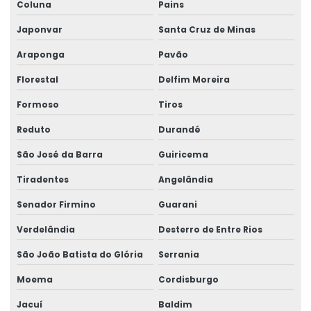
Coluna
Pains
Japonvar
Santa Cruz de Minas
Araponga
Pavão
Florestal
Delfim Moreira
Formoso
Tiros
Reduto
Durandé
São José da Barra
Guiricema
Tiradentes
Angelândia
Senador Firmino
Guarani
Verdelândia
Desterro de Entre Rios
São João Batista do Glória
Serrania
Moema
Cordisburgo
Jacuí
Baldim