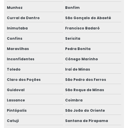
Munhoz
Bonfim
Curral de Dentro
São Gonçalo do Abaeté
Inimutaba
Francisco Badaró
Confins
Sericita
Maravilhas
Pedra Bonita
Inconfidentes
Cônego Marinho
Toledo
Iraí de Minas
Claro dos Poções
São Pedro dos Ferros
Guidoval
São Roque de Minas
Lassance
Coimbra
Pintópolis
São João do Oriente
Catuji
Santana de Pirapama