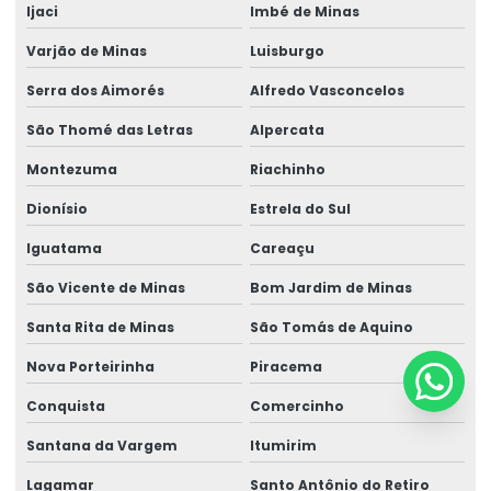
Ijaci
Imbé de Minas
Varjão de Minas
Luisburgo
Serra dos Aimorés
Alfredo Vasconcelos
São Thomé das Letras
Alpercata
Montezuma
Riachinho
Dionísio
Estrela do Sul
Iguatama
Careaçu
São Vicente de Minas
Bom Jardim de Minas
Santa Rita de Minas
São Tomás de Aquino
Nova Porteirinha
Piracema
Conquista
Comercinho
Santana da Vargem
Itumirim
Lagamar
Santo Antônio do Retiro