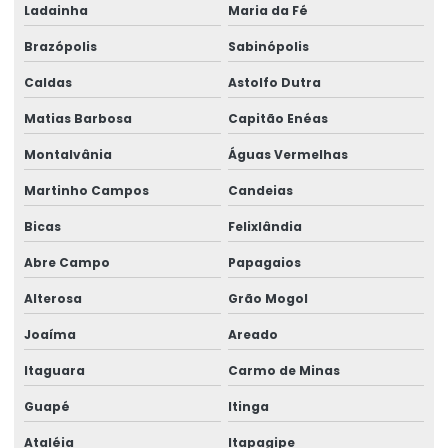
Ladainha
Maria da Fé
Treinamento para operadores de ponte rolante
Brazópolis
Sabinópolis
Treinamento de ponte rolante
Caldas
Astolfo Dutra
Trilhos para pontes rolantes
Matias Barbosa
Capitão Enéas
Trilhos de rolamento para pontes rolantes
Montalvânia
Águas Vermelhas
Trole Elétrico
Martinho Campos
Candeias
Trole Elétrico Para Produção E Montagem
Bicas
Felixlândia
Trole Motorizado Para Talha
Abre Campo
Papagaios
Alterosa
Grão Mogol
Venda de peças para pontes rolantes
Joaíma
Areado
Venda de talha cabo de aço
Itaguara
Carmo de Minas
Venda de talha elétrica
Guapé
Itinga
Venda de talha elétrica de grau alimentício
Ataléia
Itapagipe