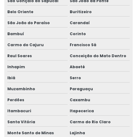
São Gonçalo do Sapucaí
São João da Ponte
Talha Elétrica
Belo Oriente
Buritizeiro
Talha Elétrica 125 Kg A 5 Toneladas
São João do Paraíso
Carandaí
Talha Elétrica Aço Carbono
Bambuí
Corinto
Talha Elétrica Aço Inox
Carmo do Cajuru
Francisco Sá
Talha Elétrica Aço Inox Para Setores Críticos
Raul Soares
Conceição do Mato Dentro
Inhapim
Abaeté
Talha Elétrica Aço Inoxidável
Ibiá
Serro
Talha Elétrica Baixa Altura
Muzambinho
Paraguaçu
Talha Elétrica Cabo De Aço
Perdões
Caxambu
Talha Elétrica Capacidade 5 Toneladas
Itambacuri
Itapecerica
Talha Elétrica Com Capacidade Até 5 Toneladas
Santa Vitória
Carmo do Rio Claro
Talha Elétrica Com Controle Inteligente
Monte Santo de Minas
Lajinha