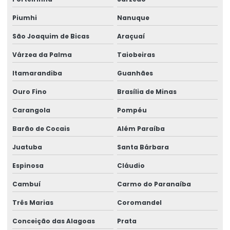
Reforma de ponte rolante
Piumhi
Nanuque
Reforma de ponte rolante em am
São Joaquim de Bicas
Araçuaí
Reforma de ponte rolante em pr
Várzea da Palma
Taiobeiras
Reforma de ponte rolante em rs
Itamarandiba
Guanhães
Ouro Fino
Brasília de Minas
Reforma de ponte rolante em sc
Carangola
Pompéu
Reforma de ponte rolante em sp
Barão de Cocais
Além Paraíba
Reforma de talha elétrica
Juatuba
Santa Bárbara
Reforma de talha elétrica em am
Espinosa
Cláudio
Reforma de talha elétrica em sc
Cambuí
Carmo do Paranaíba
Representação swf krantechnik brasil
Três Marias
Coromandel
Retrofit de pontes rolantes
Conceição das Alagoas
Prata