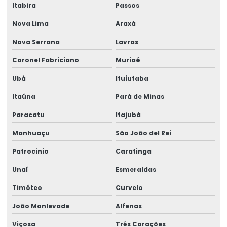
Manutenção preventiva de talha elétrica em sp
Itabira
Passos
Manutenção preventiva em talhas elétricas
Nova Lima
Araxá
Modernização de ponte rolante
Nova Serrana
Lavras
Coronel Fabriciano
Muriaé
Montagem de barramento blindado
Ubá
Ituiutaba
Montagem de caminho de rolamento
Itaúna
Pará de Minas
Montagem De Equipamentos De Elevação
Paracatu
Itajubá
Montagem De Pontes Rolantes Seguras
Manhuaçu
São João del Rei
Montagem e desmontagem de ponte rolante
Patrocínio
Caratinga
Montagem de ponte rolante
Unaí
Esmeraldas
Montagem de talha elétrica
Timóteo
Curvelo
Montagem Técnica De Sistemas De Elevação
João Monlevade
Alfenas
Motor elétrico para ponte rolante
Viçosa
Três Corações