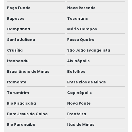
Talha Fixa Para Projetos De Engenharia Pesada
Poço Fundo
Nova Resende
Talha Motorizada Para Pontes Rolantes Duplaviga
Raposos
Tocantins
Talha Nova Com Inversor De Frequência
Campanha
Mário Campos
Talha Para Ambientes Com Restrição De Altura
Santa Juliana
Passa Quatro
Talha Univiga Com Monitoramento
Cruzília
São João Evangelista
Talhas elétricas de cabo de aço
Itanhandu
Alvinópolis
Talhas elétricas de cabo de aço swf
Brasilândia de Minas
Botelhos
Itamonte
Entre Rios de Minas
Talhas elétricas de corrente swf
Tarumirim
Capinópolis
Topografia caminho de rolamento
Rio Piracicaba
Nova Ponte
Treinamento De Operação Com Talhas Elétricas
Bom Jesus do Galho
Fronteira
Treinamento De Pontes Rolantes
Rio Paranaíba
Itaú de Minas
Treinamento Em Segurança De Elevadores