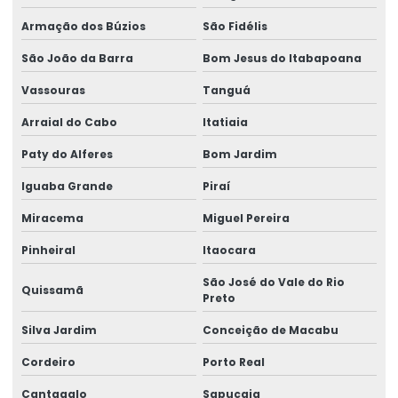
Instalação de nr 12 em pontes rolantes
Armação dos Búzios
São Fidélis
Inversor de frequência para ponte rolante
São João da Barra
Bom Jesus do Itabapoana
Laudo de ponte rolante
Vassouras
Tanguá
Limitador de carga para ponte rolante
Arraial do Cabo
Itatiaia
Paty do Alferes
Bom Jardim
Manutenção Corretiva De Pontes Rolantes
Iguaba Grande
Piraí
Manutenção corretiva de ponte rolante em am
Miracema
Miguel Pereira
Manutenção corretiva de ponte rolante em sc
Pinheiral
Itaocara
Manutenção corretiva em pontes rolantes
São José do Vale do Rio
Quissamã
Manutenção corretiva em talhas
Preto
Manutenção De Pontes Rolantes
Silva Jardim
Conceição de Macabu
Cordeiro
Porto Real
Manutenção ponte rolante
Cantagalo
Sapucaia