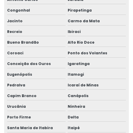
Congonhal
Pirapetinga
Jacinto
Carmo da Mata
Recreio
Ibiraci
Bueno Brandão
Alto Rio Doce
Coroaci
Ponto dos Volantes
Conceição dos Ouros
Igaratinga
Eugenópolis
Itamogi
Pedralva
Icaraí de Minas
Capim Branco
Canápolis
Urucânia
Ninheira
Porto Firme
Delta
Santa Maria de Itabira
Itaipé