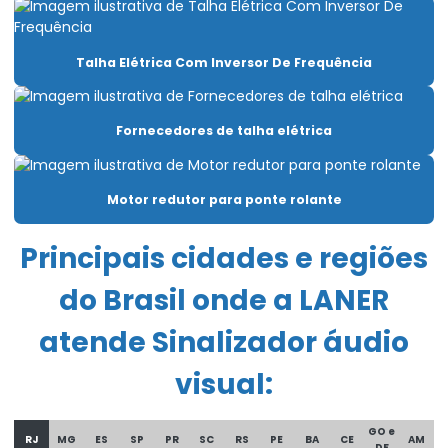
Carro Talha Duplaviga Com Monitoramento De Carga
Talha Elétrica Com Inversor De Frequência
Carro Talha Duplaviga Eletrônico
Carro Talha Motorizado Para Cargas Pesadas
Fornecedores de talha elétrica
Célula carga industrial
Célula de carga para ponte rolante
Motor redutor para ponte rolante
Chave fim de curso para ponte rolante
Principais cidades e regiões
Compra De Carro Talha Duplaviga Para Elevação
do Brasil onde a LANER
Comprar Talha Fixa Aço Carbono
atende Sinalizador áudio
Comprar Talha Nova Para Elevação Industrial
visual:
Controle remoto para ponte rolante
Corrente Para Talha Elétrica Até 9 Metros
GO e
RJ
MG
ES
SP
PR
SC
RS
PE
BA
CE
AM
DF