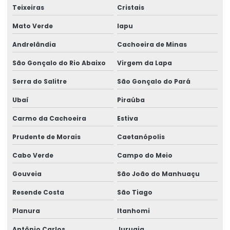
Teixeiras
Cristais
Mato Verde
Iapu
Andrelândia
Cachoeira de Minas
São Gonçalo do Rio Abaixo
Virgem da Lapa
Serra do Salitre
São Gonçalo do Pará
Ubaí
Piraúba
Carmo da Cachoeira
Estiva
Prudente de Morais
Caetanópolis
Cabo Verde
Campo do Meio
Gouveia
São João do Manhuaçu
Resende Costa
São Tiago
Planura
Itanhomi
Antônio Carlos
Juruaia