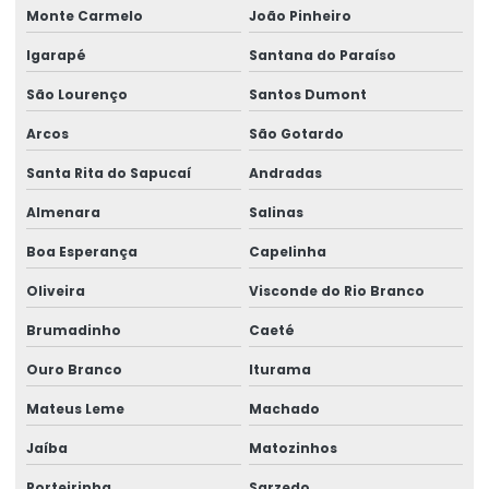
Peças sobressalentes multimarcas
Monte Carmelo
João Pinheiro
Peças sobressalentes para pontes rolantes
Igarapé
Santana do Paraíso
Peças para talha elétrica
São Lourenço
Santos Dumont
Ponte rolante fabricante
Arcos
São Gotardo
Santa Rita do Sapucaí
Andradas
Pontes rolante swf
Almenara
Salinas
Pontes rolante e talhas para ambientes perigosos
Boa Esperança
Capelinha
Projetos especiais em pontes rolantes
Oliveira
Visconde do Rio Branco
Projetos especiais em talhas elétricas
Brumadinho
Caeté
Radio controle para ponte rolante
Ouro Branco
Iturama
Reforma de caminho de rolamento
Mateus Leme
Machado
Reforma De Equipamentos De Movimentação De Cargas
Jaíba
Matozinhos
Reforma De Talhas Elétricas
Porteirinha
Sarzedo