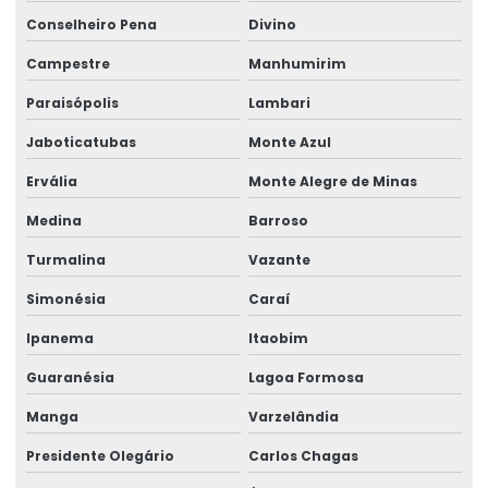
Talha Elétrica Com Inversor De Frequência
Conselheiro Pena
Divino
Talha Elétrica Com Trole Incorporado
Campestre
Manhumirim
Talha Elétrica Compacta Para Indústria
Paraisópolis
Lambari
Talha elétrica de corrente
Jaboticatubas
Monte Azul
Talha Elétrica Fixa Com Monitoramento
Ervália
Monte Alegre de Minas
Talha Elétrica Industrial
Medina
Barroso
Turmalina
Vazante
Talha Elétrica Inox Para Movimentação Horizontal
Simonésia
Caraí
Talha Elétrica Nova
Ipanema
Itaobim
Talha Elétrica Para Elevação
Guaranésia
Lagoa Formosa
Talha Elétrica Para Içamento De Cargas
Manga
Varzelândia
Talha Elétrica Para Indústria Alimentícia
Presidente Olegário
Carlos Chagas
Talha Elétrica Para Indústrias Diversas