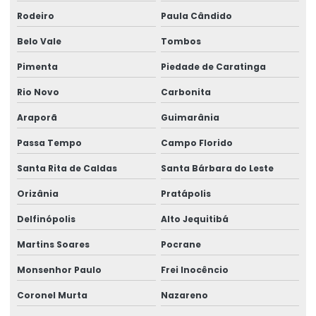
Rodeiro
Paula Cândido
Belo Vale
Tombos
Pimenta
Piedade de Caratinga
Rio Novo
Carbonita
Araporã
Guimarânia
Passa Tempo
Campo Florido
Santa Rita de Caldas
Santa Bárbara do Leste
Orizânia
Pratápolis
Delfinópolis
Alto Jequitibá
Martins Soares
Pocrane
Monsenhor Paulo
Frei Inocêncio
Coronel Murta
Nazareno