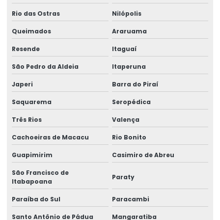
Especialista Em Manutenção De Cargas
Rio das Ostras
Nilópolis
Esteira porta cabo para ponte rolante
Queimados
Araruama
Fabricação de caminho de rolamento
Resende
Itaguaí
Fornecedores de cabo de aço
São Pedro da Aldeia
Itaperuna
Fornecedores de talha elétrica
Japeri
Barra do Piraí
Freio para ponte rolante multimarcas
Saquarema
Seropédica
Gancho para ponte rolante
Três Rios
Valença
Importadora de equipamento swf
Cachoeiras de Macacu
Rio Bonito
Importadora de peças ponte rolante multimarcas
Guapimirim
Casimiro de Abreu
Inspeção De Pontes Rolantes Conforme Abnt
São Francisco de
Paraty
Itabapoana
Instalação de barramento blindado
Paraíba do Sul
Paracambi
Instalação De Pontes Rolantes Com Segurança
Santo Antônio de Pádua
Mangaratiba