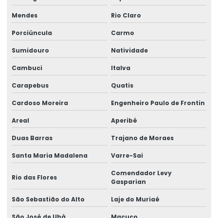
Manutenção ponte rolante rio de janeiro
Mendes
Rio Claro
Manutenção ponte rolante santa catarina
Porciúncula
Carmo
Manutenção ponte rolante swf
Sumidouro
Natividade
Manutenção preventiva de ponte rolante em am
Cambuci
Italva
Manutenção preventiva ponte rolante araquari
Carapebus
Quatis
Manutenção preventiva ponte rolante caxias do sul
Cardoso Moreira
Engenheiro Paulo de Frontin
Manutenção preventiva ponte rolante curitiba
Areal
Aperibé
Manutenção preventiva ponte rolante itajaí
Duas Barras
Trajano de Moraes
Manutenção preventiva ponte rolante jaraguá do sul
Santa Maria Madalena
Varre-Sai
Manutenção preventiva ponte rolante joinville
Comendador Levy
Rio das Flores
Gasparian
Manutenção preventiva de ponte rolante em mg
São Sebastião do Alto
Laje do Muriaé
Manutenção preventiva de ponte rolante em pr
São José de Ubá
Macuco