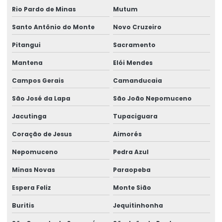
Sensor anti colisão ponte rolante
Rio Pardo de Minas
Mutum
Serviço De Manutenção Preventiva
Santo Antônio do Monte
Novo Cruzeiro
Serviço De Montagem De Elevadores De Carga
Pitangui
Sacramento
Serviço De Reforma De Pontes Rolantes
Mantena
Elói Mendes
Serviços Especializados Em Reforma De Pontes Rolantes
Campos Gerais
Camanducaia
São José da Lapa
São João Nepomuceno
Sinalizador áudio visual
Jacutinga
Tupaciguara
Sistema De Içamento Com Trole Motorizado
Coração de Jesus
Aimorés
Sistema festoon para pontes rolantes
Nepomuceno
Pedra Azul
Talha De Cabo Aço Com Monitoramento
Minas Novas
Paraopeba
Talha De Cabo De Aço Eletrônica
Espera Feliz
Monte Sião
Talha De Cinta Aço Carbono
Buritis
Jequitinhonha
Talha De Cinta Elétrica Aço Carbono Versátil