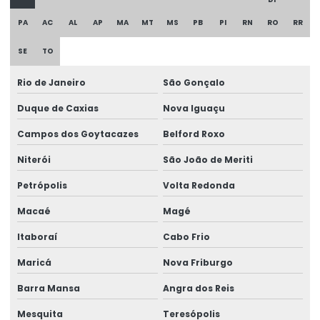
Cortina de cabo ponte rolante
PA
AC
AL
AP
MA
MT
MS
PB
PI
RN
RO
RR
Curso De Reciclagem Para Operadores De Talhas
SE
TO
Discos de freios ponte rolante multimarcas
Rio de Janeiro
São Gonçalo
Distribuidor autorizado swf krantechnik brasil
Duque de Caxias
Nova Iguaçu
Empresa especializada em manutenção de ponte rolante
Campos dos Goytacazes
Belford Roxo
Empresa de ponte rolante
Niterói
São João de Meriti
Empresa de talha elétrica
Petrópolis
Volta Redonda
Empresas de barramento blindado
Macaé
Magé
Empresas de manutenção em ponte rolante
Itaboraí
Cabo Frio
Maricá
Nova Friburgo
Equipamento Para Elevação De Cargas Até 250 Toneladas
Barra Mansa
Angra dos Reis
Equipamentos swf krantechnik brasil
Mesquita
Teresópolis