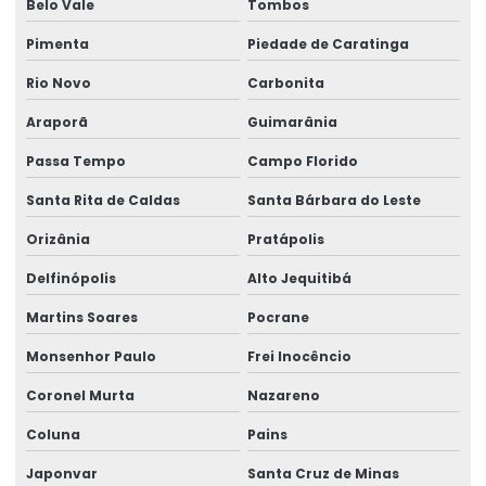
Belo Vale
Tombos
Pimenta
Piedade de Caratinga
Rio Novo
Carbonita
Araporã
Guimarânia
Passa Tempo
Campo Florido
Santa Rita de Caldas
Santa Bárbara do Leste
Orizânia
Pratápolis
Delfinópolis
Alto Jequitibá
Martins Soares
Pocrane
Monsenhor Paulo
Frei Inocêncio
Coronel Murta
Nazareno
Coluna
Pains
Japonvar
Santa Cruz de Minas