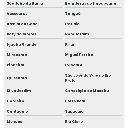
São João da Barra
Bom Jesus do Itabapoana
Inversor de frequência para ponte rolante
Vassouras
Tanguá
Laudo de ponte rolante
Arraial do Cabo
Itatiaia
Limitador de carga para ponte rolante
Paty do Alferes
Bom Jardim
Manutenção Corretiva De Pontes Rolantes
Iguaba Grande
Piraí
Manutenção corretiva de ponte rolante em am
Miracema
Miguel Pereira
Manutenção corretiva de ponte rolante em sc
Pinheiral
Itaocara
Manutenção corretiva em pontes rolantes
São José do Vale do Rio
Quissamã
Preto
Manutenção corretiva em talhas
Silva Jardim
Conceição de Macabu
Manutenção De Pontes Rolantes
Cordeiro
Porto Real
Manutenção ponte rolante
Cantagalo
Sapucaia
Manutenção ponte rolante rio de janeiro
Mendes
Rio Claro