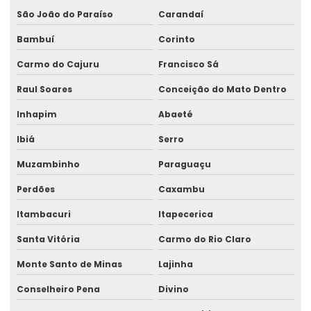
São João do Paraíso
Carandaí
Talha Elétrica 125 Kg A 5 Toneladas
Bambuí
Corinto
Talha Elétrica Aço Carbono
Carmo do Cajuru
Francisco Sá
Talha Elétrica Aço Inox
Raul Soares
Conceição do Mato Dentro
Talha Elétrica Aço Inox Para Setores Críticos
Inhapim
Abaeté
Talha Elétrica Aço Inoxidável
Ibiá
Serro
Talha Elétrica Baixa Altura
Muzambinho
Paraguaçu
Talha Elétrica Cabo De Aço
Perdões
Caxambu
Talha Elétrica Capacidade 5 Toneladas
Itambacuri
Itapecerica
Talha Elétrica Com Capacidade Até 5 Toneladas
Santa Vitória
Carmo do Rio Claro
Monte Santo de Minas
Lajinha
Talha Elétrica Com Controle Inteligente
Conselheiro Pena
Divino
Talha Elétrica Com Inversor De Frequência