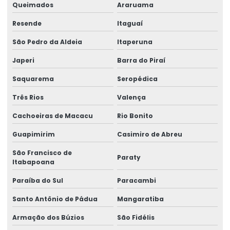
Esteira porta cabo para ponte rolante
Queimados
Araruama
Fabricação de caminho de rolamento
Resende
Itaguaí
São Pedro da Aldeia
Itaperuna
Fornecedores de cabo de aço
Japeri
Barra do Piraí
Fornecedores de talha elétrica
Saquarema
Seropédica
Freio para ponte rolante multimarcas
Três Rios
Valença
Gancho para ponte rolante
Cachoeiras de Macacu
Rio Bonito
Importadora de equipamento swf
Guapimirim
Casimiro de Abreu
Importadora de peças ponte rolante multimarcas
São Francisco de
Paraty
Itabapoana
Inspeção De Pontes Rolantes Conforme Abnt
Paraíba do Sul
Paracambi
Instalação de barramento blindado
Santo Antônio de Pádua
Mangaratiba
Instalação De Pontes Rolantes Com Segurança
Armação dos Búzios
São Fidélis
Instalação de nr 12 em pontes rolantes