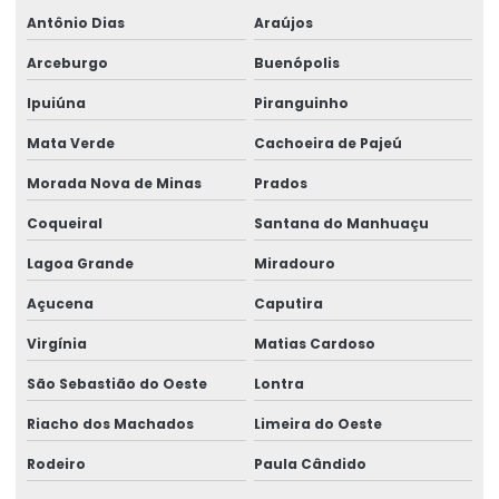
Antônio Dias
Araújos
Arceburgo
Buenópolis
Ipuiúna
Piranguinho
Mata Verde
Cachoeira de Pajeú
Morada Nova de Minas
Prados
Coqueiral
Santana do Manhuaçu
Lagoa Grande
Miradouro
Açucena
Caputira
Virgínia
Matias Cardoso
São Sebastião do Oeste
Lontra
Riacho dos Machados
Limeira do Oeste
Rodeiro
Paula Cândido