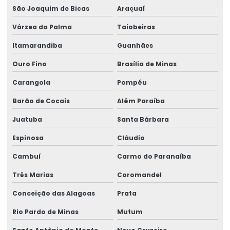
São Joaquim de Bicas
Araçuaí
Reforma de ponte rolante em am
Várzea da Palma
Taiobeiras
Reforma de ponte rolante em pr
Itamarandiba
Guanhães
Reforma de ponte rolante em rs
Ouro Fino
Brasília de Minas
Reforma de ponte rolante em sc
Carangola
Pompéu
Reforma de ponte rolante em sp
Barão de Cocais
Além Paraíba
Reforma de talha elétrica
Juatuba
Santa Bárbara
Reforma de talha elétrica em am
Espinosa
Cláudio
Reforma de talha elétrica em sc
Cambuí
Carmo do Paranaíba
Três Marias
Coromandel
Representação swf krantechnik brasil
Conceição das Alagoas
Prata
Retrofit de pontes rolantes
Rio Pardo de Minas
Mutum
Sensor anti colisão ponte rolante