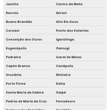
Jacinto
Carmo da Mata
Recreio
Ibiraci
Bueno Brandão
Alto Rio Doce
Coroaci
Ponto dos Volantes
Conceição dos Ouros
Igaratinga
Eugenópolis
Itamogi
Pedralva
Icaraí de Minas
Capim Branco
Canápolis
Urucânia
Ninheira
Porto Firme
Delta
Santa Maria de Itabira
Itaipé
Pedras de Maria da Cruz
Fervedouro