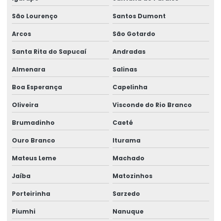
Peças sobressalentes para pontes rolantes
São Lourenço
Santos Dumont
Peças para talha elétrica
Arcos
São Gotardo
Ponte rolante fabricante
Santa Rita do Sapucaí
Andradas
Pontes rolante swf
Almenara
Salinas
Pontes rolante e talhas para ambientes perigosos
Boa Esperança
Capelinha
Projetos especiais em pontes rolantes
Oliveira
Visconde do Rio Branco
Projetos especiais em talhas elétricas
Brumadinho
Caeté
Radio controle para ponte rolante
Ouro Branco
Iturama
Mateus Leme
Machado
Reforma de caminho de rolamento
Jaíba
Matozinhos
Reforma De Equipamentos De Movimentação De Cargas
Porteirinha
Sarzedo
Reforma De Talhas Elétricas
Piumhi
Nanuque
Reforma de ponte rolante