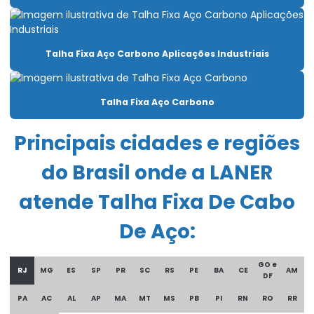
Carro Talha Duplaviga Com Monitoramento De Carga
Carro Talha Duplaviga Eletrônico
Talha Fixa Aço Carbono Aplicações Industriais
Carro Talha Motorizado Para Cargas Pesadas
Célula carga industrial
Talha Fixa Aço Carbono
Célula de carga para ponte rolante
Principais cidades e regiões
Chave fim de curso para ponte rolante
do Brasil onde a LANER
Compra De Carro Talha Duplaviga Para Elevação
atende Talha Fixa De Cabo
Comprar Talha Fixa Aço Carbono
Comprar Talha Nova Para Elevação Industrial
De Aço:
Controle remoto para ponte rolante
GO e
RJ
MG
ES
SP
PR
SC
RS
PE
BA
CE
AM
DF
Corrente Para Talha Elétrica Até 9 Metros
PA
AC
AL
AP
MA
MT
MS
PB
PI
RN
RO
RR
Cortina de cabo ponte rolante