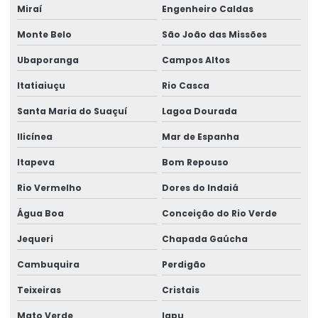
Miraí
Engenheiro Caldas
Monte Belo
São João das Missões
Ubaporanga
Campos Altos
Itatiaiuçu
Rio Casca
Santa Maria do Suaçuí
Lagoa Dourada
Ilicínea
Mar de Espanha
Itapeva
Bom Repouso
Rio Vermelho
Dores do Indaiá
Água Boa
Conceição do Rio Verde
Jequeri
Chapada Gaúcha
Cambuquira
Perdigão
Teixeiras
Cristais
Mato Verde
Iapu