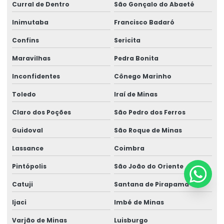
Curral de Dentro
São Gonçalo do Abaeté
Inimutaba
Francisco Badaró
Confins
Sericita
Maravilhas
Pedra Bonita
Inconfidentes
Cônego Marinho
Toledo
Iraí de Minas
Claro dos Poções
São Pedro dos Ferros
Guidoval
São Roque de Minas
Lassance
Coimbra
Pintópolis
São João do Oriente
Catuji
Santana de Pirapama
Ijaci
Imbé de Minas
Varjão de Minas
Luisburgo