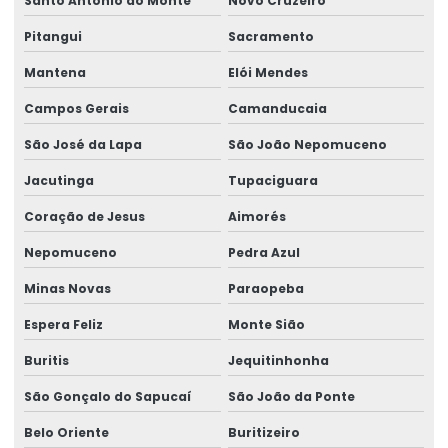
Santo Antônio do Monte
Novo Cruzeiro
Serviço De Manutenção Preventiva
Pitangui
Sacramento
Serviço De Montagem De Elevadores De Carga
Mantena
Elói Mendes
Serviço De Reforma De Pontes Rolantes
Campos Gerais
Camanducaia
Serviços Especializados Em Reforma De Pontes Rolantes
São José da Lapa
São João Nepomuceno
Sinalizador áudio visual
Jacutinga
Tupaciguara
Sistema De Içamento Com Trole Motorizado
Coração de Jesus
Aimorés
Sistema festoon para pontes rolantes
Nepomuceno
Pedra Azul
Talha De Cabo Aço Com Monitoramento
Minas Novas
Paraopeba
Talha De Cabo De Aço Eletrônica
Espera Feliz
Monte Sião
Buritis
Jequitinhonha
Talha De Cinta Aço Carbono
São Gonçalo do Sapucaí
São João da Ponte
Talha De Cinta Elétrica Aço Carbono Versátil
Belo Oriente
Buritizeiro
Talha Elétrica