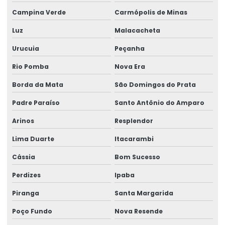
Campina Verde
Carmópolis de Minas
Talha elétrica para ponte rolante
Luz
Malacacheta
Talha Elétrica Resistente A Corrosão Para Indústria
Urucuia
Peçanha
Talha Fixa Aço Carbono
Rio Pomba
Nova Era
Talha Fixa Aço Carbono Aplicações Industriais
Borda da Mata
São Domingos do Prata
Talha Fixa Aço Carbono Preço
Padre Paraíso
Santo Antônio do Amparo
Talha Fixa Cinta Industrial
Arinos
Resplendor
Talha Fixa De Cabo De Aço
Lima Duarte
Itacarambi
Talha Fixa Duplaviga Para Indústrias
Cássia
Bom Sucesso
Talha Fixa Para Cargas Extrema
Perdizes
Ipaba
Talha Fixa Para Indústria Pesada
Piranga
Santa Margarida
Poço Fundo
Nova Resende
Talha Fixa Para Projetos De Engenharia Pesada