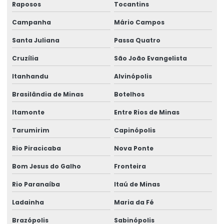
Raposos
Tocantins
Talha Motorizada Para Pontes Rolantes Duplaviga
Campanha
Mário Campos
Talha Nova Com Inversor De Frequência
Santa Juliana
Passa Quatro
Talha Para Ambientes Com Restrição De Altura
Cruzília
São João Evangelista
Talha Univiga Com Monitoramento
Itanhandu
Alvinópolis
Talhas elétricas de cabo de aço
Brasilândia de Minas
Botelhos
Talhas elétricas de cabo de aço swf
Itamonte
Entre Rios de Minas
Talhas elétricas de corrente swf
Tarumirim
Capinópolis
Topografia caminho de rolamento
Rio Piracicaba
Nova Ponte
Treinamento De Operação Com Talhas Elétricas
Bom Jesus do Galho
Fronteira
Treinamento De Pontes Rolantes
Rio Paranaíba
Itaú de Minas
Treinamento Em Segurança De Elevadores
Ladainha
Maria da Fé
Brazópolis
Sabinópolis
Treinamento para operadores de ponte rolante