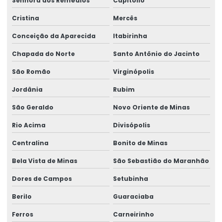
Senhora dos Remédios
Capitólio
Cristina
Mercês
Conceição da Aparecida
Itabirinha
Chapada do Norte
Santo Antônio do Jacinto
São Romão
Virginópolis
Jordânia
Rubim
São Geraldo
Novo Oriente de Minas
Rio Acima
Divisópolis
Centralina
Bonito de Minas
Bela Vista de Minas
São Sebastião do Maranhão
Dores de Campos
Setubinha
Berilo
Guaraciaba
Ferros
Carneirinho