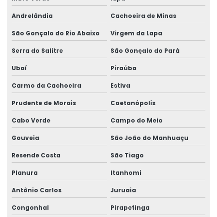
Andrelândia
Cachoeira de Minas
São Gonçalo do Rio Abaixo
Virgem da Lapa
Serra do Salitre
São Gonçalo do Pará
Ubaí
Piraúba
Carmo da Cachoeira
Estiva
Prudente de Morais
Caetanópolis
Cabo Verde
Campo do Meio
Gouveia
São João do Manhuaçu
Resende Costa
São Tiago
Planura
Itanhomi
Antônio Carlos
Juruaia
Congonhal
Pirapetinga