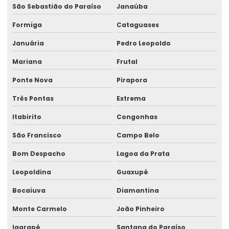
São Sebastião do Paraíso
Janaúba
Motor redutor para ponte rolante
Formiga
Cataguases
Movimentação de cargas laner
Januária
Pedro Leopoldo
Movimentação Horizontal Com Trole Elétrico
Mariana
Frutal
Painel elétrico para ponte rolante
Ponte Nova
Pirapora
Painel elétrico para talha
Três Pontas
Extrema
Peças para ponte rolante
Itabirito
Congonhas
Peças para ponte rolante swf
São Francisco
Campo Belo
Bom Despacho
Lagoa da Prata
Peças para pontes rolantes de qualquer marca
Leopoldina
Guaxupé
Peças de reposição para pontes rolantes
Bocaiuva
Diamantina
Peças de reposição para talhas
Monte Carmelo
João Pinheiro
Peças sobressalentes multimarcas
Igarapé
Santana do Paraíso