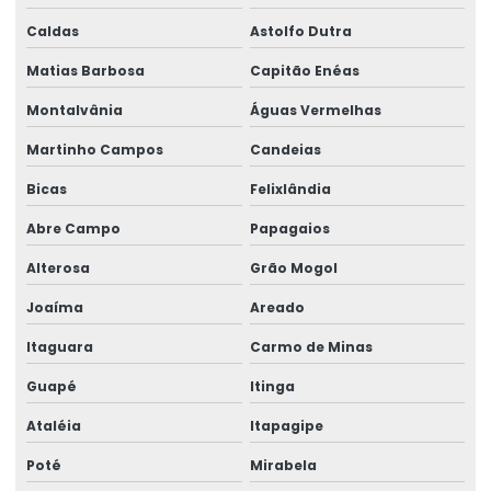
Caldas
Astolfo Dutra
Treinamento de ponte rolante
Matias Barbosa
Capitão Enéas
Trilhos para pontes rolantes
Montalvânia
Águas Vermelhas
Trilhos de rolamento para pontes rolantes
Martinho Campos
Candeias
Trole Elétrico
Bicas
Felixlândia
Trole Elétrico Para Produção E Montagem
Abre Campo
Papagaios
Trole Motorizado Para Talha
Alterosa
Grão Mogol
Venda de peças para pontes rolantes
Joaíma
Areado
Venda de talha cabo de aço
Itaguara
Carmo de Minas
Venda de talha elétrica
Guapé
Itinga
Venda de talha elétrica de grau alimentício
Ataléia
Itapagipe
Venda de talha elétrica para usina hidrelétrica
Poté
Mirabela