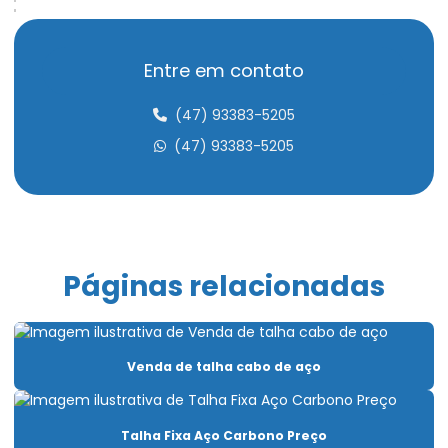
Cabeceira para ponte rolante
Cabo de aço compactado de alta performance
Entre em contato
Cabo de aço para elevação de carga
(47) 93383-5205
Cabo de aço para elevadores
(47) 93383-5205
Cabo de aço para içamento de carga
Cabo de aço para movimentação de carga
Cabo de aço para ponte rolante
Páginas relacionadas
Cabo de aço para talha elétrica
Caminho de rolamento para pontes rolantes
Venda de talha cabo de aço
Capacitação Para Uso De Pontes Rolantes E Talhas
Carro Talha Duplaviga
Talha Fixa Aço Carbono Preço