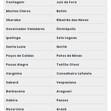
Contagem
Juiz de Fora
Manutenção preventiva de ponte rolante em rs
Montes Claros
Betim
Manutenção preventiva ponte rolante são josé dos pinhais
Uberaba
Ribeirão das Neves
Manutenção preventiva de ponte rolante em sc
Governador Valadares
Divinópolis
Manutenção preventiva de ponte rolante em sp
Ipatinga
Sete Lagoas
Manutenção preventiva em pontes rolantes
Santa Luzia
Ibirité
Manutenção preventiva de talha elétrica em am
Poços de Caldas
Patos de Minas
Pouso Alegre
Teófilo Otoni
Manutenção preventiva de talha elétrica em mg
Varginha
Conselheiro Lafaiete
Manutenção preventiva de talha elétrica em pr
Sabará
Vespasiano
Manutenção preventiva de talha elétrica em rs
Barbacena
Araguari
Manutenção preventiva de talha elétrica em sc
Itabira
Passos
Manutenção preventiva de talha elétrica em sp
Nova Lima
Araxá