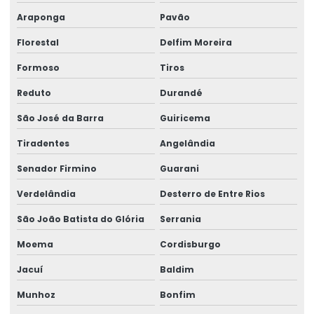
Araponga
Pavão
Florestal
Delfim Moreira
Formoso
Tiros
Reduto
Durandé
São José da Barra
Guiricema
Tiradentes
Angelândia
Senador Firmino
Guarani
Verdelândia
Desterro de Entre Rios
São João Batista do Glória
Serrania
Moema
Cordisburgo
Jacuí
Baldim
Munhoz
Bonfim