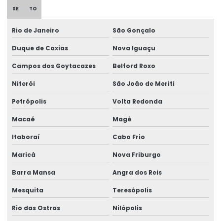
SE
TO
Curso De Reciclagem Para Operadores De Talhas
Rio de Janeiro
São Gonçalo
Discos de freios ponte rolante multimarcas
Duque de Caxias
Nova Iguaçu
Distribuidor autorizado swf krantechnik brasil
Campos dos Goytacazes
Belford Roxo
Empresa especializada em manutenção de ponte rolante
Niterói
São João de Meriti
Empresa de ponte rolante
Petrópolis
Volta Redonda
Empresa de talha elétrica
Macaé
Magé
Empresas de barramento blindado
Itaboraí
Cabo Frio
Empresas de manutenção em ponte rolante
Maricá
Nova Friburgo
Equipamento Para Elevação De Cargas Até 250 Toneladas
Barra Mansa
Angra dos Reis
Equipamentos swf krantechnik brasil
Mesquita
Teresópolis
Especialista Em Manutenção De Cargas
Rio das Ostras
Nilópolis