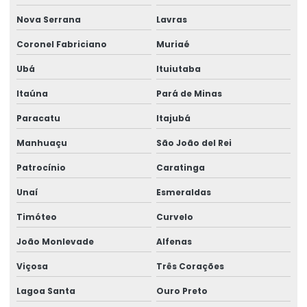
Manutenção preventiva em talhas elétricas
Nova Serrana
Lavras
Modernização de ponte rolante
Coronel Fabriciano
Muriaé
Montagem de barramento blindado
Ubá
Ituiutaba
Montagem de caminho de rolamento
Itaúna
Pará de Minas
Montagem De Equipamentos De Elevação
Paracatu
Itajubá
Montagem De Pontes Rolantes Seguras
Manhuaçu
São João del Rei
Montagem e desmontagem de ponte rolante
Patrocínio
Caratinga
Unaí
Esmeraldas
Montagem de ponte rolante
Timóteo
Curvelo
Montagem de talha elétrica
João Monlevade
Alfenas
Montagem Técnica De Sistemas De Elevação
Viçosa
Três Corações
Motor elétrico para ponte rolante
Lagoa Santa
Ouro Preto
Motor para ponte rolante