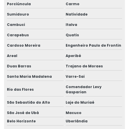
Manutenção ponte rolante santa catarina
Porciúncula
Carmo
Manutenção ponte rolante swf
Sumidouro
Natividade
Manutenção preventiva de ponte rolante em am
Cambuci
Italva
Carapebus
Quatis
Manutenção preventiva ponte rolante araquari
Cardoso Moreira
Engenheiro Paulo de Frontin
Manutenção preventiva ponte rolante caxias do sul
Areal
Aperibé
Manutenção preventiva ponte rolante curitiba
Duas Barras
Trajano de Moraes
Manutenção preventiva ponte rolante itajaí
Santa Maria Madalena
Varre-Sai
Manutenção preventiva ponte rolante jaraguá do sul
Comendador Levy
Rio das Flores
Manutenção preventiva ponte rolante joinville
Gasparian
São Sebastião do Alto
Laje do Muriaé
Manutenção preventiva de ponte rolante em mg
São José de Ubá
Macuco
Manutenção preventiva de ponte rolante em pr
Belo Horizonte
Uberlândia
Manutenção preventiva ponte rolante rio do sul