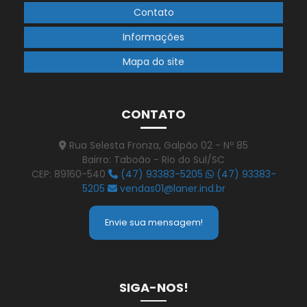
Contato
Informações
Mapa do site
CONTATO
Rua Selesta Fronza, Galpão 02 - Nº 85
Bairro: Taboão - Rio do Sul/SC
CEP: 89160-540
(47) 93383-5205
(47) 93383-
5205
vendas01@laner.ind.br
Envie sua mensagem!
SIGA-NOS!