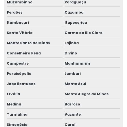
Muzambinho
Paraguaçu
Talha Elétrica Com Capacidade Até 5 Toneladas
Perdões
Caxambu
Talha Elétrica Com Controle Inteligente
Itambacuri
Itapecerica
Talha Elétrica Com Inversor De Frequência
Santa Vitória
Carmo do Rio Claro
Talha Elétrica Com Trole Incorporado
Monte Santo de Minas
Lajinha
Talha Elétrica Compacta Para Indústria
Conselheiro Pena
Divino
Talha elétrica de corrente
Campestre
Manhumirim
Talha Elétrica Fixa Com Monitoramento
Paraisópolis
Lambari
Talha Elétrica Industrial
Jaboticatubas
Monte Azul
Talha Elétrica Inox Para Movimentação Horizontal
Ervália
Monte Alegre de Minas
Talha Elétrica Nova
Medina
Barroso
Talha Elétrica Para Elevação
Turmalina
Vazante
Talha Elétrica Para Içamento De Cargas
Simonésia
Caraí