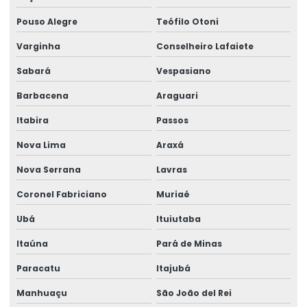
Manutenção preventiva de talha elétrica em rs
Pouso Alegre
Teófilo Otoni
Manutenção preventiva de talha elétrica em sc
Varginha
Conselheiro Lafaiete
Manutenção preventiva de talha elétrica em sp
Sabará
Vespasiano
Manutenção preventiva em talhas elétricas
Barbacena
Araguari
Modernização de ponte rolante
Itabira
Passos
Montagem de barramento blindado
Nova Lima
Araxá
Montagem de caminho de rolamento
Nova Serrana
Lavras
Montagem De Equipamentos De Elevação
Coronel Fabriciano
Muriaé
Montagem De Pontes Rolantes Seguras
Ubá
Ituiutaba
Itaúna
Pará de Minas
Montagem e desmontagem de ponte rolante
Paracatu
Itajubá
Montagem de ponte rolante
Manhuaçu
São João del Rei
Montagem de talha elétrica