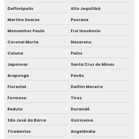
Delfinópolis
Alto Jequitibá
Martins Soares
Pocrane
Monsenhor Paulo
Frei Inocêncio
Coronel Murta
Nazareno
Coluna
Pains
Japonvar
Santa Cruz de Minas
Araponga
Pavão
Florestal
Delfim Moreira
Formoso
Tiros
Reduto
Durandé
São José da Barra
Guiricema
Tiradentes
Angelândia