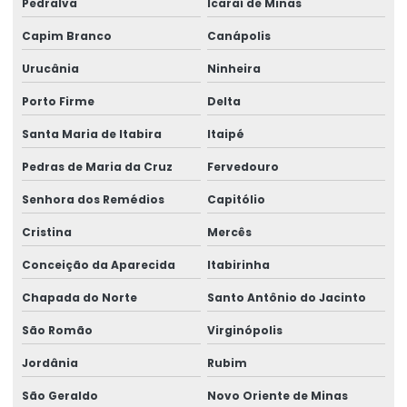
Pedralva
Icaraí de Minas
Capim Branco
Canápolis
Urucânia
Ninheira
Porto Firme
Delta
Santa Maria de Itabira
Itaipé
Pedras de Maria da Cruz
Fervedouro
Senhora dos Remédios
Capitólio
Cristina
Mercês
Conceição da Aparecida
Itabirinha
Chapada do Norte
Santo Antônio do Jacinto
São Romão
Virginópolis
Jordânia
Rubim
São Geraldo
Novo Oriente de Minas