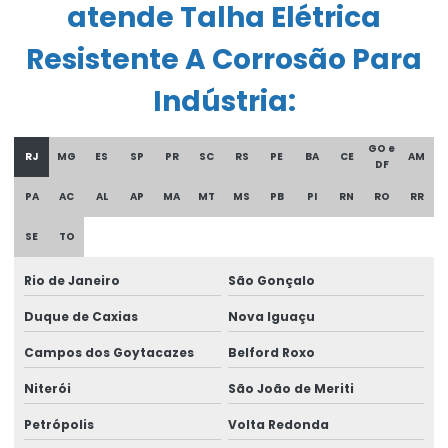
atende Talha Elétrica
Controle remoto para ponte rolante
Resistente A Corrosão Para
Corrente Para Talha Elétrica Até 9 Metros
Indústria:
Cortina de cabo ponte rolante
Curso De Reciclagem Para Operadores De Talhas
GO e
RJ
MG
ES
SP
PR
SC
RS
PE
BA
CE
AM
DF
Discos de freios ponte rolante multimarcas
PA
AC
AL
AP
MA
MT
MS
PB
PI
RN
RO
RR
Distribuidor autorizado swf krantechnik brasil
SE
TO
Empresa especializada em manutenção de ponte rolante
Rio de Janeiro
São Gonçalo
Empresa de ponte rolante
Duque de Caxias
Nova Iguaçu
Empresa de talha elétrica
Campos dos Goytacazes
Belford Roxo
Empresas de barramento blindado
Niterói
São João de Meriti
Empresas de manutenção em ponte rolante
Petrópolis
Volta Redonda