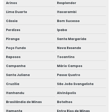
Talha Fixa Para Cargas Extrema
Arinos
Resplendor
Lima Duarte
Itacarambi
Talha Fixa Para Indústria Pesada
Cássia
Bom Sucesso
Talha Fixa Para Projetos De Engenharia Pesada
Perdizes
Ipaba
Talha Motorizada Para Pontes Rolantes Duplaviga
Piranga
Santa Margarida
Talha Nova Com Inversor De Frequência
Poço Fundo
Nova Resende
Talha Para Ambientes Com Restrição De Altura
Raposos
Tocantins
Talha Univiga Com Monitoramento
Campanha
Mário Campos
Talhas elétricas de cabo de aço
Santa Juliana
Passa Quatro
Talhas elétricas de cabo de aço swf
Cruzília
São João Evangelista
Talhas elétricas de corrente swf
Itanhandu
Alvinópolis
Topografia caminho de rolamento
Brasilândia de Minas
Botelhos
Treinamento De Operação Com Talhas Elétricas
Itamonte
Entre Rios de Minas