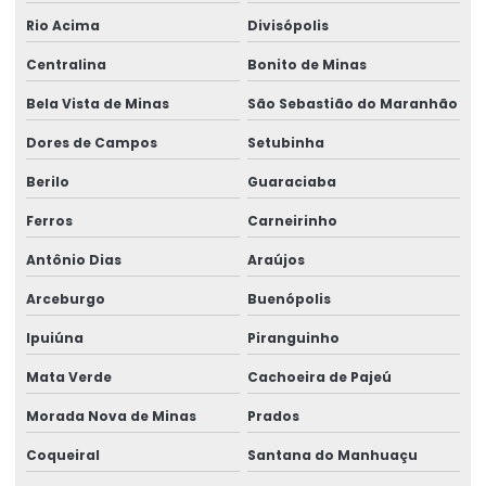
Rio Acima
Divisópolis
Centralina
Bonito de Minas
Bela Vista de Minas
São Sebastião do Maranhão
Dores de Campos
Setubinha
Berilo
Guaraciaba
Ferros
Carneirinho
Antônio Dias
Araújos
Arceburgo
Buenópolis
Ipuiúna
Piranguinho
Mata Verde
Cachoeira de Pajeú
Morada Nova de Minas
Prados
Coqueiral
Santana do Manhuaçu