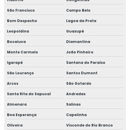
Peças de reposição para pontes rolantes
São Francisco
Campo Belo
Peças de reposição para talhas
Bom Despacho
Lagoa da Prata
Peças sobressalentes multimarcas
Leopoldina
Guaxupé
Peças sobressalentes para pontes rolantes
Bocaiuva
Diamantina
Peças para talha elétrica
Monte Carmelo
João Pinheiro
Ponte rolante fabricante
Igarapé
Santana do Paraíso
Pontes rolante swf
São Lourenço
Santos Dumont
Pontes rolante e talhas para ambientes perigosos
Arcos
São Gotardo
Projetos especiais em pontes rolantes
Santa Rita do Sapucaí
Andradas
Projetos especiais em talhas elétricas
Almenara
Salinas
Boa Esperança
Capelinha
Radio controle para ponte rolante
Oliveira
Visconde do Rio Branco
Reforma de caminho de rolamento