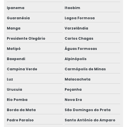
Ipanema
Itaobim
Talha Elétrica Para Indústria Alimentícia
Guaranésia
Lagoa Formosa
Talha Elétrica Para Indústrias Diversas
Manga
Varzelândia
Talha Elétrica Para Movimentação De Cargas
Presidente Olegário
Carlos Chagas
Talha elétrica para ponte rolante
Matipó
Águas Formosas
Talha Elétrica Resistente A Corrosão Para Indústria
Baependi
Alpinópolis
Talha Fixa Aço Carbono
Campina Verde
Carmópolis de Minas
Talha Fixa Aço Carbono Aplicações Industriais
Luz
Malacacheta
Talha Fixa Aço Carbono Preço
Urucuia
Peçanha
Talha Fixa Cinta Industrial
Rio Pomba
Nova Era
Talha Fixa De Cabo De Aço
Borda da Mata
São Domingos do Prata
Talha Fixa Duplaviga Para Indústrias
Padre Paraíso
Santo Antônio do Amparo