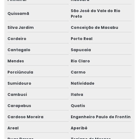
Manutenção De Pontes Rolantes
São José do Vale do Rio
Manutenção ponte rolante
Quissamã
Preto
Manutenção ponte rolante rio de janeiro
Silva Jardim
Conceição de Macabu
Manutenção ponte rolante santa catarina
Cordeiro
Porto Real
Manutenção ponte rolante swf
Cantagalo
Sapucaia
Mendes
Rio Claro
Manutenção preventiva de ponte rolante em am
Porciúncula
Carmo
Manutenção preventiva ponte rolante araquari
Sumidouro
Natividade
Manutenção preventiva ponte rolante caxias do sul
Cambuci
Italva
Manutenção preventiva ponte rolante curitiba
Carapebus
Quatis
Manutenção preventiva ponte rolante itajaí
Cardoso Moreira
Engenheiro Paulo de Frontin
Manutenção preventiva ponte rolante jaraguá do sul
Areal
Aperibé
Manutenção preventiva ponte rolante joinville