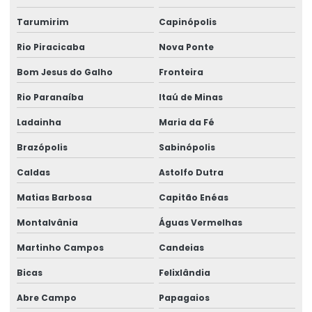
Treinamento De Pontes Rolantes
Tarumirim
Capinópolis
Rio Piracicaba
Nova Ponte
Treinamento Em Segurança De Elevadores
Bom Jesus do Galho
Fronteira
Treinamento para operadores de ponte rolante
Rio Paranaíba
Itaú de Minas
Treinamento de ponte rolante
Ladainha
Maria da Fé
Trilhos para pontes rolantes
Brazópolis
Sabinópolis
Trilhos de rolamento para pontes rolantes
Caldas
Astolfo Dutra
Trole Elétrico
Matias Barbosa
Capitão Enéas
Trole Elétrico Para Produção E Montagem
Montalvânia
Águas Vermelhas
Trole Motorizado Para Talha
Martinho Campos
Candeias
Venda de peças para pontes rolantes
Bicas
Felixlândia
Venda de talha cabo de aço
Abre Campo
Papagaios