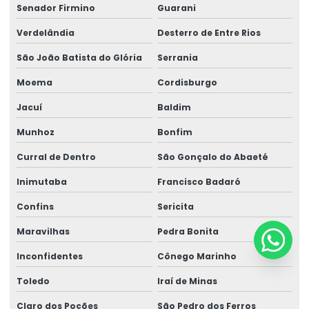
Senador Firmino
Guarani
Verdelândia
Desterro de Entre Rios
São João Batista do Glória
Serrania
Moema
Cordisburgo
Jacuí
Baldim
Munhoz
Bonfim
Curral de Dentro
São Gonçalo do Abaeté
Inimutaba
Francisco Badaró
Confins
Sericita
Maravilhas
Pedra Bonita
Inconfidentes
Cônego Marinho
Toledo
Iraí de Minas
Claro dos Poções
São Pedro dos Ferros