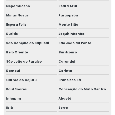
Nepomuceno
Pedra Azul
Talha De Cinta Aço Carbono
Minas Novas
Paraopeba
Talha De Cinta Elétrica Aço Carbono Versátil
Espera Feliz
Monte Sião
Talha Elétrica
Buritis
Jequitinhonha
Talha Elétrica 125 Kg A 5 Toneladas
São Gonçalo do Sapucaí
São João da Ponte
Talha Elétrica Aço Carbono
Belo Oriente
Buritizeiro
Talha Elétrica Aço Inox
São João do Paraíso
Carandaí
Talha Elétrica Aço Inox Para Setores Críticos
Bambuí
Corinto
Talha Elétrica Aço Inoxidável
Carmo do Cajuru
Francisco Sá
Talha Elétrica Baixa Altura
Raul Soares
Conceição do Mato Dentro
Talha Elétrica Cabo De Aço
Inhapim
Abaeté
Talha Elétrica Capacidade 5 Toneladas
Ibiá
Serro