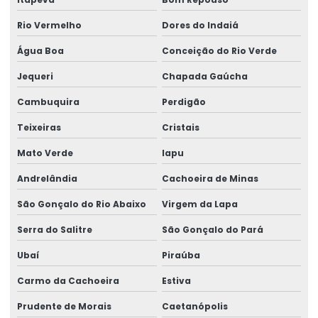
Rio Vermelho
Dores do Indaiá
Água Boa
Conceição do Rio Verde
Jequeri
Chapada Gaúcha
Cambuquira
Perdigão
Teixeiras
Cristais
Mato Verde
Iapu
Andrelândia
Cachoeira de Minas
São Gonçalo do Rio Abaixo
Virgem da Lapa
Serra do Salitre
São Gonçalo do Pará
Ubaí
Piraúba
Carmo da Cachoeira
Estiva
Prudente de Morais
Caetanópolis