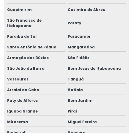
Instalação de barramento blindado
Guapimirim
Casimiro de Abreu
Instalação De Pontes Rolantes Com Segurança
São Francisco de
Paraty
Itabapoana
Instalação de nr 12 em pontes rolantes
Paraíba do Sul
Paracambi
Inversor de frequência para ponte rolante
Santo Antônio de Pádua
Mangaratiba
Laudo de ponte rolante
Armação dos Búzios
São Fidélis
Limitador de carga para ponte rolante
São João da Barra
Bom Jesus do Itabapoana
Manutenção Corretiva De Pontes Rolantes
Vassouras
Tanguá
Manutenção corretiva de ponte rolante em am
Arraial do Cabo
Itatiaia
Manutenção corretiva de ponte rolante em sc
Paty do Alferes
Bom Jardim
Manutenção corretiva em pontes rolantes
Iguaba Grande
Piraí
Miracema
Miguel Pereira
Manutenção corretiva em talhas
Pinheiral
Itaocara