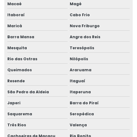
Equipamento Para Elevação De Cargas Até 250 Toneladas
Macaé
Magé
Equipamentos swf krantechnik brasil
Itaboraí
Cabo Frio
Especialista Em Manutenção De Cargas
Maricá
Nova Friburgo
Esteira porta cabo para ponte rolante
Barra Mansa
Angra dos Reis
Mesquita
Teresópolis
Fabricação de caminho de rolamento
Rio das Ostras
Nilópolis
Fornecedores de cabo de aço
Queimados
Araruama
Fornecedores de talha elétrica
Resende
Itaguaí
Freio para ponte rolante multimarcas
São Pedro da Aldeia
Itaperuna
Gancho para ponte rolante
Japeri
Barra do Piraí
Importadora de equipamento swf
Saquarema
Seropédica
Importadora de peças ponte rolante multimarcas
Três Rios
Valença
Inspeção De Pontes Rolantes Conforme Abnt
Cachoeiras de Macacu
Rio Bonito