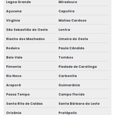
Lagoa Grande
Miradouro
Açucena
Caputira
Virgínia
Matias Cardoso
São Sebastião do Oeste
Lontra
Riacho dos Machados
Limeira do Oeste
Rodeiro
Paula Cândido
Belo Vale
Tombos
Pimenta
Piedade de Caratinga
Rio Novo
Carbonita
Araporã
Guimarânia
Passa Tempo
Campo Florido
Santa Rita de Caldas
Santa Bárbara do Leste
Orizânia
Pratápolis