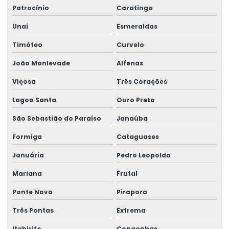
Patrocínio
Caratinga
Montagem Técnica De Sistemas De Elevação
Unaí
Esmeraldas
Motor elétrico para ponte rolante
Timóteo
Curvelo
Motor para ponte rolante
João Monlevade
Alfenas
Motor redutor para ponte rolante
Viçosa
Três Corações
Movimentação de cargas laner
Lagoa Santa
Ouro Preto
Movimentação Horizontal Com Trole Elétrico
São Sebastião do Paraíso
Janaúba
Painel elétrico para ponte rolante
Formiga
Cataguases
Painel elétrico para talha
Januária
Pedro Leopoldo
Peças para ponte rolante
Mariana
Frutal
Ponte Nova
Pirapora
Peças para ponte rolante swf
Três Pontas
Extrema
Peças para pontes rolantes de qualquer marca
Itabirito
Congonhas