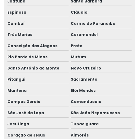
Juatuba
Santa Bárbara
Representação swf krantechnik brasil
Espinosa
Cláudio
Retrofit de pontes rolantes
Cambuí
Carmo do Paranaíba
Sensor anti colisão ponte rolante
Três Marias
Coromandel
Serviço De Manutenção Preventiva
Conceição das Alagoas
Prata
Serviço De Montagem De Elevadores De Carga
Rio Pardo de Minas
Mutum
Serviço De Reforma De Pontes Rolantes
Santo Antônio do Monte
Novo Cruzeiro
Serviços Especializados Em Reforma De Pontes Rolantes
Pitangui
Sacramento
Sinalizador áudio visual
Mantena
Elói Mendes
Sistema De Içamento Com Trole Motorizado
Campos Gerais
Camanducaia
Sistema festoon para pontes rolantes
São José da Lapa
São João Nepomuceno
Talha De Cabo Aço Com Monitoramento
Jacutinga
Tupaciguara
Coração de Jesus
Aimorés
Talha De Cabo De Aço Eletrônica