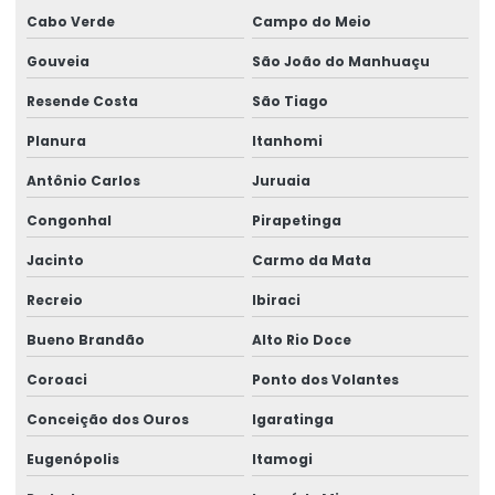
Cabo Verde
Campo do Meio
Gouveia
São João do Manhuaçu
Resende Costa
São Tiago
Planura
Itanhomi
Antônio Carlos
Juruaia
Congonhal
Pirapetinga
Jacinto
Carmo da Mata
Recreio
Ibiraci
Bueno Brandão
Alto Rio Doce
Coroaci
Ponto dos Volantes
Conceição dos Ouros
Igaratinga
Eugenópolis
Itamogi