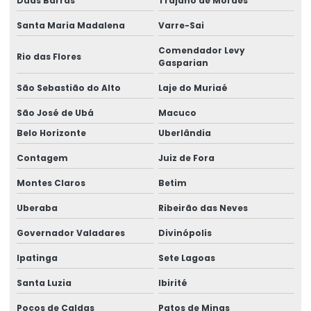
Duas Barras
Trajano de Moraes
Manutenção preventiva de ponte rolante em mg
Santa Maria Madalena
Varre-Sai
Manutenção preventiva de ponte rolante em pr
Comendador Levy
Rio das Flores
Gasparian
Manutenção preventiva ponte rolante rio do sul
São Sebastião do Alto
Laje do Muriaé
Manutenção preventiva de ponte rolante em rs
São José de Ubá
Macuco
Manutenção preventiva ponte rolante são josé dos pinhais
Belo Horizonte
Uberlândia
Manutenção preventiva de ponte rolante em sc
Contagem
Juiz de Fora
Manutenção preventiva de ponte rolante em sp
Montes Claros
Betim
Manutenção preventiva em pontes rolantes
Uberaba
Ribeirão das Neves
Governador Valadares
Divinópolis
Manutenção preventiva de talha elétrica em am
Ipatinga
Sete Lagoas
Manutenção preventiva de talha elétrica em mg
Santa Luzia
Ibirité
Manutenção preventiva de talha elétrica em pr
Poços de Caldas
Patos de Minas