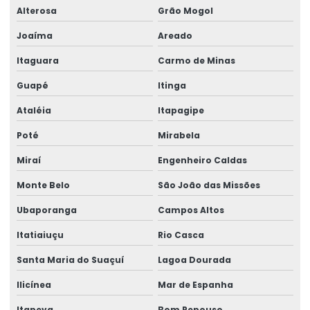
Venda de talha elétrica
Alterosa
Grão Mogol
Venda de talha elétrica de grau alimentício
Joaíma
Areado
Itaguara
Carmo de Minas
Venda de talha elétrica para usina hidrelétrica
Guapé
Itinga
Ataléia
Itapagipe
Poté
Mirabela
Miraí
Engenheiro Caldas
Monte Belo
São João das Missões
Ubaporanga
Campos Altos
Itatiaiuçu
Rio Casca
Santa Maria do Suaçuí
Lagoa Dourada
Ilicínea
Mar de Espanha
Itapeva
Bom Repouso