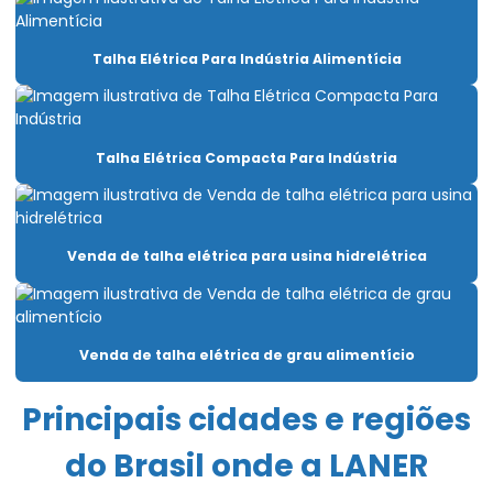
Caminho de rolamento para pontes rolantes
Capacitação Para Uso De Pontes Rolantes E Talhas
Talha Elétrica Para Indústria Alimentícia
Carro Talha Duplaviga
Carro Talha Duplaviga Com Monitoramento De Carga
Talha Elétrica Compacta Para Indústria
Carro Talha Duplaviga Eletrônico
Carro Talha Motorizado Para Cargas Pesadas
Venda de talha elétrica para usina hidrelétrica
Célula carga industrial
Célula de carga para ponte rolante
Chave fim de curso para ponte rolante
Venda de talha elétrica de grau alimentício
Compra De Carro Talha Duplaviga Para Elevação
Principais cidades e regiões
Comprar Talha Fixa Aço Carbono
do Brasil onde a LANER
Comprar Talha Nova Para Elevação Industrial