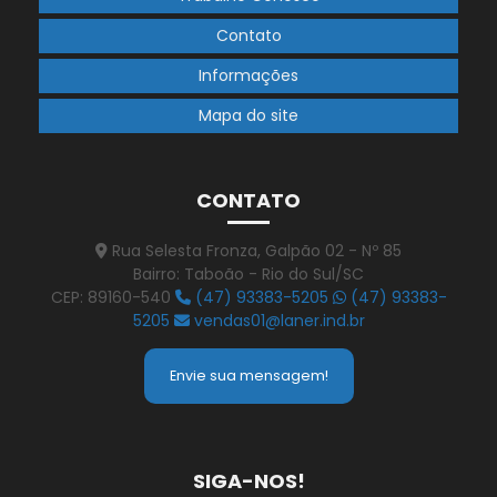
Contato
Informações
Mapa do site
CONTATO
Rua Selesta Fronza, Galpão 02 - Nº 85
Bairro: Taboão - Rio do Sul/SC
CEP: 89160-540
(47) 93383-5205
(47) 93383-
5205
vendas01@laner.ind.br
Envie sua mensagem!
SIGA-NOS!