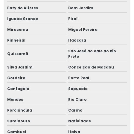
Paty do Alferes
Bom Jardim
Manutenção Corretiva De Pontes Rolantes
Iguaba Grande
Piraí
Manutenção corretiva de ponte rolante em am
Miracema
Miguel Pereira
Manutenção corretiva de ponte rolante em sc
Pinheiral
Itaocara
Manutenção corretiva em pontes rolantes
São José do Vale do Rio
Quissamã
Manutenção corretiva em talhas
Preto
Manutenção De Pontes Rolantes
Silva Jardim
Conceição de Macabu
Cordeiro
Porto Real
Manutenção ponte rolante
Cantagalo
Sapucaia
Manutenção ponte rolante rio de janeiro
Mendes
Rio Claro
Manutenção ponte rolante santa catarina
Porciúncula
Carmo
Manutenção ponte rolante swf
Sumidouro
Natividade
Manutenção preventiva de ponte rolante em am
Cambuci
Italva