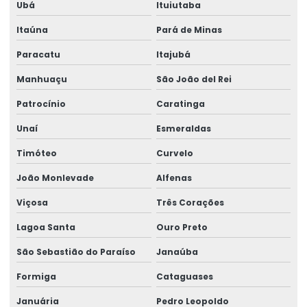
Ubá
Ituiutaba
Montagem de caminho de rolamento
Itaúna
Pará de Minas
Montagem De Equipamentos De Elevação
Paracatu
Itajubá
Montagem De Pontes Rolantes Seguras
Manhuaçu
São João del Rei
Montagem e desmontagem de ponte rolante
Patrocínio
Caratinga
Montagem de ponte rolante
Unaí
Esmeraldas
Montagem de talha elétrica
Timóteo
Curvelo
Montagem Técnica De Sistemas De Elevação
João Monlevade
Alfenas
Motor elétrico para ponte rolante
Viçosa
Três Corações
Motor para ponte rolante
Lagoa Santa
Ouro Preto
Motor redutor para ponte rolante
São Sebastião do Paraíso
Janaúba
Movimentação de cargas laner
Formiga
Cataguases
Januária
Pedro Leopoldo
Movimentação Horizontal Com Trole Elétrico