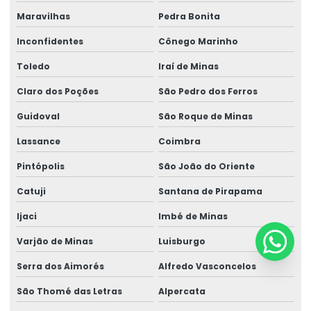
Maravilhas
Pedra Bonita
Inconfidentes
Cônego Marinho
Toledo
Iraí de Minas
Claro dos Poções
São Pedro dos Ferros
Guidoval
São Roque de Minas
Lassance
Coimbra
Pintópolis
São João do Oriente
Catuji
Santana de Pirapama
Ijaci
Imbé de Minas
Varjão de Minas
Luisburgo
Serra dos Aimorés
Alfredo Vasconcelos
São Thomé das Letras
Alpercata