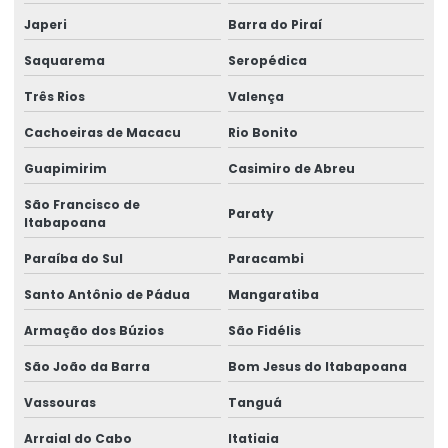
Fornecedores de talha elétrica
Japeri
Barra do Piraí
Freio para ponte rolante multimarcas
Saquarema
Seropédica
Gancho para ponte rolante
Três Rios
Valença
Importadora de equipamento swf
Cachoeiras de Macacu
Rio Bonito
Importadora de peças ponte rolante multimarcas
Guapimirim
Casimiro de Abreu
Inspeção De Pontes Rolantes Conforme Abnt
São Francisco de
Paraty
Itabapoana
Instalação de barramento blindado
Paraíba do Sul
Paracambi
Instalação De Pontes Rolantes Com Segurança
Santo Antônio de Pádua
Mangaratiba
Instalação de nr 12 em pontes rolantes
Armação dos Búzios
São Fidélis
Inversor de frequência para ponte rolante
São João da Barra
Bom Jesus do Itabapoana
Laudo de ponte rolante
Vassouras
Tanguá
Limitador de carga para ponte rolante
Arraial do Cabo
Itatiaia