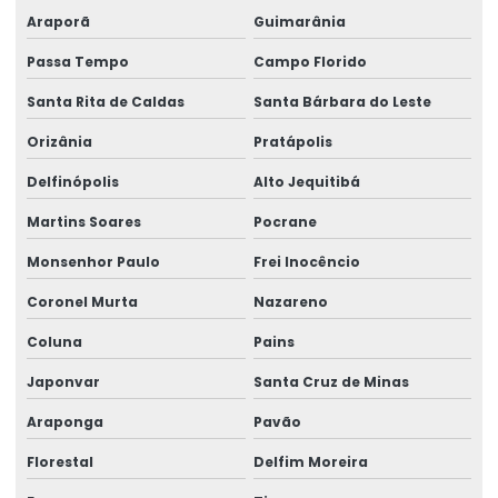
Araporã
Guimarânia
Passa Tempo
Campo Florido
Santa Rita de Caldas
Santa Bárbara do Leste
Orizânia
Pratápolis
Delfinópolis
Alto Jequitibá
Martins Soares
Pocrane
Monsenhor Paulo
Frei Inocêncio
Coronel Murta
Nazareno
Coluna
Pains
Japonvar
Santa Cruz de Minas
Araponga
Pavão
Florestal
Delfim Moreira