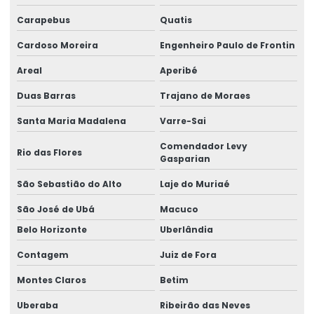
Manutenção preventiva ponte rolante araquari
Carapebus
Quatis
Manutenção preventiva ponte rolante caxias do sul
Cardoso Moreira
Engenheiro Paulo de Frontin
Manutenção preventiva ponte rolante curitiba
Areal
Aperibé
Manutenção preventiva ponte rolante itajaí
Duas Barras
Trajano de Moraes
Manutenção preventiva ponte rolante jaraguá do sul
Santa Maria Madalena
Varre-Sai
Manutenção preventiva ponte rolante joinville
Comendador Levy
Rio das Flores
Gasparian
Manutenção preventiva de ponte rolante em mg
São Sebastião do Alto
Laje do Muriaé
Manutenção preventiva de ponte rolante em pr
São José de Ubá
Macuco
Manutenção preventiva ponte rolante rio do sul
Belo Horizonte
Uberlândia
Manutenção preventiva de ponte rolante em rs
Contagem
Juiz de Fora
Montes Claros
Betim
Manutenção preventiva ponte rolante são josé dos pinhais
Uberaba
Ribeirão das Neves
Manutenção preventiva de ponte rolante em sc