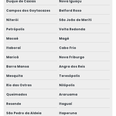
Duque de Caxias
Nova Iguaçu
Empresa especializada em manutenção de ponte rolante
Campos dos Goytacazes
Belford Roxo
Empresa de ponte rolante
Niterói
São João de Meriti
Empresa de talha elétrica
Petrópolis
Volta Redonda
Empresas de barramento blindado
Macaé
Magé
Empresas de manutenção em ponte rolante
Itaboraí
Cabo Frio
Maricá
Nova Friburgo
Equipamento Para Elevação De Cargas Até 250 Toneladas
Barra Mansa
Angra dos Reis
Equipamentos swf krantechnik brasil
Mesquita
Teresópolis
Especialista Em Manutenção De Cargas
Rio das Ostras
Nilópolis
Esteira porta cabo para ponte rolante
Queimados
Araruama
Fabricação de caminho de rolamento
Resende
Itaguaí
Fornecedores de cabo de aço
São Pedro da Aldeia
Itaperuna