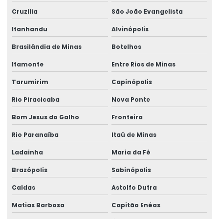
Talha Univiga Com Monitoramento
Cruzília
São João Evangelista
Talhas elétricas de cabo de aço
Itanhandu
Alvinópolis
Talhas elétricas de cabo de aço swf
Brasilândia de Minas
Botelhos
Itamonte
Entre Rios de Minas
Talhas elétricas de corrente swf
Tarumirim
Capinópolis
Topografia caminho de rolamento
Rio Piracicaba
Nova Ponte
Treinamento De Operação Com Talhas Elétricas
Bom Jesus do Galho
Fronteira
Treinamento De Pontes Rolantes
Rio Paranaíba
Itaú de Minas
Treinamento Em Segurança De Elevadores
Ladainha
Maria da Fé
Treinamento para operadores de ponte rolante
Brazópolis
Sabinópolis
Treinamento de ponte rolante
Caldas
Astolfo Dutra
Trilhos para pontes rolantes
Matias Barbosa
Capitão Enéas
Trilhos de rolamento para pontes rolantes