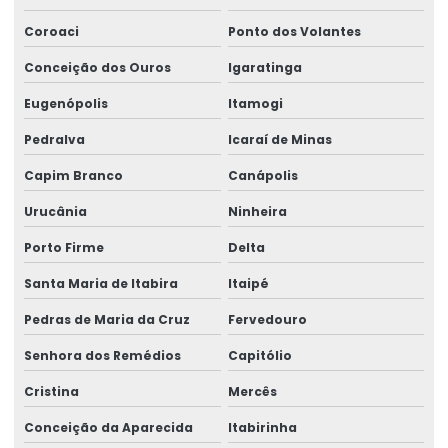
Coroaci
Ponto dos Volantes
Conceição dos Ouros
Igaratinga
Eugenópolis
Itamogi
Pedralva
Icaraí de Minas
Capim Branco
Canápolis
Urucânia
Ninheira
Porto Firme
Delta
Santa Maria de Itabira
Itaipé
Pedras de Maria da Cruz
Fervedouro
Senhora dos Remédios
Capitólio
Cristina
Mercês
Conceição da Aparecida
Itabirinha