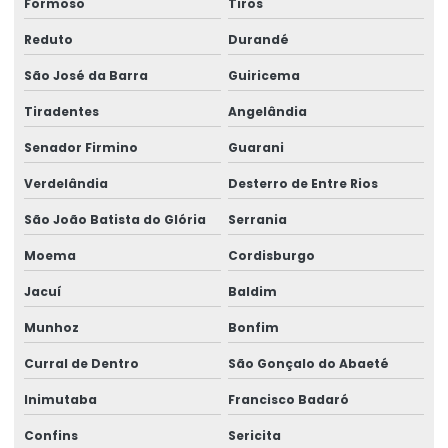
Formoso
Tiros
Reduto
Durandé
São José da Barra
Guiricema
Tiradentes
Angelândia
Senador Firmino
Guarani
Verdelândia
Desterro de Entre Rios
São João Batista do Glória
Serrania
Moema
Cordisburgo
Jacuí
Baldim
Munhoz
Bonfim
Curral de Dentro
São Gonçalo do Abaeté
Inimutaba
Francisco Badaró
Confins
Sericita