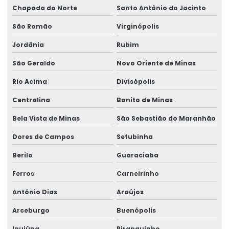
Chapada do Norte
Santo Antônio do Jacinto
São Romão
Virginópolis
Jordânia
Rubim
São Geraldo
Novo Oriente de Minas
Rio Acima
Divisópolis
Centralina
Bonito de Minas
Bela Vista de Minas
São Sebastião do Maranhão
Dores de Campos
Setubinha
Berilo
Guaraciaba
Ferros
Carneirinho
Antônio Dias
Araújos
Arceburgo
Buenópolis
Ipuiúna
Piranguinho