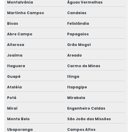
Montalvânia
Águas Vermelhas
Trole Elétrico
Martinho Campos
Candeias
Trole Elétrico Para Produção E Montagem
Bicas
Felixlândia
Trole Motorizado Para Talha
Abre Campo
Papagaios
Alterosa
Grão Mogol
Venda de peças para pontes rolantes
Joaíma
Areado
Venda de talha cabo de aço
Itaguara
Carmo de Minas
Venda de talha elétrica
Guapé
Itinga
Venda de talha elétrica de grau alimentício
Ataléia
Itapagipe
Venda de talha elétrica para usina hidrelétrica
Poté
Mirabela
Miraí
Engenheiro Caldas
Monte Belo
São João das Missões
Ubaporanga
Campos Altos