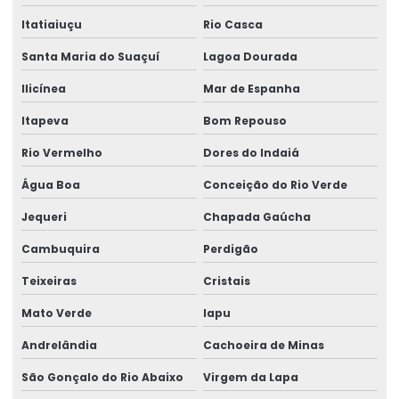
Itatiaiuçu
Rio Casca
Santa Maria do Suaçuí
Lagoa Dourada
Ilicínea
Mar de Espanha
Itapeva
Bom Repouso
Rio Vermelho
Dores do Indaiá
Água Boa
Conceição do Rio Verde
Jequeri
Chapada Gaúcha
Cambuquira
Perdigão
Teixeiras
Cristais
Mato Verde
Iapu
Andrelândia
Cachoeira de Minas
São Gonçalo do Rio Abaixo
Virgem da Lapa