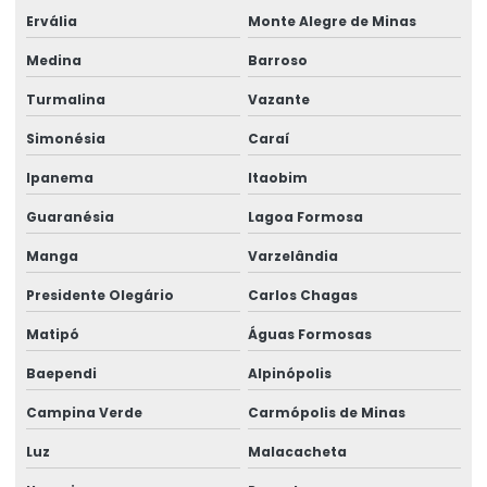
Talha Elétrica Fixa Com Monitoramento
Ervália
Monte Alegre de Minas
Talha Elétrica Industrial
Medina
Barroso
Turmalina
Vazante
Talha Elétrica Inox Para Movimentação Horizontal
Simonésia
Caraí
Talha Elétrica Nova
Ipanema
Itaobim
Talha Elétrica Para Elevação
Guaranésia
Lagoa Formosa
Talha Elétrica Para Içamento De Cargas
Manga
Varzelândia
Talha Elétrica Para Indústria Alimentícia
Presidente Olegário
Carlos Chagas
Talha Elétrica Para Indústrias Diversas
Matipó
Águas Formosas
Talha Elétrica Para Movimentação De Cargas
Baependi
Alpinópolis
Talha elétrica para ponte rolante
Campina Verde
Carmópolis de Minas
Talha Elétrica Resistente A Corrosão Para Indústria
Luz
Malacacheta
Talha Fixa Aço Carbono