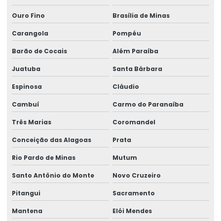
Ouro Fino
Brasília de Minas
Reforma de ponte rolante em sc
Carangola
Pompéu
Reforma de ponte rolante em sp
Barão de Cocais
Além Paraíba
Reforma de talha elétrica
Juatuba
Santa Bárbara
Reforma de talha elétrica em am
Espinosa
Cláudio
Reforma de talha elétrica em sc
Cambuí
Carmo do Paranaíba
Representação swf krantechnik brasil
Três Marias
Coromandel
Retrofit de pontes rolantes
Conceição das Alagoas
Prata
Sensor anti colisão ponte rolante
Rio Pardo de Minas
Mutum
Serviço De Manutenção Preventiva
Santo Antônio do Monte
Novo Cruzeiro
Serviço De Montagem De Elevadores De Carga
Pitangui
Sacramento
Serviço De Reforma De Pontes Rolantes
Mantena
Elói Mendes