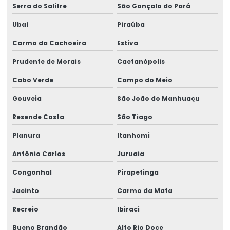
Serra do Salitre
São Gonçalo do Pará
Ubaí
Piraúba
Carmo da Cachoeira
Estiva
Prudente de Morais
Caetanópolis
Cabo Verde
Campo do Meio
Gouveia
São João do Manhuaçu
Resende Costa
São Tiago
Planura
Itanhomi
Antônio Carlos
Juruaia
Congonhal
Pirapetinga
Jacinto
Carmo da Mata
Recreio
Ibiraci
Bueno Brandão
Alto Rio Doce