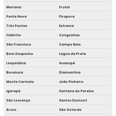
Mariana
Frutal
Painel elétrico para ponte rolante
Ponte Nova
Pirapora
Painel elétrico para talha
Três Pontas
Extrema
Peças para ponte rolante
Itabirito
Congonhas
Peças para ponte rolante swf
São Francisco
Campo Belo
Peças para pontes rolantes de qualquer marca
Bom Despacho
Lagoa da Prata
Peças de reposição para pontes rolantes
Leopoldina
Guaxupé
Peças de reposição para talhas
Bocaiuva
Diamantina
Peças sobressalentes multimarcas
Monte Carmelo
João Pinheiro
Peças sobressalentes para pontes rolantes
Igarapé
Santana do Paraíso
Peças para talha elétrica
São Lourenço
Santos Dumont
Ponte rolante fabricante
Arcos
São Gotardo