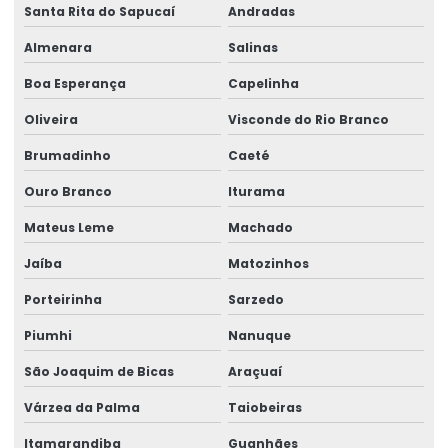
Santa Rita do Sapucaí
Andradas
Pontes rolante swf
Almenara
Salinas
Pontes rolante e talhas para ambientes perigosos
Boa Esperança
Capelinha
Projetos especiais em pontes rolantes
Oliveira
Visconde do Rio Branco
Projetos especiais em talhas elétricas
Brumadinho
Caeté
Radio controle para ponte rolante
Ouro Branco
Iturama
Reforma de caminho de rolamento
Mateus Leme
Machado
Reforma De Equipamentos De Movimentação De Cargas
Jaíba
Matozinhos
Reforma De Talhas Elétricas
Porteirinha
Sarzedo
Reforma de ponte rolante
Piumhi
Nanuque
Reforma de ponte rolante em am
São Joaquim de Bicas
Araçuaí
Reforma de ponte rolante em pr
Várzea da Palma
Taiobeiras
Reforma de ponte rolante em rs
Itamarandiba
Guanhães