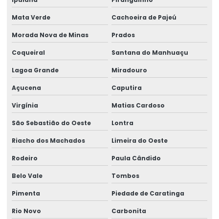
Mata Verde
Cachoeira de Pajeú
Morada Nova de Minas
Prados
Coqueiral
Santana do Manhuaçu
Lagoa Grande
Miradouro
Açucena
Caputira
Virgínia
Matias Cardoso
São Sebastião do Oeste
Lontra
Riacho dos Machados
Limeira do Oeste
Rodeiro
Paula Cândido
Belo Vale
Tombos
Pimenta
Piedade de Caratinga
Rio Novo
Carbonita