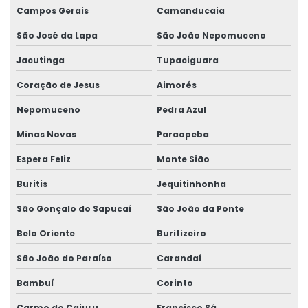
Serviços Especializados Em Reforma De Pontes Rolantes
Campos Gerais
Camanducaia
São José da Lapa
São João Nepomuceno
Sinalizador áudio visual
Jacutinga
Tupaciguara
Sistema De Içamento Com Trole Motorizado
Coração de Jesus
Aimorés
Sistema festoon para pontes rolantes
Nepomuceno
Pedra Azul
Talha De Cabo Aço Com Monitoramento
Minas Novas
Paraopeba
Talha De Cabo De Aço Eletrônica
Espera Feliz
Monte Sião
Talha De Cinta Aço Carbono
Buritis
Jequitinhonha
Talha De Cinta Elétrica Aço Carbono Versátil
São Gonçalo do Sapucaí
São João da Ponte
Talha Elétrica
Belo Oriente
Buritizeiro
Talha Elétrica 125 Kg A 5 Toneladas
São João do Paraíso
Carandaí
Talha Elétrica Aço Carbono
Bambuí
Corinto
Talha Elétrica Aço Inox
Carmo do Cajuru
Francisco Sá