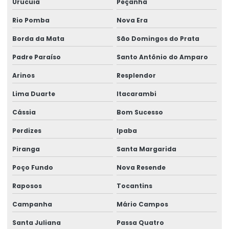
Urucuia
Peçanha
Talha Fixa Aço Carbono Aplicações Industriais
Rio Pomba
Nova Era
Talha Fixa Aço Carbono Preço
Borda da Mata
São Domingos do Prata
Padre Paraíso
Santo Antônio do Amparo
Talha Fixa Cinta Industrial
Arinos
Resplendor
Talha Fixa De Cabo De Aço
Lima Duarte
Itacarambi
Talha Fixa Duplaviga Para Indústrias
Cássia
Bom Sucesso
Talha Fixa Para Cargas Extrema
Perdizes
Ipaba
Talha Fixa Para Indústria Pesada
Piranga
Santa Margarida
Talha Fixa Para Projetos De Engenharia Pesada
Poço Fundo
Nova Resende
Talha Motorizada Para Pontes Rolantes Duplaviga
Raposos
Tocantins
Talha Nova Com Inversor De Frequência
Campanha
Mário Campos
Talha Para Ambientes Com Restrição De Altura
Santa Juliana
Passa Quatro