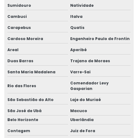
Manutenção ponte rolante swf
Sumidouro
Natividade
Manutenção preventiva de ponte rolante em am
Cambuci
Italva
Carapebus
Quatis
Manutenção preventiva ponte rolante araquari
Cardoso Moreira
Engenheiro Paulo de Frontin
Manutenção preventiva ponte rolante caxias do sul
Areal
Aperibé
Manutenção preventiva ponte rolante curitiba
Duas Barras
Trajano de Moraes
Manutenção preventiva ponte rolante itajaí
Santa Maria Madalena
Varre-Sai
Manutenção preventiva ponte rolante jaraguá do sul
Comendador Levy
Rio das Flores
Manutenção preventiva ponte rolante joinville
Gasparian
São Sebastião do Alto
Laje do Muriaé
Manutenção preventiva de ponte rolante em mg
São José de Ubá
Macuco
Manutenção preventiva de ponte rolante em pr
Belo Horizonte
Uberlândia
Manutenção preventiva ponte rolante rio do sul
Contagem
Juiz de Fora
Manutenção preventiva de ponte rolante em rs