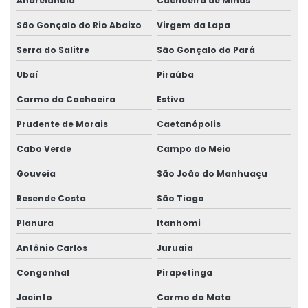
Andrelândia
Cachoeira de Minas
São Gonçalo do Rio Abaixo
Virgem da Lapa
Serra do Salitre
São Gonçalo do Pará
Ubaí
Piraúba
Carmo da Cachoeira
Estiva
Prudente de Morais
Caetanópolis
Cabo Verde
Campo do Meio
Gouveia
São João do Manhuaçu
Resende Costa
São Tiago
Planura
Itanhomi
Antônio Carlos
Juruaia
Congonhal
Pirapetinga
Jacinto
Carmo da Mata