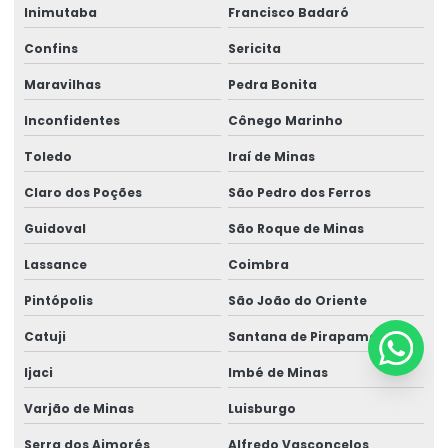
Inimutaba
Francisco Badaró
Confins
Sericita
Maravilhas
Pedra Bonita
Inconfidentes
Cônego Marinho
Toledo
Iraí de Minas
Claro dos Poções
São Pedro dos Ferros
Guidoval
São Roque de Minas
Lassance
Coimbra
Pintópolis
São João do Oriente
Catuji
Santana de Pirapama
Ijaci
Imbé de Minas
Varjão de Minas
Luisburgo
Serra dos Aimorés
Alfredo Vasconcelos