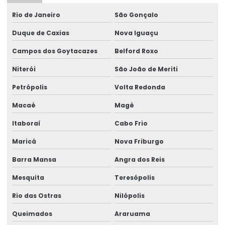
Rio de Janeiro
São Gonçalo
Discos de freios ponte rolante multimarcas
Duque de Caxias
Nova Iguaçu
Distribuidor autorizado swf krantechnik brasil
Campos dos Goytacazes
Belford Roxo
Empresa especializada em manutenção de ponte rolante
Niterói
São João de Meriti
Empresa de ponte rolante
Petrópolis
Volta Redonda
Empresa de talha elétrica
Macaé
Magé
Empresas de barramento blindado
Itaboraí
Cabo Frio
Empresas de manutenção em ponte rolante
Maricá
Nova Friburgo
Equipamento Para Elevação De Cargas Até 250 Toneladas
Barra Mansa
Angra dos Reis
Equipamentos swf krantechnik brasil
Mesquita
Teresópolis
Especialista Em Manutenção De Cargas
Rio das Ostras
Nilópolis
Esteira porta cabo para ponte rolante
Queimados
Araruama