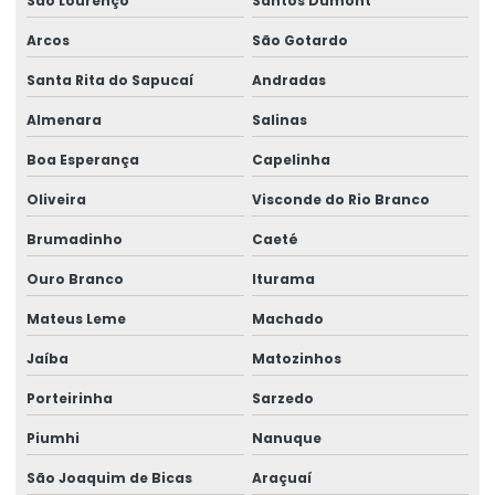
São Lourenço
Santos Dumont
Peças para talha elétrica
Arcos
São Gotardo
Ponte rolante fabricante
Santa Rita do Sapucaí
Andradas
Pontes rolante swf
Almenara
Salinas
Pontes rolante e talhas para ambientes perigosos
Boa Esperança
Capelinha
Projetos especiais em pontes rolantes
Oliveira
Visconde do Rio Branco
Projetos especiais em talhas elétricas
Brumadinho
Caeté
Radio controle para ponte rolante
Ouro Branco
Iturama
Mateus Leme
Machado
Reforma de caminho de rolamento
Jaíba
Matozinhos
Reforma De Equipamentos De Movimentação De Cargas
Porteirinha
Sarzedo
Reforma De Talhas Elétricas
Piumhi
Nanuque
Reforma de ponte rolante
São Joaquim de Bicas
Araçuaí
Reforma de ponte rolante em am