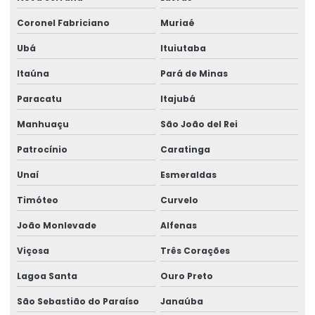
Modernização de ponte rolante
Coronel Fabriciano
Muriaé
Montagem de barramento blindado
Ubá
Ituiutaba
Montagem de caminho de rolamento
Itaúna
Pará de Minas
Montagem De Equipamentos De Elevação
Paracatu
Itajubá
Montagem De Pontes Rolantes Seguras
Manhuaçu
São João del Rei
Montagem e desmontagem de ponte rolante
Patrocínio
Caratinga
Unaí
Esmeraldas
Montagem de ponte rolante
Timóteo
Curvelo
Montagem de talha elétrica
João Monlevade
Alfenas
Montagem Técnica De Sistemas De Elevação
Viçosa
Três Corações
Motor elétrico para ponte rolante
Lagoa Santa
Ouro Preto
Motor para ponte rolante
São Sebastião do Paraíso
Janaúba
Motor redutor para ponte rolante