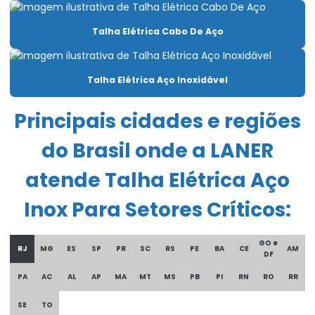
Carro Talha Duplaviga Eletrônico
Talha Elétrica Cabo De Aço
Carro Talha Motorizado Para Cargas Pesadas
Célula carga industrial
Talha Elétrica Aço Inoxidável
Célula de carga para ponte rolante
Principais cidades e regiões
Chave fim de curso para ponte rolante
do Brasil onde a LANER
Compra De Carro Talha Duplaviga Para Elevação
atende Talha Elétrica Aço
Comprar Talha Fixa Aço Carbono
Comprar Talha Nova Para Elevação Industrial
Inox Para Setores Críticos:
Controle remoto para ponte rolante
GO e
RJ
MG
ES
SP
PR
SC
RS
PE
BA
CE
AM
DF
Corrente Para Talha Elétrica Até 9 Metros
PA
AC
AL
AP
MA
MT
MS
PB
PI
RN
RO
RR
Cortina de cabo ponte rolante
SE
TO
Curso De Reciclagem Para Operadores De Talhas