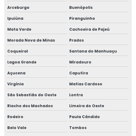
Arceburgo
Buenópolis
Ipuiúna
Piranguinho
Mata Verde
Cachoeira de Pajeú
Morada Nova de Minas
Prados
Coqueiral
Santana do Manhuaçu
Lagoa Grande
Miradouro
Açucena
Caputira
Virgínia
Matias Cardoso
São Sebastião do Oeste
Lontra
Riacho dos Machados
Limeira do Oeste
Rodeiro
Paula Cândido
Belo Vale
Tombos