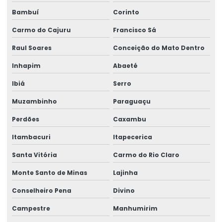
Bambuí
Corinto
Talha Elétrica Aço Carbono
Carmo do Cajuru
Francisco Sá
Talha Elétrica Aço Inox
Raul Soares
Conceição do Mato Dentro
Talha Elétrica Aço Inox Para Setores Críticos
Inhapim
Abaeté
Talha Elétrica Aço Inoxidável
Ibiá
Serro
Talha Elétrica Baixa Altura
Muzambinho
Paraguaçu
Talha Elétrica Cabo De Aço
Perdões
Caxambu
Talha Elétrica Capacidade 5 Toneladas
Itambacuri
Itapecerica
Talha Elétrica Com Capacidade Até 5 Toneladas
Santa Vitória
Carmo do Rio Claro
Monte Santo de Minas
Lajinha
Talha Elétrica Com Controle Inteligente
Conselheiro Pena
Divino
Talha Elétrica Com Inversor De Frequência
Campestre
Manhumirim
Talha Elétrica Com Trole Incorporado