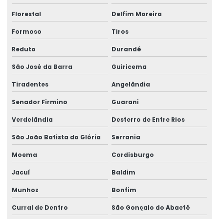
Florestal
Delfim Moreira
Formoso
Tiros
Reduto
Durandé
São José da Barra
Guiricema
Tiradentes
Angelândia
Senador Firmino
Guarani
Verdelândia
Desterro de Entre Rios
São João Batista do Glória
Serrania
Moema
Cordisburgo
Jacuí
Baldim
Munhoz
Bonfim
Curral de Dentro
São Gonçalo do Abaeté