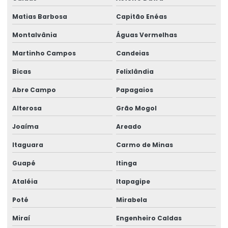
Treinamento de ponte rolante
Matias Barbosa
Capitão Enéas
Trilhos para pontes rolantes
Montalvânia
Águas Vermelhas
Trilhos de rolamento para pontes rolantes
Martinho Campos
Candeias
Trole Elétrico
Bicas
Felixlândia
Trole Elétrico Para Produção E Montagem
Abre Campo
Papagaios
Trole Motorizado Para Talha
Alterosa
Grão Mogol
Venda de peças para pontes rolantes
Joaíma
Areado
Venda de talha cabo de aço
Itaguara
Carmo de Minas
Venda de talha elétrica
Guapé
Itinga
Venda de talha elétrica de grau alimentício
Ataléia
Itapagipe
Venda de talha elétrica para usina hidrelétrica
Poté
Mirabela
Miraí
Engenheiro Caldas