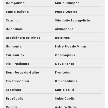
Campanha
Mário Campos
Talha Nova Com Inversor De Frequência
Santa Juliana
Passa Quatro
Talha Para Ambientes Com Restrição De Altura
Cruzília
São João Evangelista
Talha Univiga Com Monitoramento
Itanhandu
Alvinópolis
Talhas elétricas de cabo de aço
Brasilândia de Minas
Botelhos
Talhas elétricas de cabo de aço swf
Itamonte
Entre Rios de Minas
Talhas elétricas de corrente swf
Tarumirim
Capinópolis
Topografia caminho de rolamento
Rio Piracicaba
Nova Ponte
Treinamento De Operação Com Talhas Elétricas
Bom Jesus do Galho
Fronteira
Treinamento De Pontes Rolantes
Rio Paranaíba
Itaú de Minas
Treinamento Em Segurança De Elevadores
Ladainha
Maria da Fé
Brazópolis
Sabinópolis
Treinamento para operadores de ponte rolante
Caldas
Astolfo Dutra