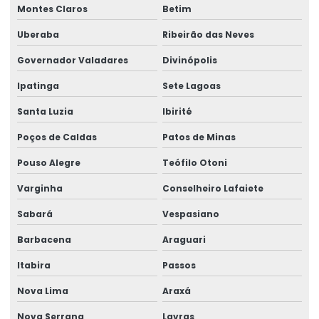
Montes Claros
Betim
Manutenção preventiva ponte rolante são josé dos pinhais
Uberaba
Ribeirão das Neves
Manutenção preventiva de ponte rolante em sc
Governador Valadares
Divinópolis
Manutenção preventiva de ponte rolante em sp
Ipatinga
Sete Lagoas
Manutenção preventiva em pontes rolantes
Santa Luzia
Ibirité
Manutenção preventiva de talha elétrica em am
Poços de Caldas
Patos de Minas
Pouso Alegre
Teófilo Otoni
Manutenção preventiva de talha elétrica em mg
Varginha
Conselheiro Lafaiete
Manutenção preventiva de talha elétrica em pr
Sabará
Vespasiano
Manutenção preventiva de talha elétrica em rs
Barbacena
Araguari
Manutenção preventiva de talha elétrica em sc
Itabira
Passos
Manutenção preventiva de talha elétrica em sp
Nova Lima
Araxá
Manutenção preventiva em talhas elétricas
Nova Serrana
Lavras