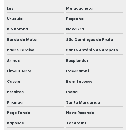
Luz
Malacacheta
Talha Elétrica Resistente A Corrosão Para Indústria
Urucuia
Peçanha
Talha Fixa Aço Carbono
Rio Pomba
Nova Era
Talha Fixa Aço Carbono Aplicações Industriais
Borda da Mata
São Domingos do Prata
Talha Fixa Aço Carbono Preço
Padre Paraíso
Santo Antônio do Amparo
Talha Fixa Cinta Industrial
Arinos
Resplendor
Talha Fixa De Cabo De Aço
Lima Duarte
Itacarambi
Talha Fixa Duplaviga Para Indústrias
Cássia
Bom Sucesso
Talha Fixa Para Cargas Extrema
Perdizes
Ipaba
Talha Fixa Para Indústria Pesada
Piranga
Santa Margarida
Poço Fundo
Nova Resende
Talha Fixa Para Projetos De Engenharia Pesada
Raposos
Tocantins
Talha Motorizada Para Pontes Rolantes Duplaviga