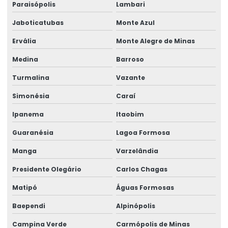
Paraisópolis
Lambari
Talha Elétrica Compacta Para Indústria
Jaboticatubas
Monte Azul
Talha elétrica de corrente
Ervália
Monte Alegre de Minas
Talha Elétrica Fixa Com Monitoramento
Medina
Barroso
Talha Elétrica Industrial
Turmalina
Vazante
Talha Elétrica Inox Para Movimentação Horizontal
Simonésia
Caraí
Talha Elétrica Nova
Ipanema
Itaobim
Talha Elétrica Para Elevação
Guaranésia
Lagoa Formosa
Talha Elétrica Para Içamento De Cargas
Manga
Varzelândia
Talha Elétrica Para Indústria Alimentícia
Presidente Olegário
Carlos Chagas
Matipó
Águas Formosas
Talha Elétrica Para Indústrias Diversas
Baependi
Alpinópolis
Talha Elétrica Para Movimentação De Cargas
Campina Verde
Carmópolis de Minas
Talha elétrica para ponte rolante