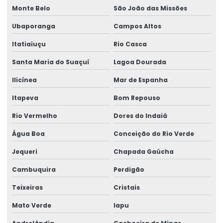
Monte Belo
São João das Missões
Ubaporanga
Campos Altos
Itatiaiuçu
Rio Casca
Santa Maria do Suaçuí
Lagoa Dourada
Ilicínea
Mar de Espanha
Itapeva
Bom Repouso
Rio Vermelho
Dores do Indaiá
Água Boa
Conceição do Rio Verde
Jequeri
Chapada Gaúcha
Cambuquira
Perdigão
Teixeiras
Cristais
Mato Verde
Iapu