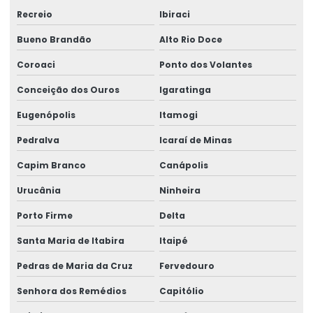
Recreio
Ibiraci
Bueno Brandão
Alto Rio Doce
Coroaci
Ponto dos Volantes
Conceição dos Ouros
Igaratinga
Eugenópolis
Itamogi
Pedralva
Icaraí de Minas
Capim Branco
Canápolis
Urucânia
Ninheira
Porto Firme
Delta
Santa Maria de Itabira
Itaipé
Pedras de Maria da Cruz
Fervedouro
Senhora dos Remédios
Capitólio