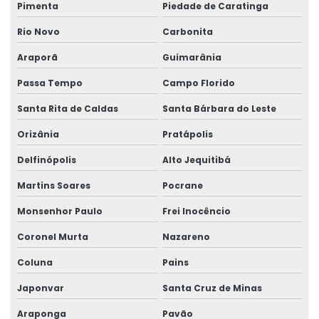
Pimenta
Piedade de Caratinga
Rio Novo
Carbonita
Araporã
Guimarânia
Passa Tempo
Campo Florido
Santa Rita de Caldas
Santa Bárbara do Leste
Orizânia
Pratápolis
Delfinópolis
Alto Jequitibá
Martins Soares
Pocrane
Monsenhor Paulo
Frei Inocêncio
Coronel Murta
Nazareno
Coluna
Pains
Japonvar
Santa Cruz de Minas
Araponga
Pavão