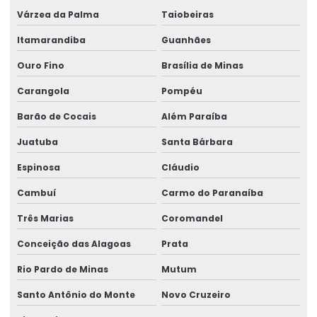
Várzea da Palma
Taiobeiras
Reforma de ponte rolante em pr
Itamarandiba
Guanhães
Reforma de ponte rolante em rs
Ouro Fino
Brasília de Minas
Reforma de ponte rolante em sc
Carangola
Pompéu
Reforma de ponte rolante em sp
Barão de Cocais
Além Paraíba
Reforma de talha elétrica
Juatuba
Santa Bárbara
Reforma de talha elétrica em am
Espinosa
Cláudio
Reforma de talha elétrica em sc
Cambuí
Carmo do Paranaíba
Três Marias
Coromandel
Representação swf krantechnik brasil
Conceição das Alagoas
Prata
Retrofit de pontes rolantes
Rio Pardo de Minas
Mutum
Sensor anti colisão ponte rolante
Santo Antônio do Monte
Novo Cruzeiro
Serviço De Manutenção Preventiva