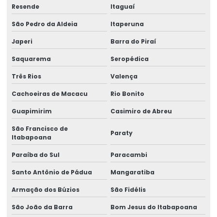
Fabricação de caminho de rolamento
Resende
Itaguaí
São Pedro da Aldeia
Itaperuna
Fornecedores de cabo de aço
Japeri
Barra do Piraí
Fornecedores de talha elétrica
Saquarema
Seropédica
Freio para ponte rolante multimarcas
Três Rios
Valença
Gancho para ponte rolante
Cachoeiras de Macacu
Rio Bonito
Importadora de equipamento swf
Guapimirim
Casimiro de Abreu
Importadora de peças ponte rolante multimarcas
São Francisco de
Paraty
Itabapoana
Inspeção De Pontes Rolantes Conforme Abnt
Paraíba do Sul
Paracambi
Instalação de barramento blindado
Santo Antônio de Pádua
Mangaratiba
Instalação De Pontes Rolantes Com Segurança
Armação dos Búzios
São Fidélis
Instalação de nr 12 em pontes rolantes
São João da Barra
Bom Jesus do Itabapoana
Inversor de frequência para ponte rolante