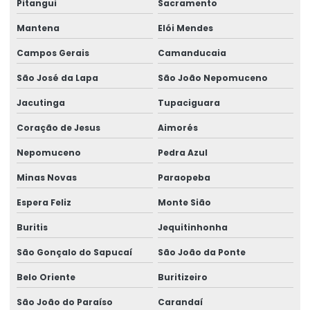
Pitangui
Sacramento
Serviço De Montagem De Elevadores De Carga
Mantena
Elói Mendes
Serviço De Reforma De Pontes Rolantes
Campos Gerais
Camanducaia
Serviços Especializados Em Reforma De Pontes Rolantes
São José da Lapa
São João Nepomuceno
Sinalizador áudio visual
Jacutinga
Tupaciguara
Sistema De Içamento Com Trole Motorizado
Coração de Jesus
Aimorés
Sistema festoon para pontes rolantes
Nepomuceno
Pedra Azul
Talha De Cabo Aço Com Monitoramento
Minas Novas
Paraopeba
Talha De Cabo De Aço Eletrônica
Espera Feliz
Monte Sião
Buritis
Jequitinhonha
Talha De Cinta Aço Carbono
São Gonçalo do Sapucaí
São João da Ponte
Talha De Cinta Elétrica Aço Carbono Versátil
Belo Oriente
Buritizeiro
Talha Elétrica
São João do Paraíso
Carandaí
Talha Elétrica 125 Kg A 5 Toneladas