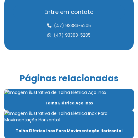
Cabo de aço compactado de alta performance
Entre em contato
Cabo de aço para elevação de carga
(47) 93383-5205
Cabo de aço para elevadores
(47) 93383-5205
Cabo de aço para içamento de carga
Cabo de aço para movimentação de carga
Cabo de aço para ponte rolante
Páginas relacionadas
Cabo de aço para talha elétrica
Caminho de rolamento para pontes rolantes
Talha Elétrica Aço Inox
Capacitação Para Uso De Pontes Rolantes E Talhas
Carro Talha Duplaviga
Carro Talha Duplaviga Com Monitoramento De Carga
Talha Elétrica Inox Para Movimentação Horizontal