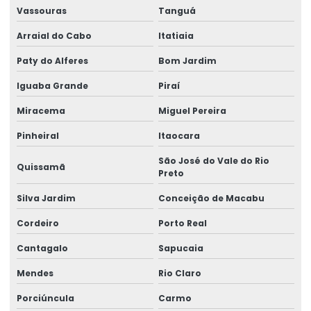
Vassouras
Tanguá
Laudo de ponte rolante
Arraial do Cabo
Itatiaia
Limitador de carga para ponte rolante
Paty do Alferes
Bom Jardim
Manutenção Corretiva De Pontes Rolantes
Iguaba Grande
Piraí
Manutenção corretiva de ponte rolante em am
Miracema
Miguel Pereira
Manutenção corretiva de ponte rolante em sc
Pinheiral
Itaocara
Manutenção corretiva em pontes rolantes
São José do Vale do Rio
Quissamã
Preto
Manutenção corretiva em talhas
Silva Jardim
Conceição de Macabu
Manutenção De Pontes Rolantes
Cordeiro
Porto Real
Manutenção ponte rolante
Cantagalo
Sapucaia
Manutenção ponte rolante rio de janeiro
Mendes
Rio Claro
Manutenção ponte rolante santa catarina
Porciúncula
Carmo