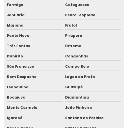
Formiga
Cataguases
Movimentação de cargas laner
Januária
Pedro Leopoldo
Movimentação Horizontal Com Trole Elétrico
Mariana
Frutal
Painel elétrico para ponte rolante
Ponte Nova
Pirapora
Painel elétrico para talha
Três Pontas
Extrema
Peças para ponte rolante
Itabirito
Congonhas
Peças para ponte rolante swf
São Francisco
Campo Belo
Bom Despacho
Lagoa da Prata
Peças para pontes rolantes de qualquer marca
Leopoldina
Guaxupé
Peças de reposição para pontes rolantes
Bocaiuva
Diamantina
Peças de reposição para talhas
Monte Carmelo
João Pinheiro
Peças sobressalentes multimarcas
Igarapé
Santana do Paraíso
Peças sobressalentes para pontes rolantes